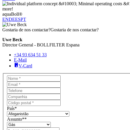
aquaBoll®
EN
DE
ES
PT
Gostaria de nos contactar?
Gostaria de nos contactar?
Uwe Beck
Director General - BOLLFILTER Espana
+34 93 634 51 33
E-Mail
V-Card
País
*
Assunto*
*