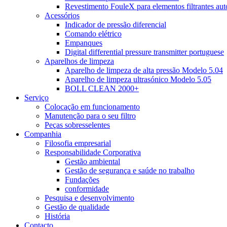
Revestimento FouleX para elementos filtrantes au
Acessórios
Indicador de pressão diferencial
Comando elétrico
Empanques
Digital differential pressure transmitter portuguese
Aparelhos de limpeza
Aparelho de limpeza de alta pressão Modelo 5.04
Aparelho de limpeza ultrasónico Modelo 5.05
BOLL CLEAN 2000+
Serviço
Colocação em funcionamento
Manutenção para o seu filtro
Peças sobresselentes
Companhia
Filosofia empresarial
Responsabilidade Corporativa
Gestão ambiental
Gestão de segurança e saúde no trabalho
Fundações
conformidade
Pesquisa e desenvolvimento
Gestão de qualidade
História
Contacto