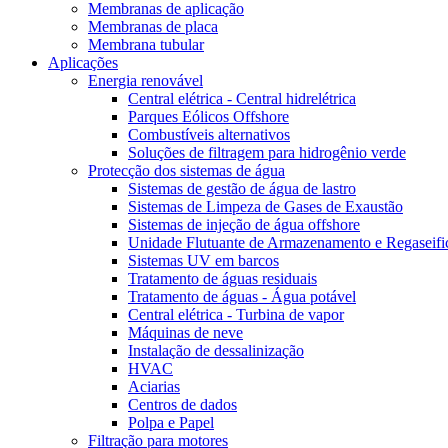
Membranas de aplicação
Membranas de placa
Membrana tubular
Aplicações
Energia renovável
Central elétrica - Central hidrelétrica
Parques Eólicos Offshore
Combustíveis alternativos
Soluções de filtragem para hidrogênio verde
Protecção dos sistemas de água
Sistemas de gestão de água de lastro
Sistemas de Limpeza de Gases de Exaustão
Sistemas de injeção de água offshore
Unidade Flutuante de Armazenamento e Regaseifi
Sistemas UV em barcos
Tratamento de águas residuais
Tratamento de águas - Água potável
Central elétrica - Turbina de vapor
Máquinas de neve
Instalação de dessalinização
HVAC
Aciarias
Centros de dados
Polpa e Papel
Filtração para motores