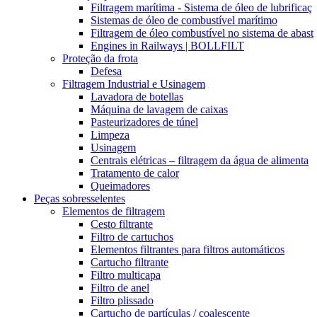
Filtragem marítima - Sistema de óleo de lubrificaç
Sistemas de óleo de combustível marítimo
Filtragem de óleo combustível no sistema de abast
Engines in Railways | BOLLFILT
Proteção da frota
Defesa
Filtragem Industrial e Usinagem
Lavadora de botellas
Máquina de lavagem de caixas
Pasteurizadores de túnel
Limpeza
Usinagem
Centrais elétricas – filtragem da água de alimenta
Tratamento de calor
Queimadores
Peças sobresselentes
Elementos de filtragem
Cesto filtrante
Filtro de cartuchos
Elementos filtrantes para filtros automáticos
Cartucho filtrante
Filtro multicapa
Filtro de anel
Filtro plissado
Cartucho de partículas / coalescente