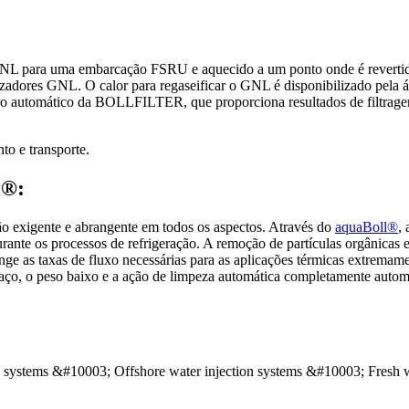
GNL para uma embarcação FSRU e aquecido a um ponto onde é revertido
izadores GNL. O calor para regaseificar o GNL é disponibilizado pela á
ro automático da BOLLFILTER, que proporciona resultados de filtragem
to e transporte.
l®:
ão exigente e abrangente em todos os aspectos. Através do
aquaBoll®
,
rante os processos de refrigeração. A remoção de partículas orgânicas 
Atinge as taxas de fluxo necessárias para as aplicações térmicas extrem
spaço, o peso baixo e a ação de limpeza automática completamente autom