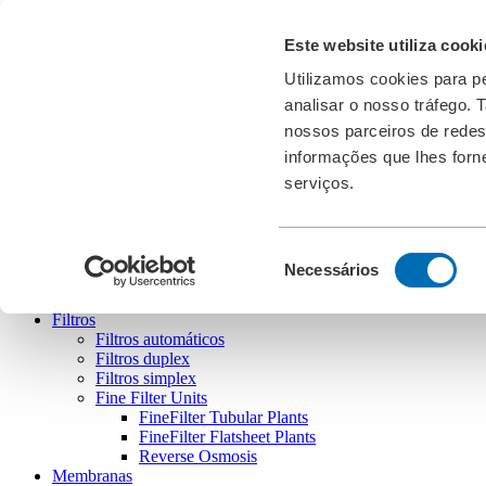
Transferências
Este website utiliza cooki
Feiras
Cookies
Utilizamos cookies para pe
analisar o nosso tráfego.
PT
english
deutsch
español
português
nossos parceiros de redes
informações que lhes forne
serviços.
Bollfilter
Seleção
Necessários
de
consentimento
Filtros
Filtros automáticos
Filtros duplex
Filtros simplex
Fine Filter Units
FineFilter Tubular Plants
FineFilter Flatsheet Plants
Reverse Osmosis
Membranas