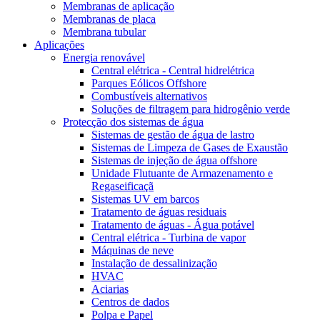
Membranas de aplicação
Membranas de placa
Membrana tubular
Aplicações
Energia renovável
Central elétrica - Central hidrelétrica
Parques Eólicos Offshore
Combustíveis alternativos
Soluções de filtragem para hidrogênio verde
Protecção dos sistemas de água
Sistemas de gestão de água de lastro
Sistemas de Limpeza de Gases de Exaustão
Sistemas de injeção de água offshore
Unidade Flutuante de Armazenamento e
Regaseificaçã
Sistemas UV em barcos
Tratamento de águas residuais
Tratamento de águas - Água potável
Central elétrica - Turbina de vapor
Máquinas de neve
Instalação de dessalinização
HVAC
Aciarias
Centros de dados
Polpa e Papel