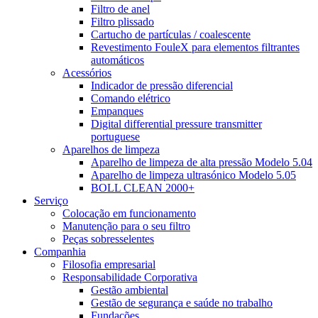
Filtro de anel
Filtro plissado
Cartucho de partículas / coalescente
Revestimento FouleX para elementos filtrantes
automáticos
Acessórios
Indicador de pressão diferencial
Comando elétrico
Empanques
Digital differential pressure transmitter
portuguese
Aparelhos de limpeza
Aparelho de limpeza de alta pressão Modelo 5.04
Aparelho de limpeza ultrasónico Modelo 5.05
BOLL CLEAN 2000+
Serviço
Colocação em funcionamento
Manutenção para o seu filtro
Peças sobresselentes
Companhia
Filosofia empresarial
Responsabilidade Corporativa
Gestão ambiental
Gestão de segurança e saúde no trabalho
Fundações