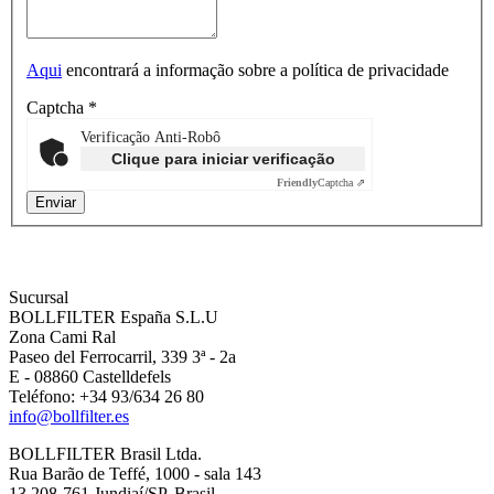
Aqui
encontrará a informação sobre a política de privacidade
Captcha
*
Verificação Anti-Robô
Clique para iniciar verificação
Friendly
Captcha ⇗
Sucursal
BOLLFILTER España S.L.U
Zona Cami Ral
Paseo del Ferrocarril, 339 3ª - 2a
E - 08860 Castelldefels
Teléfono: +34 93/634 26 80
info@bollfilter.es
BOLLFILTER Brasil Ltda.
Rua Barão de Teffé, 1000 - sala 143
13.208-761 Jundiaí/SP, Brasil