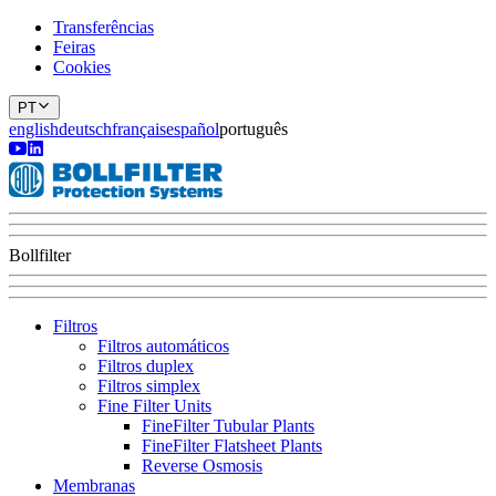
Transferências
Feiras
Cookies
PT
english
deutsch
français
español
português
Bollfilter
Filtros
Filtros automáticos
Filtros duplex
Filtros simplex
Fine Filter Units
FineFilter Tubular Plants
FineFilter Flatsheet Plants
Reverse Osmosis
Membranas