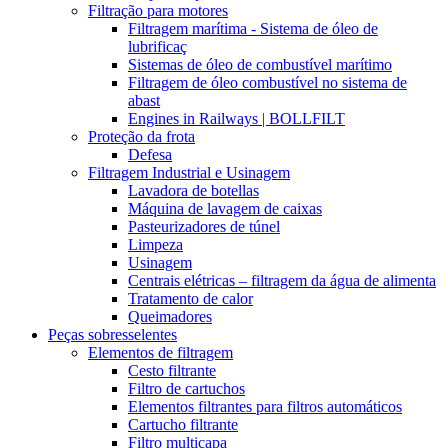
Filtração para motores
Filtragem marítima - Sistema de óleo de
lubrificaç
Sistemas de óleo de combustível marítimo
Filtragem de óleo combustível no sistema de
abast
Engines in Railways | BOLLFILT
Proteção da frota
Defesa
Filtragem Industrial e Usinagem
Lavadora de botellas
Máquina de lavagem de caixas
Pasteurizadores de túnel
Limpeza
Usinagem
Centrais elétricas – filtragem da água de alimenta
Tratamento de calor
Queimadores
Peças sobresselentes
Elementos de filtragem
Cesto filtrante
Filtro de cartuchos
Elementos filtrantes para filtros automáticos
Cartucho filtrante
Filtro multicapa