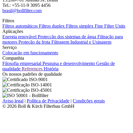
Tel.: +55-11-9 3095 4456
brasil@bollfilter.com
Filtros
Filtros automáticos
Filtros duplex
Filtros simplex
Fine Filter Units
Aplicações
Energia renovável
Protecção dos sistemas de água
Filtração para
motores
Proteção da frota
Filtragem Industrial e Usinagem
Serviço
Colocação em funcionamento
Companhia
Filosofia empresarial
Pesquisa e desenvolvimento
Gestão de
qualidade
References
História
Os nossos padrões de qualidade
Aviso legal
|
Política de Privacidade
|
Condições gerais
© 2026 Boll & Kirch Filterbau GmbH