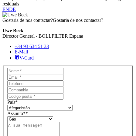
residuais
EN
DE
Gostaria de nos contactar?
Gostaria de nos contactar?
Uwe Beck
Director General - BOLLFILTER Espana
+34 93 634 51 33
E-Mail
V-Card
País
*
Assunto*
*