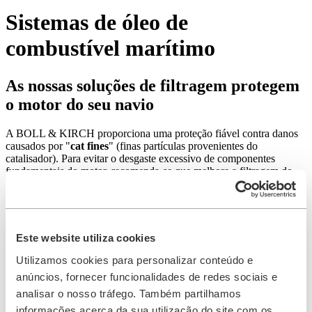
Sistemas de óleo de
combustível marítimo
As nossas soluções de filtragem protegem
o motor do seu navio
A BOLL & KIRCH proporciona uma proteção fiável contra danos
causados por "
cat fines
" (finas partículas provenientes do
catalisador). Para evitar o desgaste excessivo de componentes
fundamentais do motor, recomenda-se que melhore a filtragem do
sistema de combustível antes que o motor seja danificado pelas
nocivas "cat fines".
Enquanto especialista comprovada em
filtragem para motores marítimos
, a BOLL & KIRCH equipa a
maioria dos motores com componentes de filtragem. Graças à
experiência
e aos
conhecimentos
adquiridos ao longo dos nossos
Este website utiliza cookies
30 anos de experiência
, encontramo-nos na posição ideal para
prestar aconselhamento e
serviços a nível mundial
.
A nossa
rede
Utilizamos cookies para personalizar conteúdo e
mundial e o nosso
serviço abrangente
proporcionam sempre um
anúncios, fornecer funcionalidades de redes sociais e
funcionamento suave do navio.
analisar o nosso tráfego. Também partilhamos
A BOLL & KIRCH disponibiliza soluções de filtragem fina para
informações acerca da sua utilização do site com os