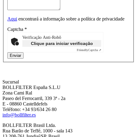
Aqui
encontrará a informação sobre a política de privacidade
Captcha
*
Verificação Anti-Robô
Clique para iniciar verificação
Friendly
Captcha ⇗
Sucursal
BOLLFILTER España S.L.U
Zona Cami Ral
Paseo del Ferrocarril, 339 3ª - 2a
E - 08860 Castelldefels
Teléfono: +34 93/634 26 80
info@bollfilter.es
BOLLFILTER Brasil Ltda.
Rua Barão de Teffé, 1000 - sala 143
13.208-761 Jundiaí/SP, Brasil