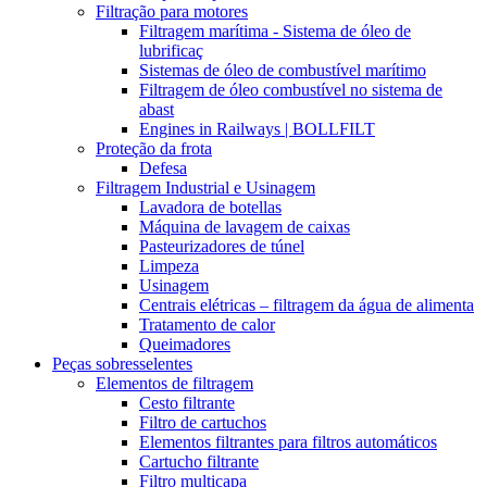
Filtração para motores
Filtragem marítima - Sistema de óleo de
lubrificaç
Sistemas de óleo de combustível marítimo
Filtragem de óleo combustível no sistema de
abast
Engines in Railways | BOLLFILT
Proteção da frota
Defesa
Filtragem Industrial e Usinagem
Lavadora de botellas
Máquina de lavagem de caixas
Pasteurizadores de túnel
Limpeza
Usinagem
Centrais elétricas – filtragem da água de alimenta
Tratamento de calor
Queimadores
Peças sobresselentes
Elementos de filtragem
Cesto filtrante
Filtro de cartuchos
Elementos filtrantes para filtros automáticos
Cartucho filtrante
Filtro multicapa