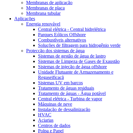
Membranas de aplicação
Membranas de placa
Membrana tubular
Aplicações
Energia renovável
Central elétrica - Central hidrelétrica
Parques Eólicos Offshore
Combustíveis alternativos
Soluções de filtragem para hidrogênio verde
Protecção dos sistemas de água
Sistemas de gestão de água de lastro
Sistemas de Limpeza de Gases de Exaustão
Sistemas de injeção de água offshore
Unidade Flutuante de Armazenamento e
Regaseificaçã
Sistemas UV em barcos
Tratamento de águas residuais
Tratamento de águas - Água potável
Central elétrica - Turbina de vapor
Máquinas de neve
Instalação de dessalinização
HVAC
Aciarias
Centros de dados
Polpa e Papel