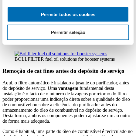
O filtro automático é instalado após as bombas de pressão e após o
sistema de aquecimento. Aqui a temperatura é de 140-160°C e a
Permitir todos os cookies
pressão de funcionamento é de 12 a 16 bar.
O caudal é 2 a 3 vezes superior ao do circuito frio, o que requer uma
Permitir seleção
superfície filtrante elevada e, portanto, um autofiltro maior. No
entanto, o auto-filtro proporciona uma protecção óptima
imediatamente antes do motor.
BOLLFILTER fuel oil solutions for booster systems
Remoção de cat fines antes do depósito de serviço
Aqui, o filtro automático é instalado a jusante do purificador, antes
do depósito de serviço. Uma
vantagem
fundamental desta
instalação é o facto de o número de lavagens por retorno do filtro
poder proporcionar uma indicação direta sobre a qualidade do óleo
de combustível ou sobre a eficiência do purificador antes do
armazenamento do óleo de combustível no depósito de serviço.
Desta forma, ambos os componentes podem ajustar-se um ao outro
de forma mais adequada.
Como é habitual, uma parte do óleo de combustível é recirculado no