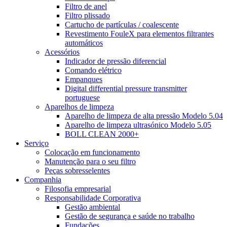
Filtro de anel
Filtro plissado
Cartucho de partículas / coalescente
Revestimento FouleX para elementos filtrantes
automáticos
Acessórios
Indicador de pressão diferencial
Comando elétrico
Empanques
Digital differential pressure transmitter
portuguese
Aparelhos de limpeza
Aparelho de limpeza de alta pressão Modelo 5.04
Aparelho de limpeza ultrasónico Modelo 5.05
BOLL CLEAN 2000+
Serviço
Colocação em funcionamento
Manutenção para o seu filtro
Peças sobresselentes
Companhia
Filosofia empresarial
Responsabilidade Corporativa
Gestão ambiental
Gestão de segurança e saúde no trabalho
Fundações