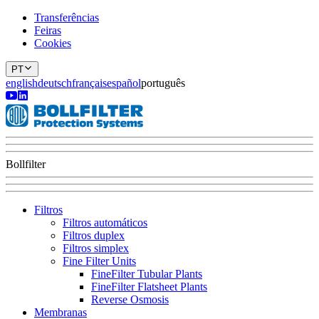
Transferências
Feiras
Cookies
PT
english
deutsch
français
español
português
Bollfilter
Filtros
Filtros automáticos
Filtros duplex
Filtros simplex
Fine Filter Units
FineFilter Tubular Plants
FineFilter Flatsheet Plants
Reverse Osmosis
Membranas