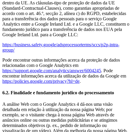
dentro da UE. As cláusulas-tipo de proteção de dados da UE
(Standard-Contractual-Clauses), como garantias apropriadas de
acordo com o art. 46.º, secção 2, alínea c) do RGPD, estabelecidas
para a transferência dos dados pessoais para o serviço Google
Analytics entre a Google Ireland Ltd. e a Google LLC, constituem o
fundamento jurídico para a transferência de dados nos EUA pela
Google Ireland Ltd. para a Google LLC:
https://business.safety.google/adsprocessorterms/sccs/p2p-intra-
group/
Pode encontrar outras informações acerca da proteção de dados
relacionadas com o Google Analytics em
https://support.google.com/analytics/answer/6004245
. Pode
encontrar informações acerca da utilização de dados da Google em
https://policies.google.com/privacy?hl=de
.
6.2. Finalidade e fundamento jurídico do processamento
A análise Web com o Google Analytics 4 dá-nos uma visão
detalhada em relação à utilização da nossa página Web; por
exemplo, se o visitante chega à nossa página Web através de
anúncios online ou outras medidas publicitárias e se atingimos
determinados objetivos (p. ex., pedido de informação ou
visualização de um vídeo). Além da melhoria da nossa página Web,