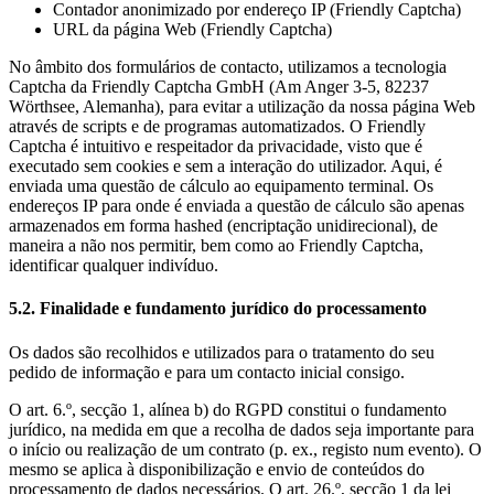
Contador anonimizado por endereço IP (Friendly Captcha)
URL da página Web (Friendly Captcha)
No âmbito dos formulários de contacto, utilizamos a tecnologia
Captcha da Friendly Captcha GmbH (Am Anger 3-5, 82237
Wörthsee, Alemanha), para evitar a utilização da nossa página Web
através de scripts e de programas automatizados. O Friendly
Captcha é intuitivo e respeitador da privacidade, visto que é
executado sem cookies e sem a interação do utilizador. Aqui, é
enviada uma questão de cálculo ao equipamento terminal. Os
endereços IP para onde é enviada a questão de cálculo são apenas
armazenados em forma hashed (encriptação unidirecional), de
maneira a não nos permitir, bem como ao Friendly Captcha,
identificar qualquer indivíduo.
5.2. Finalidade e fundamento jurídico do processamento
Os dados são recolhidos e utilizados para o tratamento do seu
pedido de informação e para um contacto inicial consigo.
O art. 6.º, secção 1, alínea b) do RGPD constitui o fundamento
jurídico, na medida em que a recolha de dados seja importante para
o início ou realização de um contrato (p. ex., registo num evento). O
mesmo se aplica à disponibilização e envio de conteúdos do
processamento de dados necessários. O art. 26.º, secção 1 da lei