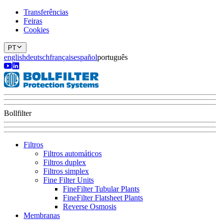
Transferências
Feiras
Cookies
PT
english
deutsch
français
español
português
Bollfilter
Filtros
Filtros automáticos
Filtros duplex
Filtros simplex
Fine Filter Units
FineFilter Tubular Plants
FineFilter Flatsheet Plants
Reverse Osmosis
Membranas