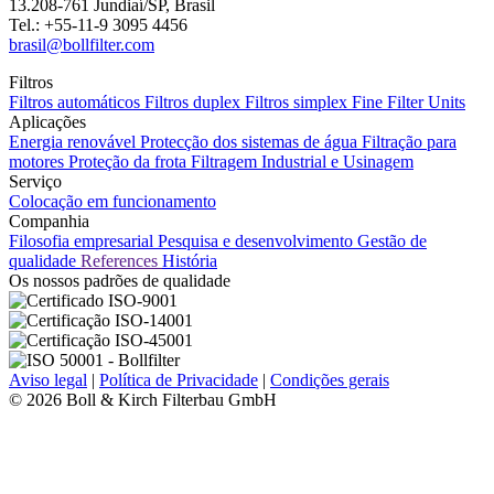
13.208-761 Jundiaí/SP, Brasil
Tel.: +55-11-9 3095 4456
brasil@bollfilter.com
Filtros
Filtros automáticos
Filtros duplex
Filtros simplex
Fine Filter Units
Aplicações
Energia renovável
Protecção dos sistemas de água
Filtração para
motores
Proteção da frota
Filtragem Industrial e Usinagem
Serviço
Colocação em funcionamento
Companhia
Filosofia empresarial
Pesquisa e desenvolvimento
Gestão de
qualidade
References
História
Os nossos padrões de qualidade
Aviso legal
|
Política de Privacidade
|
Condições gerais
© 2026 Boll & Kirch Filterbau GmbH