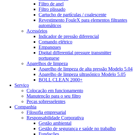
Filtro de anel
Filtro plissado
Cartucho de partículas / coalescente
Revestimento FouleX para elementos filtrantes
automáticos
Acessórios
Indicador de pressão diferencial
Comando elétrico
Empanques
Digital differential pressure transmitter
portuguese
Aparelhos de limpeza
Aparelho de limpeza de alta pressão Modelo 5.04
Aparelho de limpeza ultrasónico Modelo 5.05
BOLL CLEAN 2000+
Serviço
Colocação em funcionamento
Manutenção para o seu filtro
Peças sobresselentes
Companhia
Filosofia empresarial
Responsabilidade Corporativa
Gestão ambiental
Gestão de segurança e saúde no trabalho
Fundações