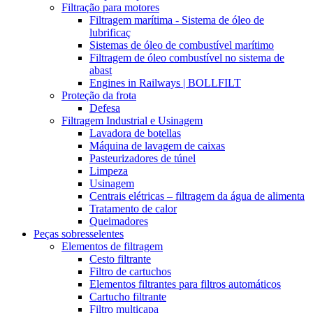
Filtração para motores
Filtragem marítima - Sistema de óleo de
lubrificaç
Sistemas de óleo de combustível marítimo
Filtragem de óleo combustível no sistema de
abast
Engines in Railways | BOLLFILT
Proteção da frota
Defesa
Filtragem Industrial e Usinagem
Lavadora de botellas
Máquina de lavagem de caixas
Pasteurizadores de túnel
Limpeza
Usinagem
Centrais elétricas – filtragem da água de alimenta
Tratamento de calor
Queimadores
Peças sobresselentes
Elementos de filtragem
Cesto filtrante
Filtro de cartuchos
Elementos filtrantes para filtros automáticos
Cartucho filtrante
Filtro multicapa