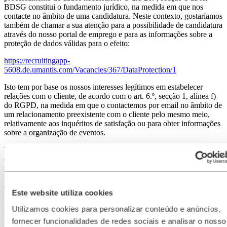
BDSG constitui o fundamento jurídico, na medida em que nos
contacte no âmbito de uma candidatura. Neste contexto, gostaríamos
também de chamar a sua atenção para a possibilidade de candidatura
através do nosso portal de emprego e para as informações sobre a
proteção de dados válidas para o efeito:
https://recruitingapp-
5608.de.umantis.com/Vacancies/367/DataProtection/1
Isto tem por base os nossos interesses legítimos em estabelecer
relações com o cliente, de acordo com o art. 6.º, secção 1, alínea f)
do RGPD, na medida em que o contactemos por email no âmbito de
um relacionamento preexistente com o cliente pelo mesmo meio,
relativamente aos inquéritos de satisfação ou para obter informações
sobre a organização de eventos.
Tem o direito de contestar, a qualquer momento, o envio de outros
emails para estas finalidades, sem envolver outros custos de
transmissão para além dos previstos na tarifa de base, utilizando a
ligação de cancelamento no email ou informando-nos acerca da sua
contestação nos dados de contacto supramencionados.
Este website utiliza cookies
Ao mesmo tempo, podemos analisar estatisticamente os dados para
Utilizamos cookies para personalizar conteúdo e anúncios,
melhorar o conteúdo e a sua apresentação na nossa página Web.
fornecer funcionalidades de redes sociais e analisar o nosso
Uma tal avaliação não se realiza a respeito de um utilizador