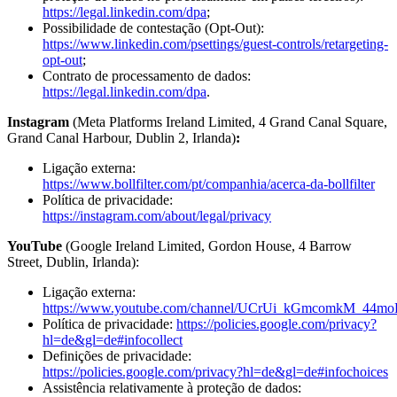
https://legal.linkedin.com/dpa
;
Possibilidade de contestação (Opt-Out):
https://www.linkedin.com/psettings/guest-controls/retargeting-
opt-out
;
Contrato de processamento de dados:
https://legal.linkedin.com/dpa
.
Instagram
(Meta Platforms Ireland Limited, 4 Grand Canal Square,
Grand Canal Harbour, Dublin 2, Irlanda)
:
Ligação externa:
https://www.bollfilter.com/pt/companhia/acerca-da-bollfilter
Política de privacidade:
https://instagram.com/about/legal/privacy
YouTube
(Google Ireland Limited, Gordon House, 4 Barrow
Street, Dublin, Irlanda):
Ligação externa:
https://www.youtube.com/channel/UCrUi_kGmcomkM_44m
Política de privacidade:
https://policies.google.com/privacy?
hl=de&gl=de#infocollect
Definições de privacidade:
https://policies.google.com/privacy?hl=de&gl=de#infochoices
Assistência relativamente à proteção de dados: