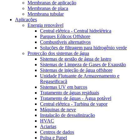
Membranas de aplicação
Membranas de placa
Membrana tubular
Aplicações
Energia renovável
Central elétrica - Central hidrelétrica
Parques Eólicos Offshore
Combustíveis alternativos
Soluções de filtragem para hidrogênio verde
Protecção dos sistemas de água
Sistemas de gestão de água de lastro
Sistemas de Limpeza de Gases de Exaustão
Sistemas de injeção de água offshore
Unidade Flutuante de Armazenamento e
Regaseificaçã
Sistemas UV em barcos
Tratamento de águas residuais
Tratamento de águas - Água potável
Central elétrica - Turbina de vapor
Máquinas de neve
Instalação de dessalinização
HVAC
Aciarias
Centros de dados
Polpa e Papel