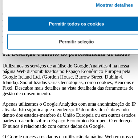
parte a qualquer momento.
Mostrar detalhes
Os dados recolhidos para a execução de contratos permanecem
armazenados durante o período de vigência do contrato, bem como
Permitir todos os cookies
até à caducidade dos direitos de garantia legais e contratuais. Findo
este prazo, conservamos as informações necessárias conforme o
direito comercial e fiscal durante os determinados períodos legais
Permitir seleção
(por regra, 6 a 10 anos).
6.1 Descrição e âmbito do processamento de dados
Utilizamos os serviços de análise do Google Analytics 4 na nossa
página Web disponibilizados no Espaço Económico Europeu pela
Google Ireland Ltd. (Gordon House, Barrow Street, Dublin 4,
Irlanda). São utilizadas várias tecnologias, como cookies, Beacons e
Pixel. Descubra mais detalhes na vista detalhada das ferramentas de
gestão de consentimento.
Apenas utilizamos o Google Analytics com uma anonimização do IP
ativada. Isto significa que o endereço IP do utilizador é abreviado
dentro dos estados-membro da União Europeia ou em outros estados
partes do acordo sobre o Espaço Económico Europeu. O endereço
IP nunca é relacionado com outros dados da Google.
O Google processa os dados da utilização da página Web em nosso