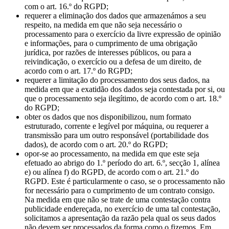
com o art. 16.º do RGPD;
requerer a eliminação dos dados que armazenámos a seu
respeito, na medida em que não seja necessário o
processamento para o exercício da livre expressão de opinião
e informações, para o cumprimento de uma obrigação
jurídica, por razões de interesses públicos, ou para a
reivindicação, o exercício ou a defesa de um direito, de
acordo com o art. 17.º do RGPD;
requerer a limitação do processamento dos seus dados, na
medida em que a exatidão dos dados seja contestada por si, ou
que o processamento seja ilegítimo, de acordo com o art. 18.º
do RGPD;
obter os dados que nos disponibilizou, num formato
estruturado, corrente e legível por máquina, ou requerer a
transmissão para um outro responsável (portabilidade dos
dados), de acordo com o art. 20.º do RGPD;
opor-se ao processamento, na medida em que este seja
efetuado ao abrigo do 1.º período do art. 6.º, secção 1, alínea
e) ou alínea f) do RGPD, de acordo com o art. 21.º do
RGPD. Este é particularmente o caso, se o processamento não
for necessário para o cumprimento de um contrato consigo.
Na medida em que não se trate de uma contestação contra
publicidade endereçada, no exercício de uma tal contestação,
solicitamos a apresentação da razão pela qual os seus dados
não devem ser processados da forma como o fizemos. Em