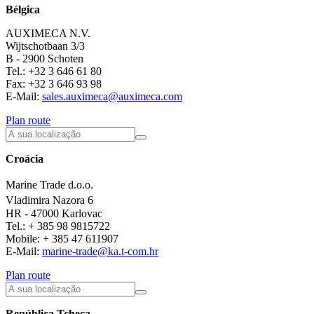
Bélgica
AUXIMECA N.V.
Wijtschotbaan 3/3
B - 2900 Schoten
Tel.: +32 3 646 61 80
Fax: +32 3 646 93 98
E-Mail:
sales.auximeca@auximeca.com
Plan route
Croácia
Marine Trade d.o.o.
Vladimira Nazora 6
HR - 47000 Karlovac
Tel.: + 385 98 9815722
Mobile: + 385 47 611907
E-Mail:
marine-trade@ka.t-com.hr
Plan route
República Tcheca