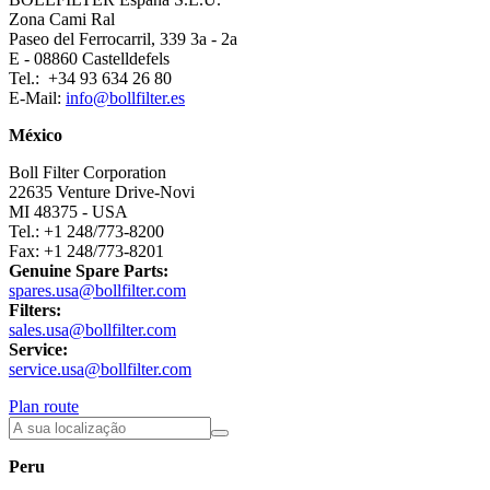
Zona Cami Ral
Paseo del Ferrocarril, 339 3a - 2a
E - 08860 Castelldefels
Tel.: +34 93 634 26 80
E-Mail:
info@bollfilter.es
México
Boll Filter Corporation
22635 Venture Drive-Novi
MI 48375 - USA
Tel.: +1 248/773-8200
Fax: +1 248/773-8201
Genuine Spare Parts:
spares.usa@bollfilter.com
Filters:
sales.usa@bollfilter.com
Service:
service.usa@bollfilter.com
Plan route
Peru