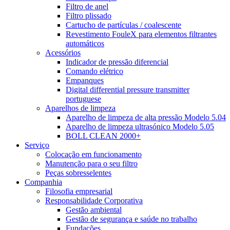
Filtro de anel
Filtro plissado
Cartucho de partículas / coalescente
Revestimento FouleX para elementos filtrantes
automáticos
Acessórios
Indicador de pressão diferencial
Comando elétrico
Empanques
Digital differential pressure transmitter
portuguese
Aparelhos de limpeza
Aparelho de limpeza de alta pressão Modelo 5.04
Aparelho de limpeza ultrasónico Modelo 5.05
BOLL CLEAN 2000+
Serviço
Colocação em funcionamento
Manutenção para o seu filtro
Peças sobresselentes
Companhia
Filosofia empresarial
Responsabilidade Corporativa
Gestão ambiental
Gestão de segurança e saúde no trabalho
Fundações