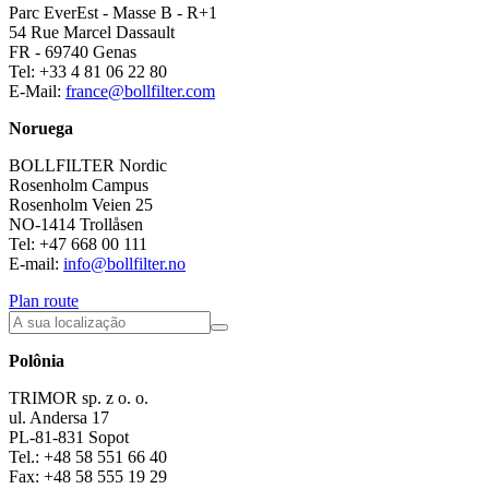
Parc EverEst - Masse B - R+1
54 Rue Marcel Dassault
FR - 69740 Genas
Tel: +33 4 81 06 22 80
E-Mail:
france@bollfilter.com
Noruega
BOLLFILTER Nordic
Rosenholm Campus
Rosenholm Veien 25
NO-1414 Trollåsen
Tel: +47 668 00 111
E-mail:
info@bollfilter.no
Plan route
Polônia
TRIMOR sp. z o. o.
ul. Andersa 17
PL-81-831 Sopot
Tel.: +48 58 551 66 40
Fax: +48 58 555 19 29