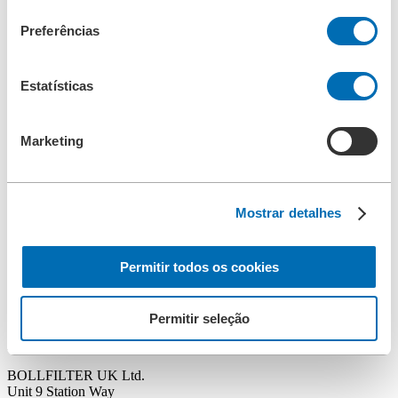
consentimento
Grécia
Preferências
Filterkon Ltd.
Vas. Amalias 2
GR - 14561 Kifissia
Estatísticas
Tel.: +30 211/700 127 3-5
Fax: +30 211/850 000 8
E-Mail:
filterkon@filterkon.com
Marketing
Plan route
Islânda
Mostrar detalhes
BOLLFILTER Nordic ApS
Hammerbakken 21
Permitir todos os cookies
DK - 3460 Birkerød
Tel.: +45 45/42 12 00
Fax: +45 45/42 12 99
E-Mail:
info@bollfilter.dk
Permitir seleção
Irlanda
BOLLFILTER UK Ltd.
Unit 9 Station Way