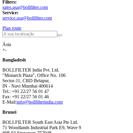
Filters:
sales.usa@bollfilter.com
Service:
service.usa@bollfilter.com
Plan route
Ásia
+
-
Bangladesh
BOLLFILTER India Pvt. Ltd.
"Monarch Plaza", Office No. 106
Sector-11, CBD Belapur,
IN - Navi Mumbai 400614
Tel.: +91 22/27 56 01 47
Fax: +91 22/27 56 01 46
E-Mail:
info@bollfilterindia.com
Brunei
BOLLFILTER South East Asia Pte Ltd.
71 Woodlands Industrial Park E9, Wave 9
#08-02 Singapore 757048