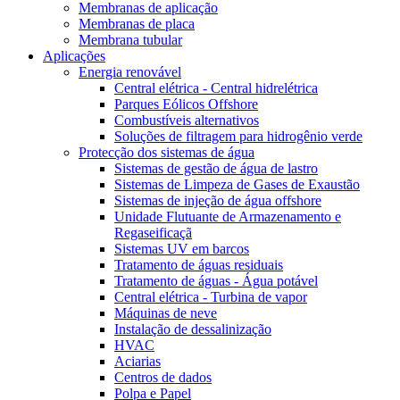
Membranas de aplicação
Membranas de placa
Membrana tubular
Aplicações
Energia renovável
Central elétrica - Central hidrelétrica
Parques Eólicos Offshore
Combustíveis alternativos
Soluções de filtragem para hidrogênio verde
Protecção dos sistemas de água
Sistemas de gestão de água de lastro
Sistemas de Limpeza de Gases de Exaustão
Sistemas de injeção de água offshore
Unidade Flutuante de Armazenamento e
Regaseificaçã
Sistemas UV em barcos
Tratamento de águas residuais
Tratamento de águas - Água potável
Central elétrica - Turbina de vapor
Máquinas de neve
Instalação de dessalinização
HVAC
Aciarias
Centros de dados
Polpa e Papel