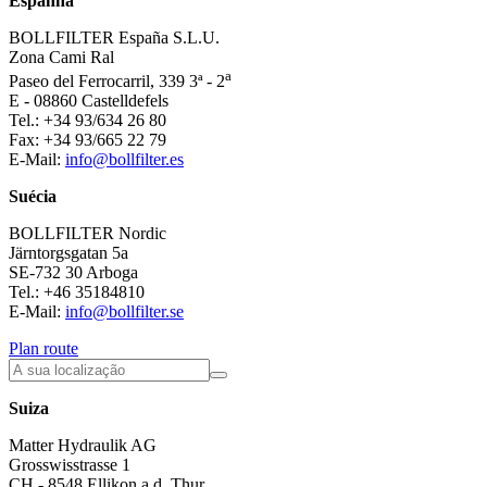
Espanha
BOLLFILTER España S.L.U.
Zona Cami Ral
a
Paseo del Ferrocarril, 339 3ª - 2
E - 08860 Castelldefels
Tel.: +34 93/634 26 80
Fax: +34 93/665 22 79
E-Mail:
info@bollfilter.es
Suécia
BOLLFILTER Nordic
Järntorgsgatan 5a
SE-732 30 Arboga
Tel.: +46 35184810
E-Mail:
info@bollfilter.se
Plan route
Suiza
Matter Hydraulik AG
Grosswisstrasse 1
CH - 8548 Ellikon a.d. Thur