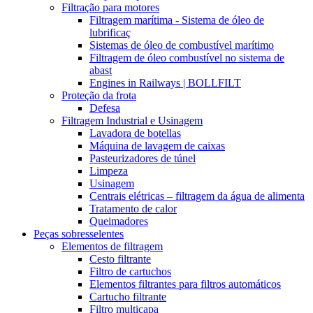
Filtração para motores
Filtragem marítima - Sistema de óleo de
lubrificaç
Sistemas de óleo de combustível marítimo
Filtragem de óleo combustível no sistema de
abast
Engines in Railways | BOLLFILT
Proteção da frota
Defesa
Filtragem Industrial e Usinagem
Lavadora de botellas
Máquina de lavagem de caixas
Pasteurizadores de túnel
Limpeza
Usinagem
Centrais elétricas – filtragem da água de alimenta
Tratamento de calor
Queimadores
Peças sobresselentes
Elementos de filtragem
Cesto filtrante
Filtro de cartuchos
Elementos filtrantes para filtros automáticos
Cartucho filtrante
Filtro multicapa