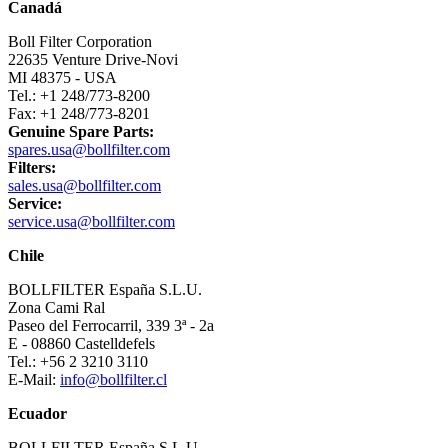
Canadá
Boll Filter Corporation
22635 Venture Drive-Novi
MI 48375 - USA
Tel.: +1 248/773-8200
Fax: +1 248/773-8201
Genuine Spare Parts:
spares.usa@bollfilter.com
Filters:
sales.usa@bollfilter.com
Service:
service.usa@bollfilter.com
Chile
BOLLFILTER España S.L.U.
Zona Cami Ral
Paseo del Ferrocarril, 339 3ª - 2a
E - 08860 Castelldefels
Tel.: +56 2 3210 3110
E-Mail:
info@bollfilter.cl
Ecuador
BOLLFILTER España S.L.U.