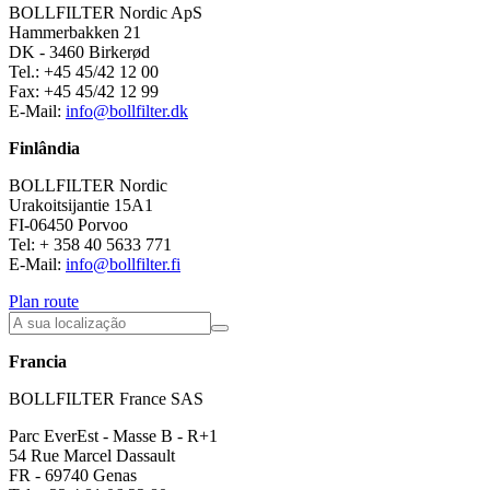
BOLLFILTER Nordic ApS
Hammerbakken 21
DK - 3460 Birkerød
Tel.: +45 45/42 12 00
Fax: +45 45/42 12 99
E-Mail:
info@bollfilter.dk
Finlândia
BOLLFILTER Nordic
Urakoitsijantie 15A1
FI-06450 Porvoo
Tel: + 358 40 5633 771
E-Mail:
info@bollfilter.fi
Plan route
Francia
BOLLFILTER France SAS
Parc EverEst - Masse B - R+1
54 Rue Marcel Dassault
FR - 69740 Genas