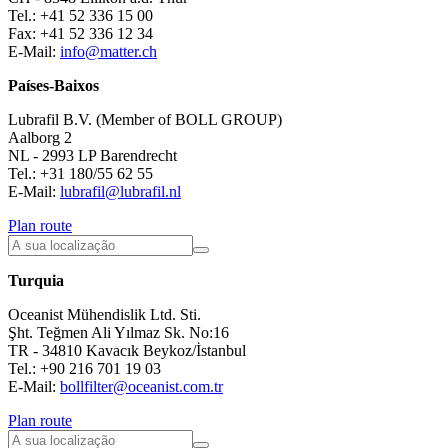
Tel.: +41 52 336 15 00
Fax: +41 52 336 12 34
E-Mail:
info@matter.ch
Países-Baixos
Lubrafil B.V. (Member of BOLL GROUP)
Aalborg 2
NL - 2993 LP Barendrecht
Tel.: +31 180/55 62 55
E-Mail:
lubrafil@lubrafil.nl
Plan route
Turquia
Oceanist Mühendislik Ltd. Sti.
Şht. Teğmen Ali Yılmaz Sk. No:16
TR - 34810 Kavacık Beykoz/İstanbul
Tel.: +90 216 701 19 03
E-Mail:
bollfilter@oceanist.com.tr
Plan route