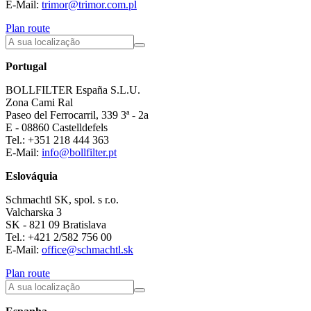
E-Mail:
trimor@trimor.com.pl
Plan route
Portugal
BOLLFILTER España S.L.U.
Zona Cami Ral
Paseo del Ferrocarril, 339 3ª - 2a
E - 08860 Castelldefels
Tel.: +351 218 444 363
E-Mail:
info@bollfilter.pt
Eslováquia
Schmachtl SK, spol. s r.o.
Valcharska 3
SK - 821 09 Bratislava
Tel.: +421 2/582 756 00
E-Mail:
office@schmachtl.sk
Plan route