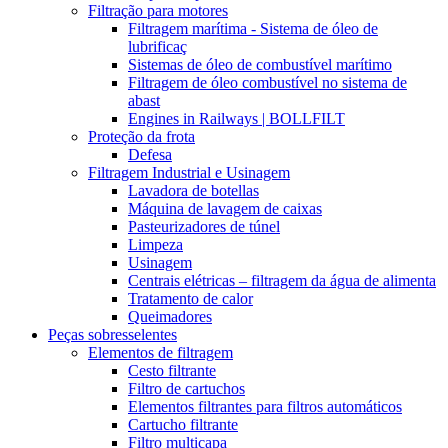
Filtração para motores
Filtragem marítima - Sistema de óleo de
lubrificaç
Sistemas de óleo de combustível marítimo
Filtragem de óleo combustível no sistema de
abast
Engines in Railways | BOLLFILT
Proteção da frota
Defesa
Filtragem Industrial e Usinagem
Lavadora de botellas
Máquina de lavagem de caixas
Pasteurizadores de túnel
Limpeza
Usinagem
Centrais elétricas – filtragem da água de alimenta
Tratamento de calor
Queimadores
Peças sobresselentes
Elementos de filtragem
Cesto filtrante
Filtro de cartuchos
Elementos filtrantes para filtros automáticos
Cartucho filtrante
Filtro multicapa