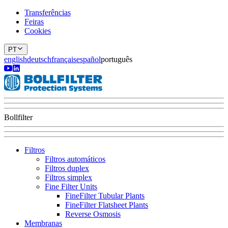
Transferências
Feiras
Cookies
PT
english
deutsch
français
español
português
Bollfilter
Filtros
Filtros automáticos
Filtros duplex
Filtros simplex
Fine Filter Units
FineFilter Tubular Plants
FineFilter Flatsheet Plants
Reverse Osmosis
Membranas