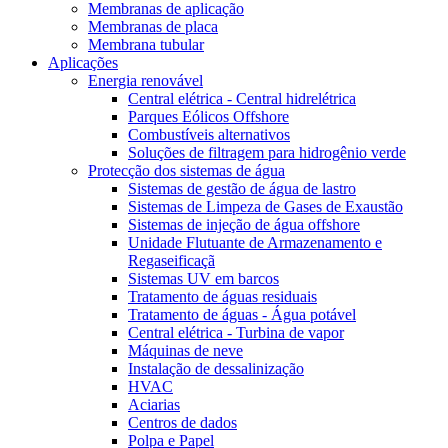
Membranas de aplicação
Membranas de placa
Membrana tubular
Aplicações
Energia renovável
Central elétrica - Central hidrelétrica
Parques Eólicos Offshore
Combustíveis alternativos
Soluções de filtragem para hidrogênio verde
Protecção dos sistemas de água
Sistemas de gestão de água de lastro
Sistemas de Limpeza de Gases de Exaustão
Sistemas de injeção de água offshore
Unidade Flutuante de Armazenamento e
Regaseificaçã
Sistemas UV em barcos
Tratamento de águas residuais
Tratamento de águas - Água potável
Central elétrica - Turbina de vapor
Máquinas de neve
Instalação de dessalinização
HVAC
Aciarias
Centros de dados
Polpa e Papel