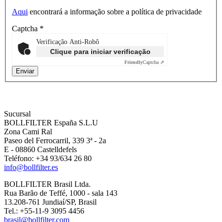
Aqui
encontrará a informação sobre a política de privacidade
Captcha
*
Verificação Anti-Robô
Clique para iniciar verificação
Friendly
Captcha ⇗
Sucursal
BOLLFILTER España S.L.U
Zona Cami Ral
Paseo del Ferrocarril, 339 3ª - 2a
E - 08860 Castelldefels
Teléfono: +34 93/634 26 80
info@bollfilter.es
BOLLFILTER Brasil Ltda.
Rua Barão de Teffé, 1000 - sala 143
13.208-761 Jundiaí/SP, Brasil
Tel.: +55-11-9 3095 4456
brasil@bollfilter.com