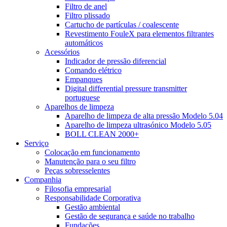
Filtro de anel
Filtro plissado
Cartucho de partículas / coalescente
Revestimento FouleX para elementos filtrantes
automáticos
Acessórios
Indicador de pressão diferencial
Comando elétrico
Empanques
Digital differential pressure transmitter
portuguese
Aparelhos de limpeza
Aparelho de limpeza de alta pressão Modelo 5.04
Aparelho de limpeza ultrasónico Modelo 5.05
BOLL CLEAN 2000+
Serviço
Colocação em funcionamento
Manutenção para o seu filtro
Peças sobresselentes
Companhia
Filosofia empresarial
Responsabilidade Corporativa
Gestão ambiental
Gestão de segurança e saúde no trabalho
Fundações