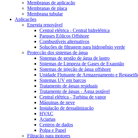
Membranas de aplicação
Membranas de placa
Membrana tubular
Aplicações
Energia renovável
Central elétrica - Central hidrelétrica
Parques Eólicos Offshore
Combustíveis alternativos
Soluções de filtragem para hidrogênio verde
Protecção dos sistemas de água
Sistemas de gestão de água de lastro
Sistemas de Limpeza de Gases de Exaustão
Sistemas de injeção de água offshore
Unidade Flutuante de Armazenamento e Regaseifi
Sistemas UV em barcos
Tratamento de águas residuais
Tratamento de águas - Água potável
Central elétrica - Turbina de vapor
Máquinas de neve
Instalação de dessalinização
HVAC
Aciarias
Centros de dados
Polpa e Papel
Filtração para motores