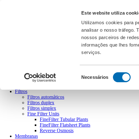
Transferências
Este website utiliza cooki
Feiras
Cookies
Utilizamos cookies para pe
analisar o nosso tráfego.
PT
english
deutsch
français
español
português
nossos parceiros de redes
informações que lhes forne
serviços.
Bollfilter
Seleção
Necessários
de
consentimento
Filtros
Filtros automáticos
Filtros duplex
Filtros simplex
Fine Filter Units
FineFilter Tubular Plants
FineFilter Flatsheet Plants
Reverse Osmosis
Membranas