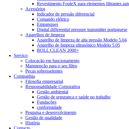
Revestimento FouleX para elementos filtrantes au
Acessórios
Indicador de pressão diferencial
Comando elétrico
Empanques
Digital differential pressure transmitter portuguese
Aparelhos de limpeza
Aparelho de limpeza de alta pressão Modelo 5.04
Aparelho de limpeza ultrasónico Modelo 5.05
BOLL CLEAN 2000+
Serviço
Colocação em funcionamento
Manutenção para o seu filtro
Peças sobresselentes
Companhia
Filosofia empresarial
Responsabilidade Corporativa
Gestão ambiental
Gestão de segurança e saúde no trabalho
Fundações
conformidade
Pesquisa e desenvolvimento
Gestão de qualidade
História
Contacto