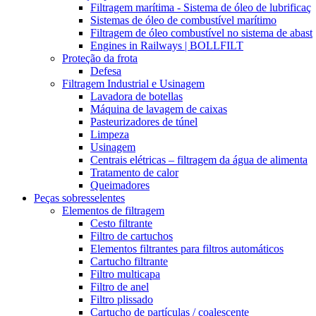
Filtragem marítima - Sistema de óleo de lubrificaç
Sistemas de óleo de combustível marítimo
Filtragem de óleo combustível no sistema de abast
Engines in Railways | BOLLFILT
Proteção da frota
Defesa
Filtragem Industrial e Usinagem
Lavadora de botellas
Máquina de lavagem de caixas
Pasteurizadores de túnel
Limpeza
Usinagem
Centrais elétricas – filtragem da água de alimenta
Tratamento de calor
Queimadores
Peças sobresselentes
Elementos de filtragem
Cesto filtrante
Filtro de cartuchos
Elementos filtrantes para filtros automáticos
Cartucho filtrante
Filtro multicapa
Filtro de anel
Filtro plissado
Cartucho de partículas / coalescente