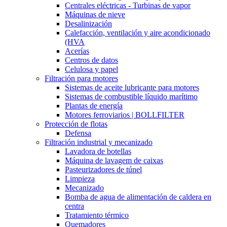
Centrales eléctricas - Turbinas de vapor
Máquinas de nieve
Desalinización
Calefacción, ventilación y aire acondicionado
(HVA
Acerías
Centros de datos
Celulosa y papel
Filtración para motores
Sistemas de aceite lubricante para motores
Sistemas de combustible líquido marítimo
Plantas de energía
Motores ferroviarios | BOLLFILTER
Protección de flotas
Defensa
Filtración industrial y mecanizado
Lavadora de botellas
Máquina de lavagem de caixas
Pasteurizadores de túnel
Limpieza
Mecanizado
Bomba de agua de alimentación de caldera en
centra
Tratamiento térmico
Quemadores