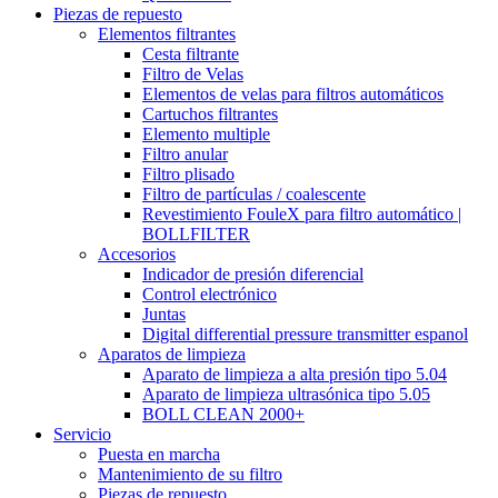
Piezas de repuesto
Elementos filtrantes
Cesta filtrante
Filtro de Velas
Elementos de velas para filtros automáticos
Cartuchos filtrantes
Elemento multiple
Filtro anular
Filtro plisado
Filtro de partículas / coalescente
Revestimiento FouleX para filtro automático |
BOLLFILTER
Accesorios
Indicador de presión diferencial
Control electrónico
Juntas
Digital differential pressure transmitter espanol
Aparatos de limpieza
Aparato de limpieza a alta presión tipo 5.04
Aparato de limpieza ultrasónica tipo 5.05
BOLL CLEAN 2000+
Servicio
Puesta en marcha
Mantenimiento de su filtro
Piezas de repuesto