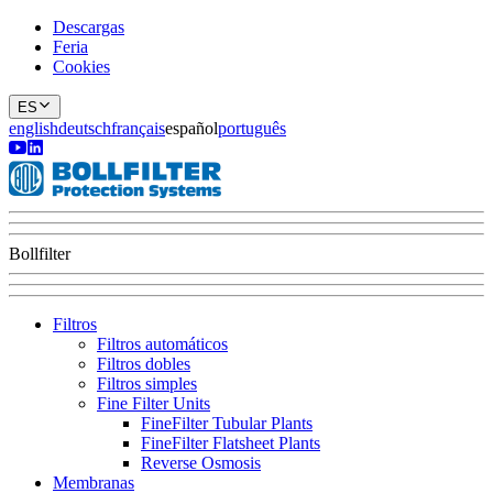
Descargas
Feria
Cookies
ES
english
deutsch
français
español
português
Bollfilter
Filtros
Filtros automáticos
Filtros dobles
Filtros simples
Fine Filter Units
FineFilter Tubular Plants
FineFilter Flatsheet Plants
Reverse Osmosis
Membranas