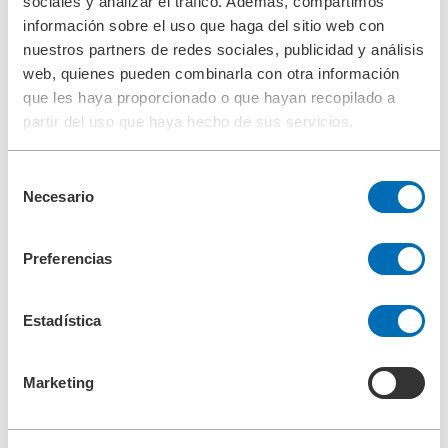
sociales y analizar el tráfico. Además, compartimos
DIN EN ISO 50001
información sobre el uso que haga del sitio web con
EN
DE
ES
FR
nuestros partners de redes sociales, publicidad y análisis
web, quienes pueden combinarla con otra información
que les haya proporcionado o que hayan recopilado a
DIN EN ISO 14001
ES
partir del uso que haya hecho de sus servicios.
Folletos (26 resultados)
+
-
Selección
Necesario
de
consentimiento
BOLLFILTER Doble Tipo 2.04.5
EN
PT
Preferencias
Unidad de limpieza alta presión tipo 5.04
Estadística
ES
Filtración de gas industrial
Marketing
ES