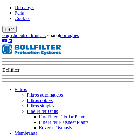
Descargas
Feria
Cookies
ES
english
deutsch
français
español
português
Bollfilter
Filtros
Filtros automáticos
Filtros dobles
Filtros simples
Fine Filter Units
FineFilter Tubular Plants
FineFilter Flatsheet Plants
Reverse Osmosis
Membranas