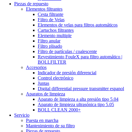
Piezas de repuesto
Elementos filtrantes
Cesta filtrante
Filtro de Velas
Elementos de velas para filtros automáticos
Cartuchos filtrantes
Elemento multiple
Filtro anular
Filtro plisado
Filtro de partículas / coalescente
Revestimiento FouleX para filtro automático |
BOLLFILTER
Accesorios
Indicador de presión diferencial
Control electrónico
Juntas
Digital differential pressure transmitter espanol
Aparatos de limpieza
Aparato de limpieza a alta presión tipo 5.04
Aparato de limpieza ultrasónica tipo 5.05
BOLL CLEAN 2000+
Servicio
Puesta en marcha
Mantenimiento de su filtro
Piezas de repuesto