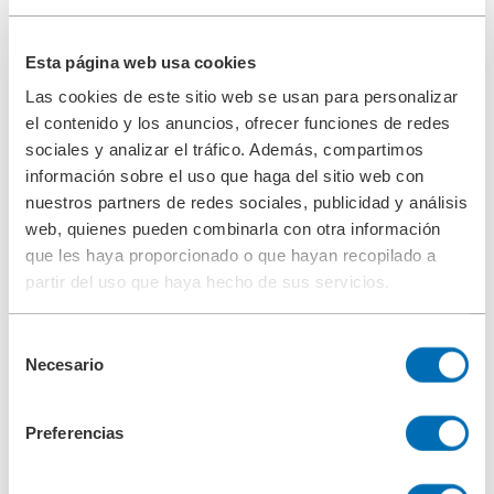
aquaBoll® Automático para BWT
Filtro automático para agua de lastre
Esta página web usa cookies
Prefiltración del sistema de tratamiento del agua de lastre con el
Las cookies de este sitio web se usan para personalizar
aquaBoll® BWT
el contenido y los anuncios, ofrecer funciones de redes
Los modernos sistemas de…
sociales y analizar el tráfico. Además, compartimos
información sobre el uso que haga del sitio web con
nuestros partners de redes sociales, publicidad y análisis
BOLLFILTER automático el tipo 6.03 AOT
web, quienes pueden combinarla con otra información
que les haya proporcionado o que hayan recopilado a
Filtración de agua, lavable a contracorriente y con desinfección
partir del uso que haya hecho de sus servicios.
El sistema «2 en 1» para la filtración y desinfección del agua
Además de presentar contaminación por partículas,…
Selección
Necesario
de
consentimiento
BOLLFILTER automático el tipo 6.04
Preferencias
Filtro de lavado a contracorriente para agua y lubricantes
refrigerantes