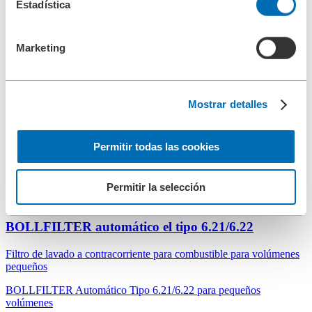
Estadística
Filtración de líquidos para caudales bajos
El filtro autolimpiante BOLLFILTER Tipo 6.04 es un filtro de…
Marketing
BOLLFILTER automático el tipo 6.18
Mostrar detalles
Filtro de contralavado soldado para agua
Filtro automático de lavado a contracorriente para el tratamiento de
Permitir todas las cookies
aguas industriales
El funcionamiento…
Permitir la selección
BOLLFILTER automático el tipo 6.21/6.22
Filtro de lavado a contracorriente para combustible para volúmenes
pequeños
BOLLFILTER Automático Tipo 6.21/6.22 para pequeños
volúmenes