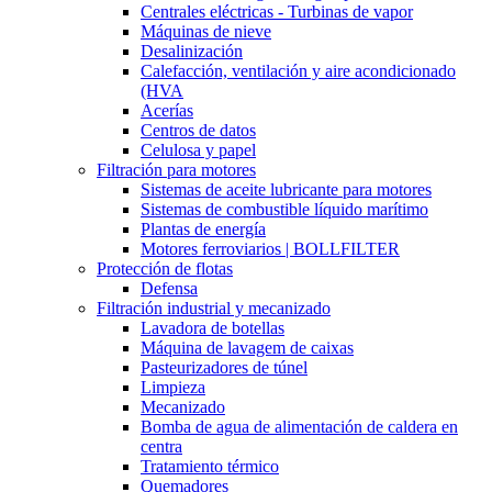
Centrales eléctricas - Turbinas de vapor
Máquinas de nieve
Desalinización
Calefacción, ventilación y aire acondicionado
(HVA
Acerías
Centros de datos
Celulosa y papel
Filtración para motores
Sistemas de aceite lubricante para motores
Sistemas de combustible líquido marítimo
Plantas de energía
Motores ferroviarios | BOLLFILTER
Protección de flotas
Defensa
Filtración industrial y mecanizado
Lavadora de botellas
Máquina de lavagem de caixas
Pasteurizadores de túnel
Limpieza
Mecanizado
Bomba de agua de alimentación de caldera en
centra
Tratamiento térmico
Quemadores