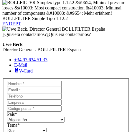
BOLLFILTER Simple Tipo 1.12.2
EN
DE
PT
¿Quisiera contactarnos?
¿Quisiera contactarnos?
Uwe Beck
Director General - BOLLFILTER Espana
+34 93 634 51 33
E-Mail
V-Card
País
*
Tema
*