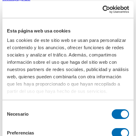
Aplicaciones
Filtración para motores
Esta página web usa cookies
Sistemas de aceite lubricante para motores
Las cookies de este sitio web se usan para personalizar
Marina - Filtración de aceite
el contenido y los anuncios, ofrecer funciones de redes
sociales y analizar el tráfico. Además, compartimos
lubricante para motores
información sobre el uso que haga del sitio web con
nuestros partners de redes sociales, publicidad y análisis
En la marina, e l sistema de aceite lubricante en barcos transporta el
web, quienes pueden combinarla con otra información
aceite lubricante desde el depósito principal hasta el motor. El
que les haya proporcionado o que hayan recopilado a
sistema se compone básicamente de bombas de transporte
(redundantes), filtros protectores de bombas, filtro automático con el
partir del uso que haya hecho de sus servicios.
grado de filtración deseado y un sistema de acondicionamiento de
aceite lubricante (opcional).
Selección
Las bombas de transporte, protegidas mediante los filtros protectores
Necesario
de
de bombas, transportan el aceite lubricante a través del filtro
consentimiento
automático (microfiltración). Una preparación del aceite de lavado
puede instalarse opcionalmente en el conducto de lavado a
Preferencias
contracorriente.