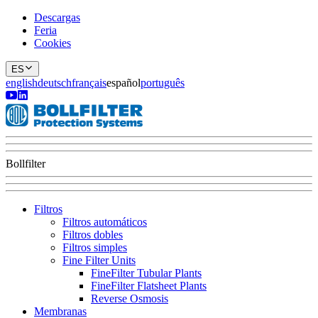
Descargas
Feria
Cookies
ES
english
deutsch
français
español
português
Bollfilter
Filtros
Filtros automáticos
Filtros dobles
Filtros simples
Fine Filter Units
FineFilter Tubular Plants
FineFilter Flatsheet Plants
Reverse Osmosis
Membranas