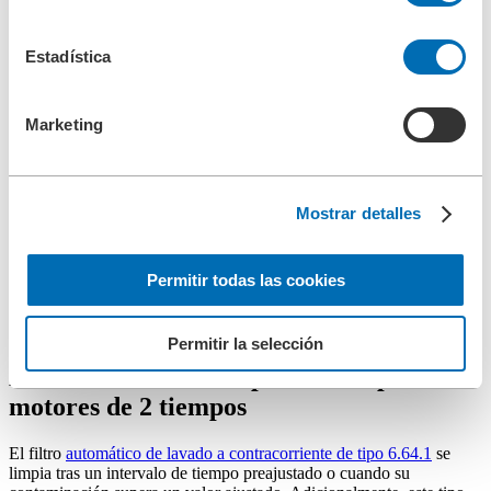
La mayor parte (aprox. 95%) del aceite lubricante filtrado se
suministra al motor directamente. La cantidad restante se filtra aún
Estadística
más mediante un filtro automático posterior y se emplea para el
suministro de energía hidráulico de motores de 2 tiempos (common
rail).
Marketing
Sus ventajas:
Diseño compacto
Reducciones y mejoras en la contaminación de aceites
Mostrar detalles
lubricantes
Fáciles de instalar y añadir
Grado de filtración preciso
Permitir todas las cookies
Reducción del riesgo de avería de motor
Reducción de costes de mantenimiento
Mayor eficiencia de todo el sistema
Permitir la selección
BOLLFILTER como protección para
motores de 2 tiempos
El filtro
automático de lavado a contracorriente de tipo 6.64.1
se
limpia tras un intervalo de tiempo preajustado o cuando su