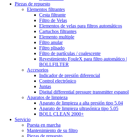
Piezas de repuesto
Elementos filtrantes
Cesta filtrante
Filtro de Velas
Elementos de velas para filtros automáticos
Cartuchos filtrantes
Elemento multiple
Filtro anular
Filtro plisado
Filtro de partículas / coalescente
Revestimiento FouleX para filtro automático |
BOLLFILTER
Accesorios
Indicador de presión diferencial
Control electrónico
Juntas
Digital differential pressure transmitter espanol
Aparatos de limpieza
Aparato de limpieza a alta presión tipo 5.04
Aparato de limpieza ultrasónica tipo 5.05
BOLL CLEAN 2000+
Servicio
Puesta en marcha
Mantenimiento de su filtro
Piezas de repuesto