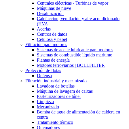
Centrales eléctricas - Turbinas de vapor
Máquinas de nieve
Desalinización
Calefacción, ventilación y aire acondicionado
(HVA
Acerías
Centros de datos
Celulosa y papel
Filtración para motores
Sistemas de aceite lubricante para motores
Sistemas de combustible líquido marítimo
Plantas de energía
Motores ferroviarios | BOLLFILTER
Protección de flotas
Defensa
Filtración industrial y mecanizado
Lavadora de botellas
Máquina de lavagem de caixas
Pasteurizadores de túnel
Limpieza
Mecanizado
Bomba de agua de alimentación de caldera en
centra
Tratamiento térmico
Quemadores