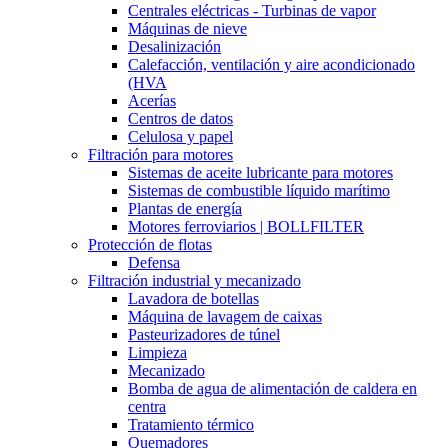
Centrales eléctricas - Turbinas de vapor
Máquinas de nieve
Desalinización
Calefacción, ventilación y aire acondicionado
(HVA
Acerías
Centros de datos
Celulosa y papel
Filtración para motores
Sistemas de aceite lubricante para motores
Sistemas de combustible líquido marítimo
Plantas de energía
Motores ferroviarios | BOLLFILTER
Protección de flotas
Defensa
Filtración industrial y mecanizado
Lavadora de botellas
Máquina de lavagem de caixas
Pasteurizadores de túnel
Limpieza
Mecanizado
Bomba de agua de alimentación de caldera en
centra
Tratamiento térmico
Quemadores