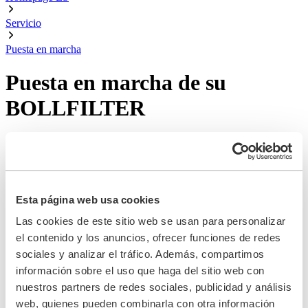
Servicio
Puesta en marcha
Puesta en marcha de su
BOLLFILTER
Asistencia del sistema durante la puesta
en marcha
En el momento de la entrega le entregamos toda la documentación
Esta página web usa cookies
específica del pedido, que le servirá de apoyo durante la instalación
y la puesta en marcha, así como en el funcionamiento de su sistema
Las cookies de este sitio web se usan para personalizar
de filtrado.
el contenido y los anuncios, ofrecer funciones de redes
Le ofrecemos
asistencia continua
durante todo el
ciclo de vida
de
sociales y analizar el tráfico. Además, compartimos
su proyecto.
información sobre el uso que haga del sitio web con
nuestros partners de redes sociales, publicidad y análisis
Puesta en servicio con nuestro manual de
web, quienes pueden combinarla con otra información
instrucciones