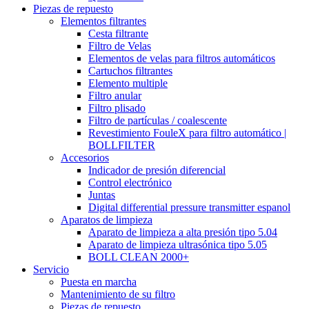
Piezas de repuesto
Elementos filtrantes
Cesta filtrante
Filtro de Velas
Elementos de velas para filtros automáticos
Cartuchos filtrantes
Elemento multiple
Filtro anular
Filtro plisado
Filtro de partículas / coalescente
Revestimiento FouleX para filtro automático |
BOLLFILTER
Accesorios
Indicador de presión diferencial
Control electrónico
Juntas
Digital differential pressure transmitter espanol
Aparatos de limpieza
Aparato de limpieza a alta presión tipo 5.04
Aparato de limpieza ultrasónica tipo 5.05
BOLL CLEAN 2000+
Servicio
Puesta en marcha
Mantenimiento de su filtro
Piezas de repuesto