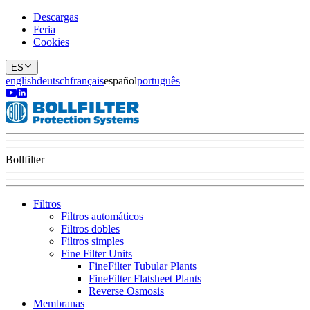
Descargas
Feria
Cookies
ES
english
deutsch
français
español
português
Bollfilter
Filtros
Filtros automáticos
Filtros dobles
Filtros simples
Fine Filter Units
FineFilter Tubular Plants
FineFilter Flatsheet Plants
Reverse Osmosis
Membranas