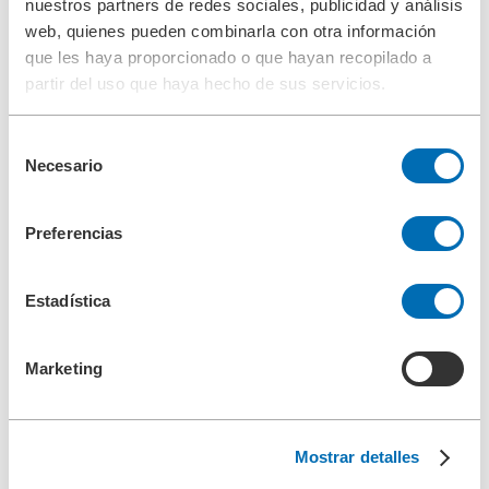
nuestros partners de redes sociales, publicidad y análisis
Piezas de repuesto
web, quienes pueden combinarla con otra información
Elementos filtrantes
Cesta filtrante
que les haya proporcionado o que hayan recopilado a
Filtro de Velas
partir del uso que haya hecho de sus servicios.
Elementos de velas para filtros automáticos
Cartuchos filtrantes
Elemento multiple
Selección
Filtro anular
Necesario
de
Filtro plisado
Filtro de partículas / coalescente
consentimiento
Revestimiento FouleX para filtro automático |
BOLLFILTER
Preferencias
Accesorios
Indicador de presión diferencial
Control electrónico
Estadística
Juntas
Digital differential pressure transmitter espanol
Aparatos de limpieza
Aparato de limpieza a alta presión tipo 5.04
Marketing
Aparato de limpieza ultrasónica tipo 5.05
BOLL CLEAN 2000+
Servicio
Puesta en marcha
Mostrar detalles
Mantenimiento de su filtro
Piezas de repuesto