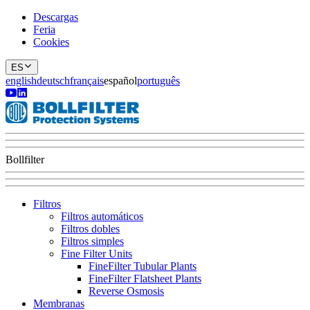
Descargas
Feria
Cookies
ES
english
deutsch
français
español
português
Bollfilter
Filtros
Filtros automáticos
Filtros dobles
Filtros simples
Fine Filter Units
FineFilter Tubular Plants
FineFilter Flatsheet Plants
Reverse Osmosis
Membranas