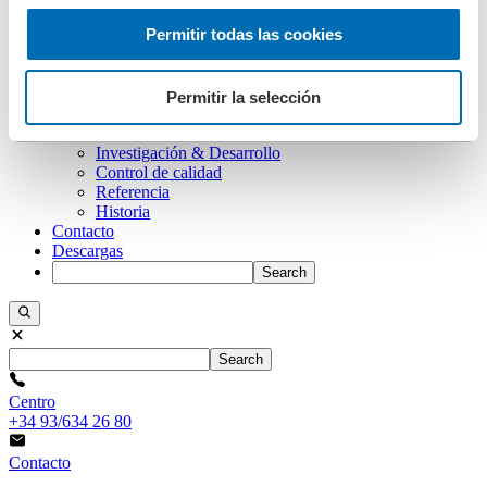
Compañía
Permitir todas las cookies
Filosofía empresarial
Responsabilidad corporativa
Gestión medioambiental
Gestión en prevención de riesgos laborales
Permitir la selección
Fundaciones
Cumplimiento
Investigación & Desarrollo
Control de calidad
Referencia
Historia
Contacto
Descargas
Search
Search
Centro
+34 93/634 26 80
Contacto