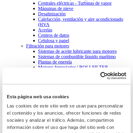
Centrales eléctricas - Turbinas de vapor
Máquinas de nieve
Desalinización
Calefacción, ventilación y aire acondicionado
(HVA
Acerías
Centros de datos
Celulosa y papel
Filtración para motores
Sistemas de aceite lubricante para motores
Sistemas de combustible líquido marítimo
Plantas de energía
Motores ferroviarios | BOLLFILTER
Protección de flotas
Defensa
Filtración industrial y mecanizado
Lavadora de botellas
Máquina de lavagem de caixas
Esta página web usa cookies
Pasteurizadores de túnel
Limpieza
Las cookies de este sitio web se usan para personalizar
Mecanizado
el contenido y los anuncios, ofrecer funciones de redes
Bomba de agua de alimentación de caldera en
sociales y analizar el tráfico. Además, compartimos
centra
Tratamiento térmico
información sobre el uso que haga del sitio web con
Quemadores