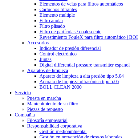
Elementos de velas para filtros automáticos
Cartuchos filtrantes
Elemento multiple
Filtro anular
Filtro plisado
Filtro de partículas / coalescente
Revestimiento FouleX para filtro automático | 
Accesorios
Indicador de presión diferencial
Control electrónico
Juntas
Digital differential pressure transmitter espanol
Aparatos de limpieza
Aparato de limpieza a alta presión tipo 5.04
Aparato de limpieza ultrasónica tipo 5.05
BOLL CLEAN 2000+
Servicio
Puesta en marcha
Mantenimiento de su filtro
Piezas de repuesto
Compañía
Filosofía empresarial
Responsabilidad corporativa
Gestión medioambiental
Gestión en prevención de riesgos laborales