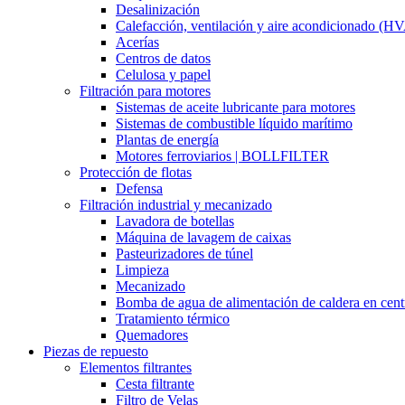
Desalinización
Calefacción, ventilación y aire acondicionado (H
Acerías
Centros de datos
Celulosa y papel
Filtración para motores
Sistemas de aceite lubricante para motores
Sistemas de combustible líquido marítimo
Plantas de energía
Motores ferroviarios | BOLLFILTER
Protección de flotas
Defensa
Filtración industrial y mecanizado
Lavadora de botellas
Máquina de lavagem de caixas
Pasteurizadores de túnel
Limpieza
Mecanizado
Bomba de agua de alimentación de caldera en cent
Tratamiento térmico
Quemadores
Piezas de repuesto
Elementos filtrantes
Cesta filtrante
Filtro de Velas