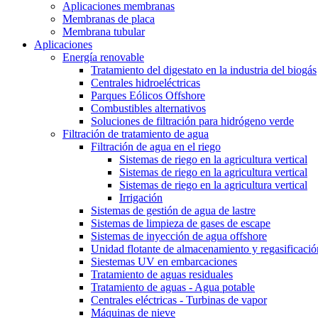
Aplicaciones membranas
Membranas de placa
Membrana tubular
Aplicaciones
Energía renovable
Tratamiento del digestato en la industria del biogás
Centrales hidroeléctricas
Parques Eólicos Offshore
Combustibles alternativos
Soluciones de filtración para hidrógeno verde
Filtración de tratamiento de agua
Filtración de agua en el riego
Sistemas de riego en la agricultura vertical
Sistemas de riego en la agricultura vertical
Sistemas de riego en la agricultura vertical
Irrigación
Sistemas de gestión de agua de lastre
Sistemas de limpieza de gases de escape
Sistemas de inyección de agua offshore
Unidad flotante de almacenamiento y regasificació
Siestemas UV en embarcaciones
Tratamiento de aguas residuales
Tratamiento de aguas - Agua potable
Centrales eléctricas - Turbinas de vapor
Máquinas de nieve