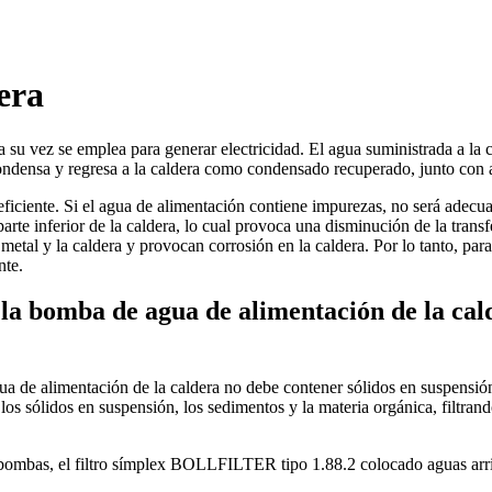
era
ue a su vez se emplea para generar electricidad. El agua suministrada a l
 condensa y regresa a la caldera como condensado recuperado, junto con
ficiente. Si el agua de alimentación contiene impurezas, no será adecuad
rte inferior de la caldera, lo cual provoca una disminución de la transf
etal y la caldera y provocan corrosión en la caldera. Por lo tanto, para
nte.
 bomba de agua de alimentación de la cald
 de alimentación de la caldera no debe contener sólidos en suspensión, s
 los sólidos en suspensión, los sedimentos y la materia orgánica, filtran
bombas, el filtro símplex BOLLFILTER tipo 1.88.2 colocado aguas arrib