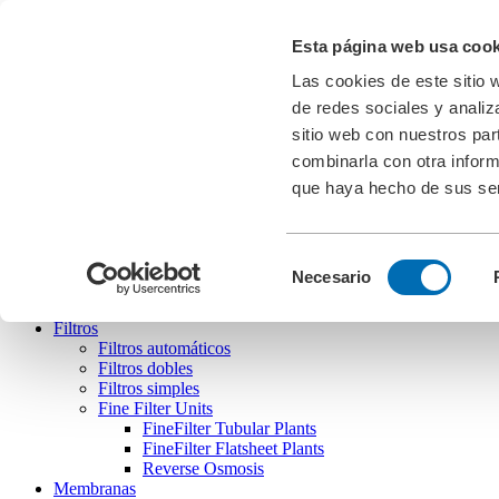
Descargas
Esta página web usa cook
Feria
Cookies
Las cookies de este sitio 
de redes sociales y analiz
ES
english
deutsch
español
português
sitio web con nuestros par
combinarla con otra inform
que haya hecho de sus ser
Bollfilter
Selección
Necesario
de
consentimiento
Filtros
Filtros automáticos
Filtros dobles
Filtros simples
Fine Filter Units
FineFilter Tubular Plants
FineFilter Flatsheet Plants
Reverse Osmosis
Membranas