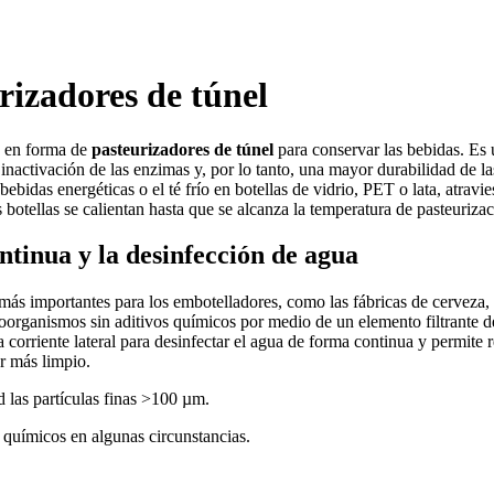
rizadores de túnel
en forma de
pasteurizadores de túnel
para conservar las bebidas. Es 
nactivación de las enzimas y, por lo tanto, una mayor durabilidad de la
bebidas energéticas o el té frío en botellas de vidrio, PET o lata, atrav
as botellas se calientan hasta que se alcanza la temperatura de pasteuriza
tinua y la desinfección de agua
más importantes para los embotelladores, como las fábricas de cerveza, 
roorganismos sin aditivos químicos por medio de un elemento filtrante de
la corriente lateral para desinfectar el agua de forma continua y permite
r más limpio.
ad las partículas finas >100 µm.
n químicos en algunas circunstancias.