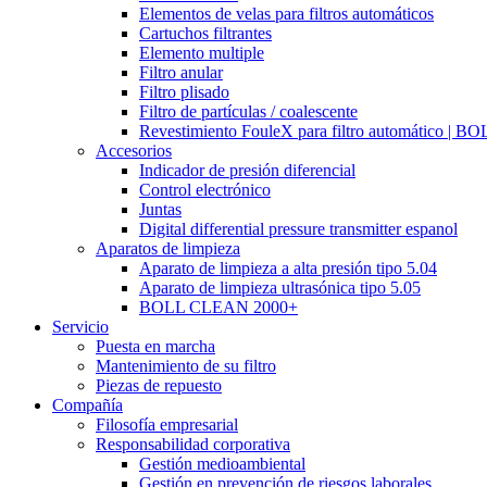
Elementos de velas para filtros automáticos
Cartuchos filtrantes
Elemento multiple
Filtro anular
Filtro plisado
Filtro de partículas / coalescente
Revestimiento FouleX para filtro automático | 
Accesorios
Indicador de presión diferencial
Control electrónico
Juntas
Digital differential pressure transmitter espanol
Aparatos de limpieza
Aparato de limpieza a alta presión tipo 5.04
Aparato de limpieza ultrasónica tipo 5.05
BOLL CLEAN 2000+
Servicio
Puesta en marcha
Mantenimiento de su filtro
Piezas de repuesto
Compañía
Filosofía empresarial
Responsabilidad corporativa
Gestión medioambiental
Gestión en prevención de riesgos laborales