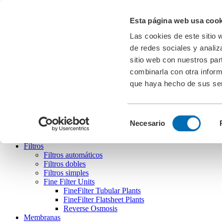
Descargas
Esta página web usa cook
Feria
Cookies
Las cookies de este sitio 
de redes sociales y analiz
ES
english
deutsch
español
português
sitio web con nuestros par
combinarla con otra inform
que haya hecho de sus ser
Bollfilter
Selección
Necesario
de
consentimiento
Filtros
Filtros automáticos
Filtros dobles
Filtros simples
Fine Filter Units
FineFilter Tubular Plants
FineFilter Flatsheet Plants
Reverse Osmosis
Membranas