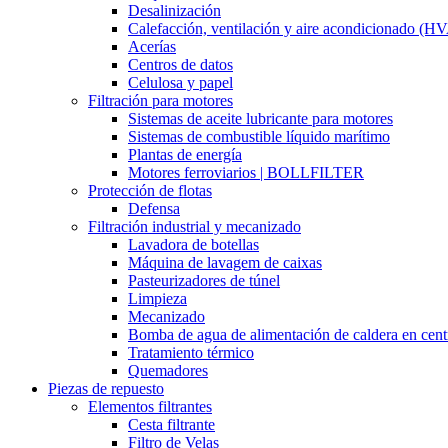
Desalinización
Calefacción, ventilación y aire acondicionado (H
Acerías
Centros de datos
Celulosa y papel
Filtración para motores
Sistemas de aceite lubricante para motores
Sistemas de combustible líquido marítimo
Plantas de energía
Motores ferroviarios | BOLLFILTER
Protección de flotas
Defensa
Filtración industrial y mecanizado
Lavadora de botellas
Máquina de lavagem de caixas
Pasteurizadores de túnel
Limpieza
Mecanizado
Bomba de agua de alimentación de caldera en cent
Tratamiento térmico
Quemadores
Piezas de repuesto
Elementos filtrantes
Cesta filtrante
Filtro de Velas