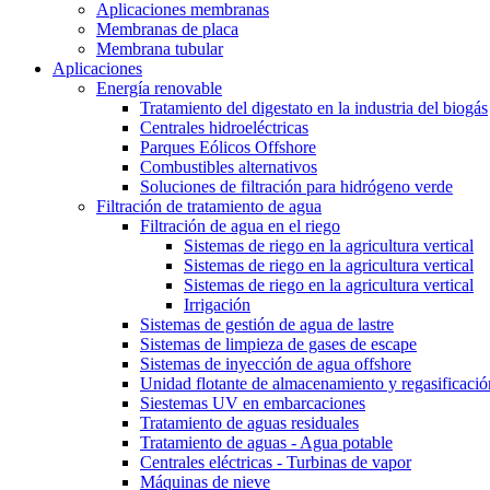
Aplicaciones membranas
Membranas de placa
Membrana tubular
Aplicaciones
Energía renovable
Tratamiento del digestato en la industria del biogás
Centrales hidroeléctricas
Parques Eólicos Offshore
Combustibles alternativos
Soluciones de filtración para hidrógeno verde
Filtración de tratamiento de agua
Filtración de agua en el riego
Sistemas de riego en la agricultura vertical
Sistemas de riego en la agricultura vertical
Sistemas de riego en la agricultura vertical
Irrigación
Sistemas de gestión de agua de lastre
Sistemas de limpieza de gases de escape
Sistemas de inyección de agua offshore
Unidad flotante de almacenamiento y regasificació
Siestemas UV en embarcaciones
Tratamiento de aguas residuales
Tratamiento de aguas - Agua potable
Centrales eléctricas - Turbinas de vapor
Máquinas de nieve