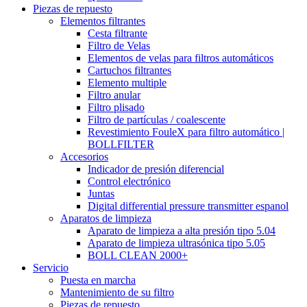
Piezas de repuesto
Elementos filtrantes
Cesta filtrante
Filtro de Velas
Elementos de velas para filtros automáticos
Cartuchos filtrantes
Elemento multiple
Filtro anular
Filtro plisado
Filtro de partículas / coalescente
Revestimiento FouleX para filtro automático |
BOLLFILTER
Accesorios
Indicador de presión diferencial
Control electrónico
Juntas
Digital differential pressure transmitter espanol
Aparatos de limpieza
Aparato de limpieza a alta presión tipo 5.04
Aparato de limpieza ultrasónica tipo 5.05
BOLL CLEAN 2000+
Servicio
Puesta en marcha
Mantenimiento de su filtro
Piezas de repuesto