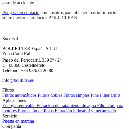
caso de accidente.
Póngase en contacto
con nosotros para obtener más información
sobre nuestros productos BOLL CLEAN.
Sucursal
BOLLFILTER España S.L.U
Zona Cami Ral
a
Paseo del Ferrocarril, 339 3ª - 2
E - 08860 Castelldefels
Teléfono: +34 93/634 26 80
info@bollfilter.es
Filtros
Filtros automáticos
Filtros dobles
Filtros simples
Fine Filter Units
Aplicaciones
Energía renovable
Filtración de tratamiento de agua
Filtración para
motores
Protección de flotas
Filtración industrial y mecanizado
Servicio
Puesta en marcha
Compañía