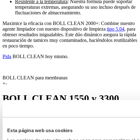
Resistente a la temperatura
: Nuestra fórmula puede soportar
temperaturas extremas, asegurando su uso incluso después de
fluctuaciones de almacenamiento.
Maximice la eficacia con BOLL CLEAN 2000+: Combine nuestro
agente limpiador con nuestro dispositivo de limpieza
tipo 5.04
, para
obtener resultados inigualables. Este dúo dinámico asegura la rápida
restauración de tamices muy contaminados, haciéndolos reutilizables
en poco tiempo.
Pida
BOLL CLEAN hoy mismo.
BOLL CLEAN para membranas
+
-
BOLL CLEAN 1550 y 3300
agentes de limpieza
Los concentrados
BOLL CLEAN 3300
y
BOLL CLEAN 1500
Esta página web usa cookies
son adecuados para la limpieza de las membranas instaladas en
nuestras FineFilterUnits. Ofrecen una solución fiable para la máxima