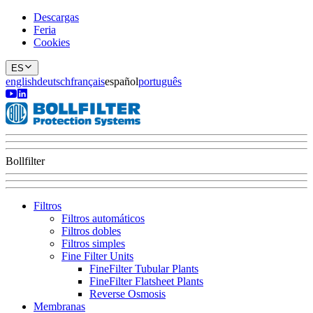
Descargas
Feria
Cookies
ES
english
deutsch
français
español
português
Bollfilter
Filtros
Filtros automáticos
Filtros dobles
Filtros simples
Fine Filter Units
FineFilter Tubular Plants
FineFilter Flatsheet Plants
Reverse Osmosis
Membranas