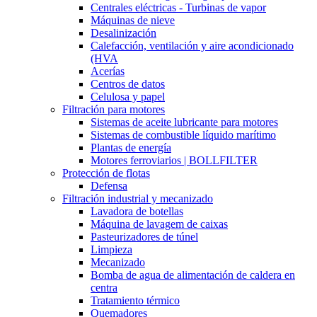
Centrales eléctricas - Turbinas de vapor
Máquinas de nieve
Desalinización
Calefacción, ventilación y aire acondicionado
(HVA
Acerías
Centros de datos
Celulosa y papel
Filtración para motores
Sistemas de aceite lubricante para motores
Sistemas de combustible líquido marítimo
Plantas de energía
Motores ferroviarios | BOLLFILTER
Protección de flotas
Defensa
Filtración industrial y mecanizado
Lavadora de botellas
Máquina de lavagem de caixas
Pasteurizadores de túnel
Limpieza
Mecanizado
Bomba de agua de alimentación de caldera en
centra
Tratamiento térmico
Quemadores