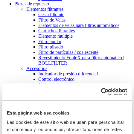
Piezas de repuesto
Elementos filtrantes
Cesta filtrante
Filtro de Velas
Elementos de velas para filtros automáticos
Cartuchos filtrantes
Elemento multiple
Filtro anular
Filtro plisado
Filtro de partículas / coalescente
Revestimiento FouleX para filtro automático |
BOLLFILTER
Accesorios
Indicador de presión diferencial
Control electrónico
Juntas
Digital differential pressure transmitter espanol
Aparatos de limpieza
Aparato de limpieza a alta presión tipo 5.04
Aparato de limpieza ultrasónica tipo 5.05
BOLL CLEAN 2000+
Esta página web usa cookies
Servicio
Las cookies de este sitio web se usan para personalizar
Puesta en marcha
Mantenimiento de su filtro
el contenido y los anuncios, ofrecer funciones de redes
Piezas de repuesto