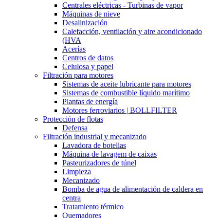
Centrales eléctricas - Turbinas de vapor
Máquinas de nieve
Desalinización
Calefacción, ventilación y aire acondicionado
(HVA
Acerías
Centros de datos
Celulosa y papel
Filtración para motores
Sistemas de aceite lubricante para motores
Sistemas de combustible líquido marítimo
Plantas de energía
Motores ferroviarios | BOLLFILTER
Protección de flotas
Defensa
Filtración industrial y mecanizado
Lavadora de botellas
Máquina de lavagem de caixas
Pasteurizadores de túnel
Limpieza
Mecanizado
Bomba de agua de alimentación de caldera en
centra
Tratamiento térmico
Quemadores