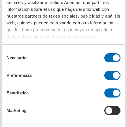
sociales y analizar el tráfico. Además, compartimos
Compañía
información sobre el uso que haga del sitio web con
Filosofía empresarial
Responsabilidad corporativa
nuestros partners de redes sociales, publicidad y análisis
Gestión medioambiental
web, quienes pueden combinarla con otra información
Gestión en prevención de riesgos laborales
que les haya proporcionado o que hayan recopilado a
Fundaciones
Cumplimiento
partir del uso que haya hecho de sus servicios.
Investigación & Desarrollo
Control de calidad
Referencia
Selección
Historia
Necesario
de
Contacto
Descargas
consentimiento
Search
Preferencias
Estadística
Search
Centro
+34 93/634 26 80
Marketing
Contacto
Homepage ES