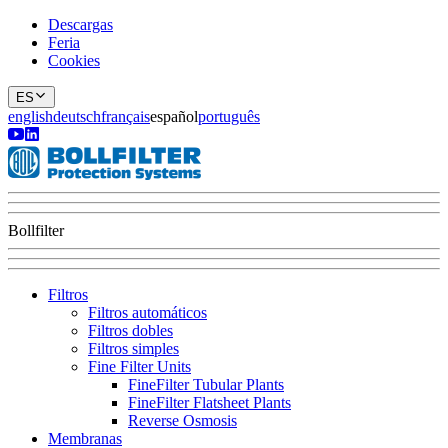
Descargas
Feria
Cookies
ES
english
deutsch
français
español
português
Bollfilter
Filtros
Filtros automáticos
Filtros dobles
Filtros simples
Fine Filter Units
FineFilter Tubular Plants
FineFilter Flatsheet Plants
Reverse Osmosis
Membranas