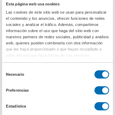
Compañía
Esta página web usa cookies
Filosofía empresarial
Las cookies de este sitio web se usan para personalizar
Responsabilidad corporativa
Gestión medioambiental
el contenido y los anuncios, ofrecer funciones de redes
Gestión en prevención de riesgos laborales
sociales y analizar el tráfico. Además, compartimos
Fundaciones
información sobre el uso que haga del sitio web con
Cumplimiento
Investigación & Desarrollo
nuestros partners de redes sociales, publicidad y análisis
Control de calidad
web, quienes pueden combinarla con otra información
Referencia
que les haya proporcionado o que hayan recopilado a
Historia
Contacto
partir del uso que haya hecho de sus servicios.
Descargas
Search
Selección
Necesario
de
consentimiento
Search
Preferencias
Centro
+34 93/634 26 80
Estadística
Contacto
Homepage ES