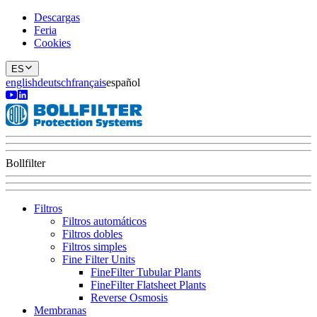
Descargas
Feria
Cookies
ES
english
deutsch
français
español
Bollfilter
Filtros
Filtros automáticos
Filtros dobles
Filtros simples
Fine Filter Units
FineFilter Tubular Plants
FineFilter Flatsheet Plants
Reverse Osmosis
Membranas