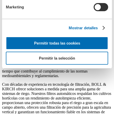
Marketing
Aplicaciones
Filtración de tratamiento de agua
Mostrar detalles
Filtración de agua en el riego
Filtración del agua en el riego
Permitir todas las cookies
En los sistemas de riego, la filtración del agua ayuda a proteger los
equipos, mejorar la salud de las plantas, mantener una distribución
Permitir la selección
uniforme del agua y reducir los costes de mantenimiento. Es un
componente clave para garantizar un riego eficiente y eficaz, al
tiempo que contribuye al cumplimiento de las normas
medioambientales y reglamentarias.
Con décadas de experiencia en tecnología de filtración, BOLL &
KIRCH ofrece soluciones a medida para una amplia gama de
sistemas de riego. Nuestros filtros automáticos respaldan los cultivos
hortícolas con un rendimiento de autolimpieza eficiente,
proporcionan una protección robusta para el riego a gran escala en
campo abierto, ofrecen una filtración de precisión para la agricultura
vertical y garantizan un funcionamiento fiable en los sistemas de