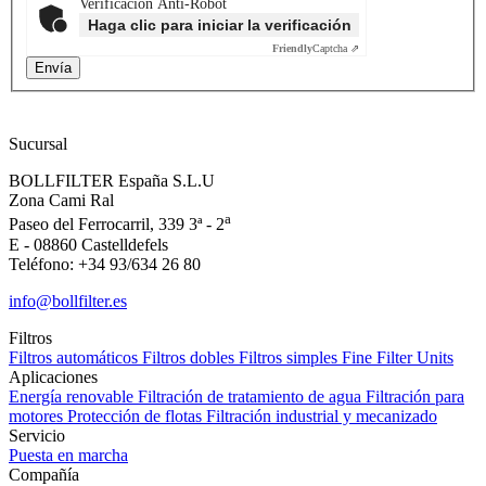
Verificación Anti-Robot
Haga clic para iniciar la verificación
Friendly
Captcha ⇗
Sucursal
BOLLFILTER España S.L.U
Zona Cami Ral
a
Paseo del Ferrocarril, 339 3ª - 2
E - 08860 Castelldefels
Teléfono: +34 93/634 26 80
info@bollfilter.es
Filtros
Filtros automáticos
Filtros dobles
Filtros simples
Fine Filter Units
Aplicaciones
Energía renovable
Filtración de tratamiento de agua
Filtración para
motores
Protección de flotas
Filtración industrial y mecanizado
Servicio
Puesta en marcha
Compañía