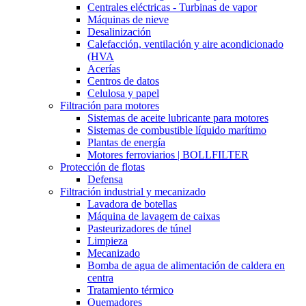
Centrales eléctricas - Turbinas de vapor
Máquinas de nieve
Desalinización
Calefacción, ventilación y aire acondicionado
(HVA
Acerías
Centros de datos
Celulosa y papel
Filtración para motores
Sistemas de aceite lubricante para motores
Sistemas de combustible líquido marítimo
Plantas de energía
Motores ferroviarios | BOLLFILTER
Protección de flotas
Defensa
Filtración industrial y mecanizado
Lavadora de botellas
Máquina de lavagem de caixas
Pasteurizadores de túnel
Limpieza
Mecanizado
Bomba de agua de alimentación de caldera en
centra
Tratamiento térmico
Quemadores