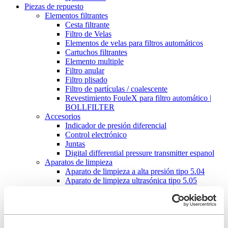
Piezas de repuesto
Elementos filtrantes
Cesta filtrante
Filtro de Velas
Elementos de velas para filtros automáticos
Cartuchos filtrantes
Elemento multiple
Filtro anular
Filtro plisado
Filtro de partículas / coalescente
Revestimiento FouleX para filtro automático |
BOLLFILTER
Accesorios
Indicador de presión diferencial
Control electrónico
Juntas
Digital differential pressure transmitter espanol
Aparatos de limpieza
Aparato de limpieza a alta presión tipo 5.04
Aparato de limpieza ultrasónica tipo 5.05
BOLL CLEAN 2000+
Servicio
Puesta en marcha
Mantenimiento de su filtro
Piezas de repuesto