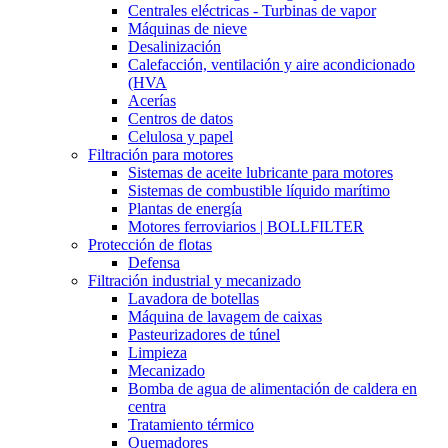
Centrales eléctricas - Turbinas de vapor
Máquinas de nieve
Desalinización
Calefacción, ventilación y aire acondicionado
(HVA
Acerías
Centros de datos
Celulosa y papel
Filtración para motores
Sistemas de aceite lubricante para motores
Sistemas de combustible líquido marítimo
Plantas de energía
Motores ferroviarios | BOLLFILTER
Protección de flotas
Defensa
Filtración industrial y mecanizado
Lavadora de botellas
Máquina de lavagem de caixas
Pasteurizadores de túnel
Limpieza
Mecanizado
Bomba de agua de alimentación de caldera en
centra
Tratamiento térmico
Quemadores