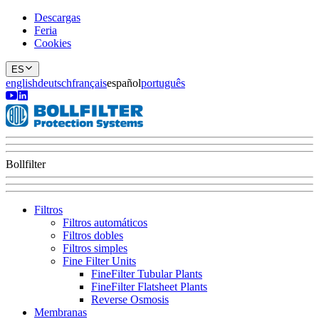
Descargas
Feria
Cookies
ES
english
deutsch
français
español
português
Bollfilter
Filtros
Filtros automáticos
Filtros dobles
Filtros simples
Fine Filter Units
FineFilter Tubular Plants
FineFilter Flatsheet Plants
Reverse Osmosis
Membranas