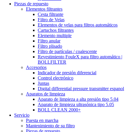
Piezas de repuesto
Elementos filtrantes
Cesta filtrante
Filtro de Velas
Elementos de velas para filtros automáticos
Cartuchos filtrantes
Elemento multiple
Filtro anular
Filtro plisado
Filtro de partículas / coalescente
Revestimiento FouleX para filtro automático |
BOLLFILTER
Accesorios
Indicador de presión diferencial
Control electrónico
Juntas
Digital differential pressure transmitter espanol
Aparatos de limpieza
Aparato de limpieza a alta presión tipo 5.04
Aparato de limpieza ultrasónica tipo 5.05
BOLL CLEAN 2000+
Servicio
Puesta en marcha
Mantenimiento de su filtro
Piezas de repuesto