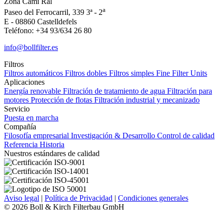
Zona Cami Ral
a
Paseo del Ferrocarril, 339 3ª - 2
E - 08860 Castelldefels
Teléfono: +34 93/634 26 80
info@bollfilter.es
Filtros
Filtros automáticos
Filtros dobles
Filtros simples
Fine Filter Units
Aplicaciones
Energía renovable
Filtración de tratamiento de agua
Filtración para
motores
Protección de flotas
Filtración industrial y mecanizado
Servicio
Puesta en marcha
Compañía
Filosofía empresarial
Investigación & Desarrollo
Control de calidad
Referencia
Historia
Nuestros estándares de calidad
Aviso legal
|
Política de Privacidad
|
Condiciones generales
© 2026 Boll & Kirch Filterbau GmbH