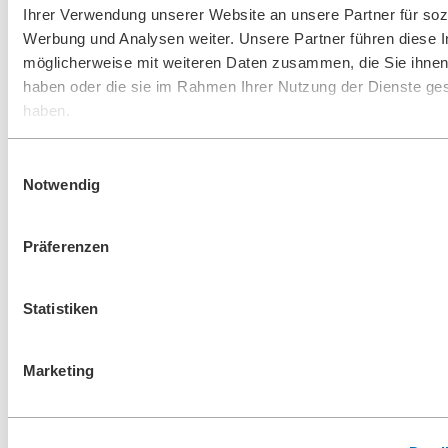
Ihrer Verwendung unserer Website an unsere Partner für soz
maximale Membranreinheit und unterstützen eine dauerhaft hohe
Anlagenleistung.
Werbung und Analysen weiter. Unsere Partner führen diese 
möglicherweise mit weiteren Daten zusammen, die Sie ihnen 
Die wichtigsten Vorteile:
haben oder die sie im Rahmen Ihrer Nutzung der Dienste g
haben.
Hochkonzentrierte Lösung
Wirksam gegen anorganische Ablagerungen
Kurze Reinigungsdauern
Einwilligungsauswahl
Zuverlässige Verfügbarkeit weltweit
Geeignet für BOLL-Keramikmembranen
Notwendig
Welcher Reiniger für Sie der richtige ist, hängt von den
Präferenzen
Ablagerungen ab, die Sie entfernen wollen. Der
BOLL CLEAN
1500 entfernt zuverlässig anorganische Ablagerungen, während der
BOLL CLEAN 3300 die organischen Ablagerungen aus Ihren
Filtern entfernt.
Statistiken
Weitere Unterschiede
finden Sie in den folgenden Tabellen:
Marketing
BOLL CLEAN 1550
BOLL CLEAN 1550 ist ein hochwirksames, wasserbasiertes,
saures
Reinigungskonzentrat. Es entfernt zuverlässig
anorganische