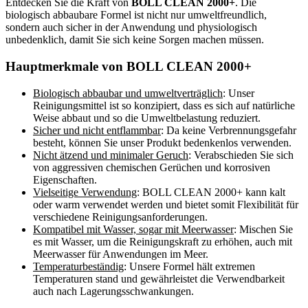
Entdecken Sie die Kraft von
BOLL CLEAN 2000+
. Die
biologisch abbaubare Formel ist nicht nur umweltfreundlich,
sondern auch sicher in der Anwendung und physiologisch
unbedenklich, damit Sie sich keine Sorgen machen müssen.
Hauptmerkmale von BOLL CLEAN 2000+
Biologisch abbaubar und umweltverträglich
: Unser
Reinigungsmittel ist so konzipiert, dass es sich auf natürliche
Weise abbaut und so die Umweltbelastung reduziert.
Sicher und nicht entflammbar
: Da keine Verbrennungsgefahr
besteht, können Sie unser Produkt bedenkenlos verwenden.
Nicht ätzend und minimaler Geruch
: Verabschieden Sie sich
von aggressiven chemischen Gerüchen und korrosiven
Eigenschaften.
Vielseitige Verwendung
: BOLL CLEAN 2000+ kann kalt
oder warm verwendet werden und bietet somit Flexibilität für
verschiedene Reinigungsanforderungen.
Kompatibel mit Wasser, sogar mit Meerwasser
: Mischen Sie
es mit Wasser, um die Reinigungskraft zu erhöhen, auch mit
Meerwasser für Anwendungen im Meer.
Temperaturbeständig
: Unsere Formel hält extremen
Temperaturen stand und gewährleistet die Verwendbarkeit
auch nach Lagerungsschwankungen.