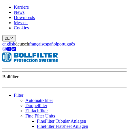
Karriere
News
Downloads
Messen
Cookies
DE
english
deutsch
français
español
português
Bollfilter
Filter
Automatikfilter
Doppelfilter
Einfachfilter
Fine Filter Units
FineFilter Tubular Anlagen
FineFilter Flatsheet Anlagen