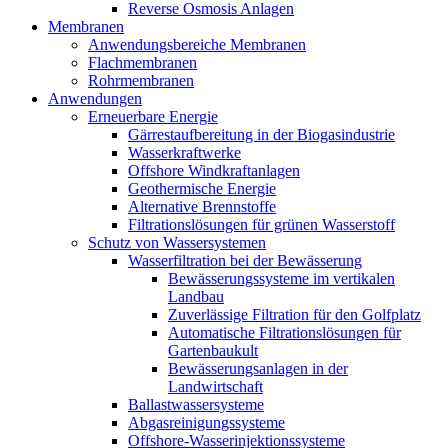
Reverse Osmosis Anlagen
Membranen
Anwendungsbereiche Membranen
Flachmembranen
Rohrmembranen
Anwendungen
Erneuerbare Energie
Gärrestaufbereitung in der Biogasindustrie
Wasserkraftwerke
Offshore Windkraftanlagen
Geothermische Energie
Alternative Brennstoffe
Filtrationslösungen für grünen Wasserstoff
Schutz von Wassersystemen
Wasserfiltration bei der Bewässerung
Bewässerungssysteme im vertikalen
Landbau
Zuverlässige Filtration für den Golfplatz
Automatische Filtrationslösungen für
Gartenbaukult
Bewässerungsanlagen in der
Landwirtschaft
Ballastwassersysteme
Abgasreinigungssysteme
Offshore-Wasserinjektionssysteme