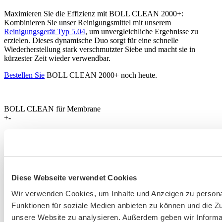
Maximieren Sie die Effizienz mit BOLL CLEAN 2000+:
Kombinieren Sie unser Reinigungsmittel mit unserem
Reinigungsgerät Typ 5.04
, um unvergleichliche Ergebnisse zu
erzielen. Dieses dynamische Duo sorgt für eine schnelle
Wiederherstellung stark verschmutzter Siebe und macht sie in
kürzester Zeit wieder verwendbar.
Bestellen Sie
BOLL CLEAN 2000+ noch heute.
BOLL CLEAN für Membrane
+
-
BOLL CLEAN
Reinigungsmittel 1550 und
3300
Diese Webseite verwendet Cookies
Wir verwenden Cookies, um Inhalte und Anzeigen zu persona
Die Konzentrate
BOLL CLEAN 3300
und
BOLL CLEAN 1500
Funktionen für soziale Medien anbieten zu können und die Zug
eignen sich zur Reinigung der in unseren FineFilterUnits
unsere Website zu analysieren. Außerdem geben wir Informa
installierten Membranen. Sie bieten eine zuverlässige Lösung für