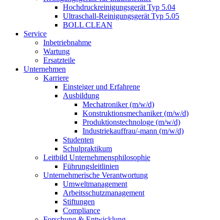
Hochdruckreinigungsgerät Typ 5.04
Ultraschall-Reinigungsgerät Typ 5.05
BOLL CLEAN
Service
Inbetriebnahme
Wartung
Ersatzteile
Unternehmen
Karriere
Einsteiger und Erfahrene
Ausbildung
Mechatroniker (m/w/d)
Konstruktionsmechaniker (m/w/d)
Produktionstechnologe (m/w/d)
Industriekauffrau/-mann (m/w/d)
Studenten
Schulpraktikum
Leitbild Unternehmensphilosophie
Führungsleitlinien
Unternehmerische Verantwortung
Umweltmanagement
Arbeitsschutzmanagement
Stiftungen
Compliance
Forschung & Entwicklung