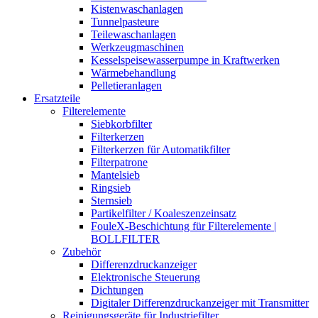
Kistenwaschanlagen
Tunnelpasteure
Teilewaschanlagen
Werkzeugmaschinen
Kesselspeisewasserpumpe in Kraftwerken
Wärmebehandlung
Pelletieranlagen
Ersatzteile
Filterelemente
Siebkorbfilter
Filterkerzen
Filterkerzen für Automatikfilter
Filterpatrone
Mantelsieb
Ringsieb
Sternsieb
Partikelfilter / Koaleszenzeinsatz
FouleX-Beschichtung für Filterelemente |
BOLLFILTER
Zubehör
Differenzdruckanzeiger
Elektronische Steuerung
Dichtungen
Digitaler Differenzdruckanzeiger mit Transmitter
Reinigungsgeräte für Industriefilter