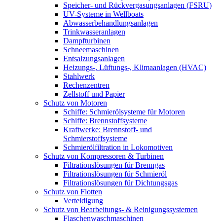
Speicher- und Rückvergasungsanlagen (FSRU)
UV-Systeme in Wellboats
Abwasserbehandlungsanlagen
Trinkwasseranlagen
Dampfturbinen
Schneemaschinen
Entsalzungsanlagen
Heizungs-, Lüftungs-, Klimaanlagen (HVAC)
Stahlwerk
Rechenzentren
Zellstoff und Papier
Schutz von Motoren
Schiffe: Schmierölsysteme für Motoren
Schiffe: Brennstoffsysteme
Kraftwerke: Brennstoff- und
Schmierstoffsysteme
Schmierölfiltration in Lokomotiven
Schutz von Kompressoren & Turbinen
Filtrationslösungen für Brenngas
Filtrationslösungen für Schmieröl
Filtrationslösungen für Dichtungsgas
Schutz von Flotten
Verteidigung
Schutz von Bearbeitungs- & Reinigungssystemen
Flaschenwaschmaschinen