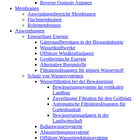
Reverse Osmosis Anlagen
Membranen
Anwendungsbereiche Membranen
Flachmembranen
Rohrmembranen
Anwendungen
Erneuerbare Energie
Gärrestaufbereitung in der Biogasindustrie
Wasserkraftwerke
Offshore Windkraftanlagen
Geothermische Energie
Alternative Brennstoffe
Filtrationslösungen für grünen Wasserstoff
Schutz von Wassersystemen
Wasserfiltration bei der Bewässerung
Bewässerungssysteme im vertikalen
Landbau
Zuverlässige Filtration für den Golfplatz
Automatische Filtrationslösungen für
Gartenbaukult
Bewässerungsanlagen in der
Landwirtschaft
Ballastwassersysteme
Abgasreinigungssysteme
Offshore-Wasserinjektionssysteme