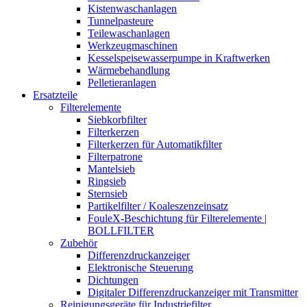
Kistenwaschanlagen
Tunnelpasteure
Teilewaschanlagen
Werkzeugmaschinen
Kesselspeisewasserpumpe in Kraftwerken
Wärmebehandlung
Pelletieranlagen
Ersatzteile
Filterelemente
Siebkorbfilter
Filterkerzen
Filterkerzen für Automatikfilter
Filterpatrone
Mantelsieb
Ringsieb
Sternsieb
Partikelfilter / Koaleszenzeinsatz
FouleX-Beschichtung für Filterelemente |
BOLLFILTER
Zubehör
Differenzdruckanzeiger
Elektronische Steuerung
Dichtungen
Digitaler Differenzdruckanzeiger mit Transmitter
Reinigungsgeräte für Industriefilter