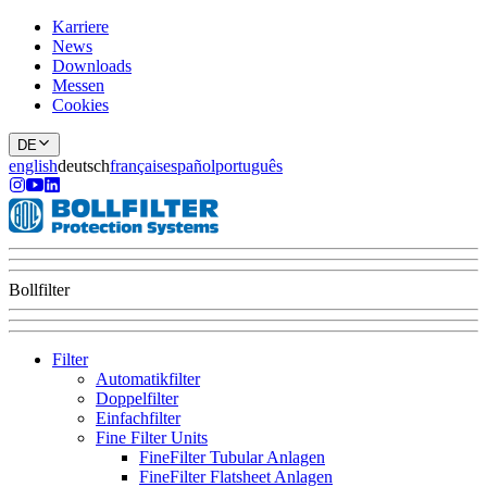
Karriere
News
Downloads
Messen
Cookies
DE
english
deutsch
français
español
português
Bollfilter
Filter
Automatikfilter
Doppelfilter
Einfachfilter
Fine Filter Units
FineFilter Tubular Anlagen
FineFilter Flatsheet Anlagen