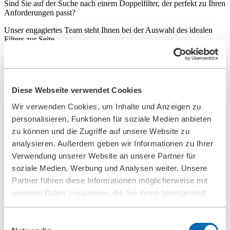
Sind Sie auf der Suche nach einem Doppelfilter, der perfekt zu Ihren
Anforderungen passt?
Unser engagiertes Team steht Ihnen bei der Auswahl des idealen
Filters zur Seite.
KONTAKTIEREN SIE UNS JETZT!
Diese Webseite verwendet Cookies
BOLLFILTER Duplex Typ BFD-P HD M
Wir verwenden Cookies, um Inhalte und Anzeigen zu
Partikelgasfilter für Heavy Duty
personalisieren, Funktionen für soziale Medien anbieten
zu können und die Zugriffe auf unsere Website zu
Doppelfilterlösung für die Gasfiltration
analysieren. Außerdem geben wir Informationen zu Ihrer
Der BOLLFILTER Duplex Typ BFD-P HD M ist ein
Verwendung unserer Website an unsere Partner für
herausragender…
soziale Medien, Werbung und Analysen weiter. Unsere
Partner führen diese Informationen möglicherweise mit
weiteren Daten zusammen, die Sie ihnen bereitgestellt
BOLLFILTER Duplex Typ BFD-C HD M
haben oder die sie im Rahmen Ihrer Nutzung der Dienste
Koaleszenzgasfilter für Heavy Duty
gesammelt haben.
Einwilligungsauswahl