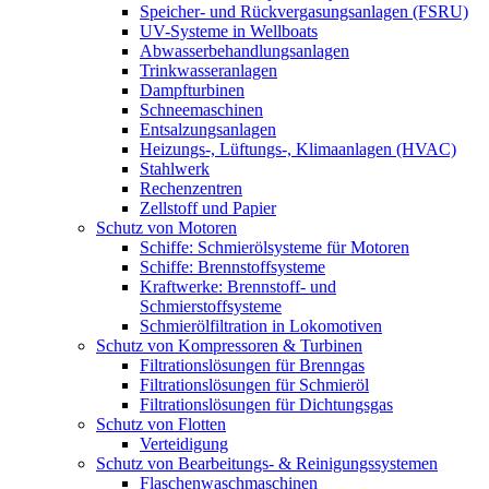
Speicher- und Rückvergasungsanlagen (FSRU)
UV-Systeme in Wellboats
Abwasserbehandlungsanlagen
Trinkwasseranlagen
Dampfturbinen
Schneemaschinen
Entsalzungsanlagen
Heizungs-, Lüftungs-, Klimaanlagen (HVAC)
Stahlwerk
Rechenzentren
Zellstoff und Papier
Schutz von Motoren
Schiffe: Schmierölsysteme für Motoren
Schiffe: Brennstoffsysteme
Kraftwerke: Brennstoff- und
Schmierstoffsysteme
Schmierölfiltration in Lokomotiven
Schutz von Kompressoren & Turbinen
Filtrationslösungen für Brenngas
Filtrationslösungen für Schmieröl
Filtrationslösungen für Dichtungsgas
Schutz von Flotten
Verteidigung
Schutz von Bearbeitungs- & Reinigungssystemen
Flaschenwaschmaschinen