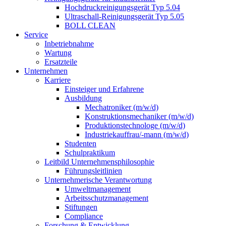
Hochdruckreinigungsgerät Typ 5.04
Ultraschall-Reinigungsgerät Typ 5.05
BOLL CLEAN
Service
Inbetriebnahme
Wartung
Ersatzteile
Unternehmen
Karriere
Einsteiger und Erfahrene
Ausbildung
Mechatroniker (m/w/d)
Konstruktionsmechaniker (m/w/d)
Produktionstechnologe (m/w/d)
Industriekauffrau/-mann (m/w/d)
Studenten
Schulpraktikum
Leitbild Unternehmensphilosophie
Führungsleitlinien
Unternehmerische Verantwortung
Umweltmanagement
Arbeitsschutzmanagement
Stiftungen
Compliance
Forschung & Entwicklung