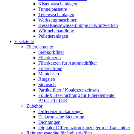
Kistenwaschanlagen
Tunnelpasteure
Teilewaschanlagen
Werkzeugmaschinen
Kesselspeisewasserpumpe in Kraftwerken
Wärmebehandlung
Pelletieranlagen
Ersatzteile
Filterelemente
Siebkorbfilter
Filterkerzen
Filterkerzen für Automatikfilter
Filterpatrone
Mantelsieb
Ringsieb
Sternsieb
Partikelfilter / Koaleszenzeinsatz
FouleX-Beschichtung für Filterelemente |
BOLLFILTER
Zubehör
Differenzdruckanzeiger
Elektronische Steuerung
Dichtungen
Digitaler Differenzdruckanzeiger mit Transmitter
Reinigungsgeräte für Industriefilter