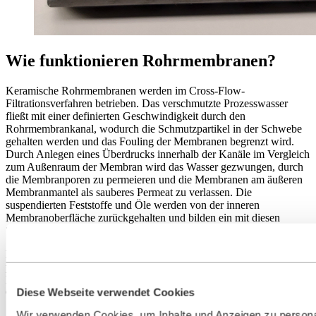
Wie funktionieren Rohrmembranen?
Keramische Rohrmembranen werden im Cross-Flow-
Filtrationsverfahren betrieben. Das verschmutzte Prozesswasser
fließt mit einer definierten Geschwindigkeit durch den
Rohrmembrankanal, wodurch die Schmutzpartikel in der Schwebe
gehalten werden und das Fouling der Membranen begrenzt wird.
Durch Anlegen eines Überdrucks innerhalb der Kanäle im Vergleich
zum Außenraum der Membran wird das Wasser gezwungen, durch
die Membranporen zu permeieren und die Membranen am äußeren
Membranmantel als sauberes Permeat zu verlassen. Die
suspendierten Feststoffe und Öle werden von der inneren
Membranoberfläche zurückgehalten und bilden ein mit diesen
Stoffen angereichertes Konzentrat.
Die Filtration mit Rohrmembranen ist eine hocheffiziente und
platzsparende Lösung im Vergleich zu herkömmlichen
Klärfiltersystemen und erzeugt ein Permeat mit unübertroffener
Diese Webseite verwendet Cookies
Qualität.
Wir verwenden Cookies, um Inhalte und Anzeigen zu persona