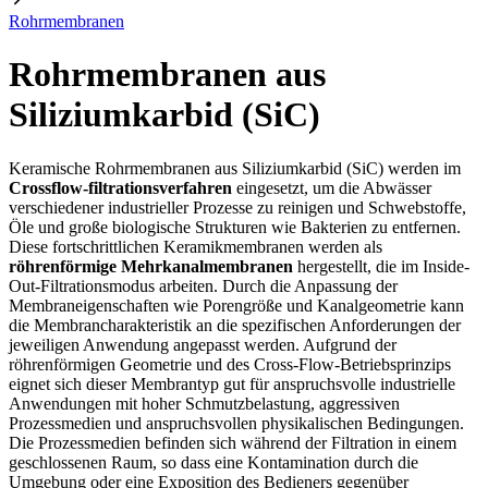
Rohrmembranen
Rohrmembranen aus
Siliziumkarbid (SiC)
Keramische Rohrmembranen aus Siliziumkarbid (SiC) werden im
Crossflow-filtrationsverfahren
eingesetzt, um die Abwässer
verschiedener industrieller Prozesse zu reinigen und Schwebstoffe,
Öle und große biologische Strukturen wie Bakterien zu entfernen.
Diese fortschrittlichen Keramikmembranen werden als
röhrenförmige Mehrkanalmembranen
hergestellt, die im Inside-
Out-Filtrationsmodus arbeiten. Durch die Anpassung der
Membraneigenschaften wie Porengröße und Kanalgeometrie kann
die Membrancharakteristik an die spezifischen Anforderungen der
jeweiligen Anwendung angepasst werden. Aufgrund der
röhrenförmigen Geometrie und des Cross-Flow-Betriebsprinzips
eignet sich dieser Membrantyp gut für anspruchsvolle industrielle
Anwendungen mit hoher Schmutzbelastung, aggressiven
Prozessmedien und anspruchsvollen physikalischen Bedingungen.
Die Prozessmedien befinden sich während der Filtration in einem
geschlossenen Raum, so dass eine Kontamination durch die
Umgebung oder eine Exposition des Bedieners gegenüber