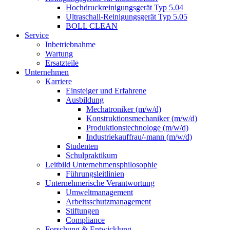
Hochdruckreinigungsgerät Typ 5.04
Ultraschall-Reinigungsgerät Typ 5.05
BOLL CLEAN
Service
Inbetriebnahme
Wartung
Ersatzteile
Unternehmen
Karriere
Einsteiger und Erfahrene
Ausbildung
Mechatroniker (m/w/d)
Konstruktionsmechaniker (m/w/d)
Produktionstechnologe (m/w/d)
Industriekauffrau/-mann (m/w/d)
Studenten
Schulpraktikum
Leitbild Unternehmensphilosophie
Führungsleitlinien
Unternehmerische Verantwortung
Umweltmanagement
Arbeitsschutzmanagement
Stiftungen
Compliance
Forschung & Entwicklung