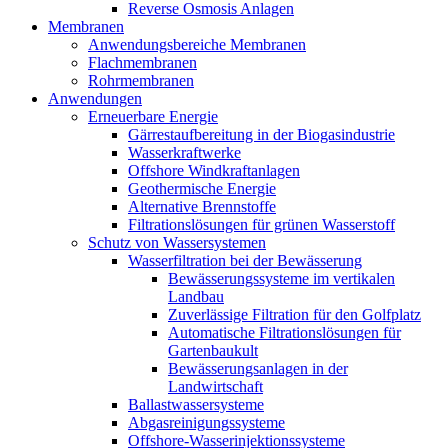
Reverse Osmosis Anlagen
Membranen
Anwendungsbereiche Membranen
Flachmembranen
Rohrmembranen
Anwendungen
Erneuerbare Energie
Gärrestaufbereitung in der Biogasindustrie
Wasserkraftwerke
Offshore Windkraftanlagen
Geothermische Energie
Alternative Brennstoffe
Filtrationslösungen für grünen Wasserstoff
Schutz von Wassersystemen
Wasserfiltration bei der Bewässerung
Bewässerungssysteme im vertikalen
Landbau
Zuverlässige Filtration für den Golfplatz
Automatische Filtrationslösungen für
Gartenbaukult
Bewässerungsanlagen in der
Landwirtschaft
Ballastwassersysteme
Abgasreinigungssysteme
Offshore-Wasserinjektionssysteme