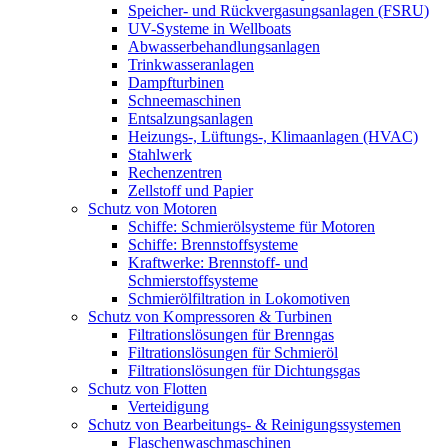
Speicher- und Rückvergasungsanlagen (FSRU)
UV-Systeme in Wellboats
Abwasserbehandlungsanlagen
Trinkwasseranlagen
Dampfturbinen
Schneemaschinen
Entsalzungsanlagen
Heizungs-, Lüftungs-, Klimaanlagen (HVAC)
Stahlwerk
Rechenzentren
Zellstoff und Papier
Schutz von Motoren
Schiffe: Schmierölsysteme für Motoren
Schiffe: Brennstoffsysteme
Kraftwerke: Brennstoff- und
Schmierstoffsysteme
Schmierölfiltration in Lokomotiven
Schutz von Kompressoren & Turbinen
Filtrationslösungen für Brenngas
Filtrationslösungen für Schmieröl
Filtrationslösungen für Dichtungsgas
Schutz von Flotten
Verteidigung
Schutz von Bearbeitungs- & Reinigungssystemen
Flaschenwaschmaschinen