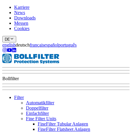
Karriere
News
Downloads
Messen
Cookies
DE
english
deutsch
français
español
português
Bollfilter
Filter
Automatikfilter
Doppelfilter
Einfachfilter
Fine Filter Units
FineFilter Tubular Anlagen
FineFilter Flatsheet Anlagen