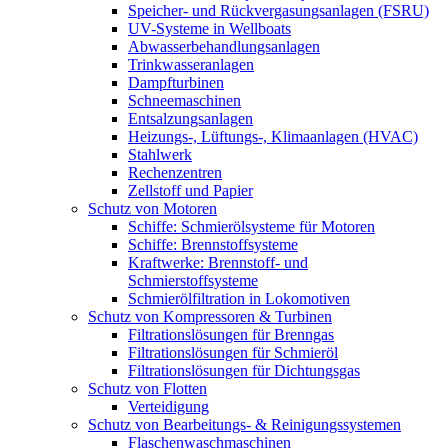
Speicher- und Rückvergasungsanlagen (FSRU)
UV-Systeme in Wellboats
Abwasserbehandlungsanlagen
Trinkwasseranlagen
Dampfturbinen
Schneemaschinen
Entsalzungsanlagen
Heizungs-, Lüftungs-, Klimaanlagen (HVAC)
Stahlwerk
Rechenzentren
Zellstoff und Papier
Schutz von Motoren
Schiffe: Schmierölsysteme für Motoren
Schiffe: Brennstoffsysteme
Kraftwerke: Brennstoff- und
Schmierstoffsysteme
Schmierölfiltration in Lokomotiven
Schutz von Kompressoren & Turbinen
Filtrationslösungen für Brenngas
Filtrationslösungen für Schmieröl
Filtrationslösungen für Dichtungsgas
Schutz von Flotten
Verteidigung
Schutz von Bearbeitungs- & Reinigungssystemen
Flaschenwaschmaschinen