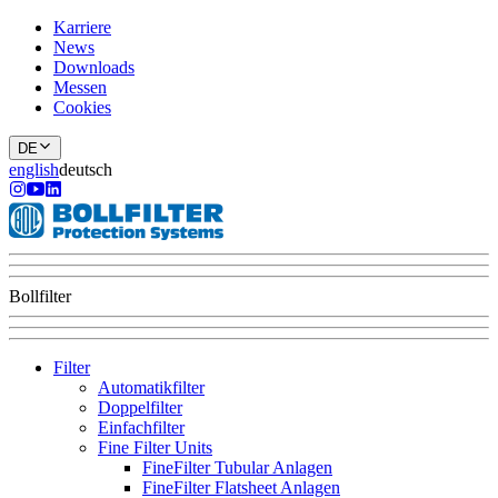
Karriere
News
Downloads
Messen
Cookies
DE
english
deutsch
Bollfilter
Filter
Automatikfilter
Doppelfilter
Einfachfilter
Fine Filter Units
FineFilter Tubular Anlagen
FineFilter Flatsheet Anlagen