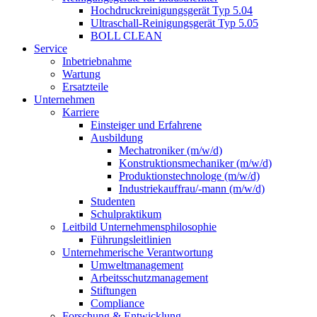
Hochdruckreinigungsgerät Typ 5.04
Ultraschall-Reinigungsgerät Typ 5.05
BOLL CLEAN
Service
Inbetriebnahme
Wartung
Ersatzteile
Unternehmen
Karriere
Einsteiger und Erfahrene
Ausbildung
Mechatroniker (m/w/d)
Konstruktionsmechaniker (m/w/d)
Produktionstechnologe (m/w/d)
Industriekauffrau/-mann (m/w/d)
Studenten
Schulpraktikum
Leitbild Unternehmensphilosophie
Führungsleitlinien
Unternehmerische Verantwortung
Umweltmanagement
Arbeitsschutzmanagement
Stiftungen
Compliance
Forschung & Entwicklung