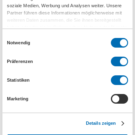
soziale Medien, Werbung und Analysen weiter. Unsere
35 Stunden pro Woche
Partner führen diese Informationen möglicherweise mit
weiteren Daten zusammen, die Sie ihnen bereitgestellt
haben oder die sie im Rahmen Ihrer Nutzung der Dienste
34 Tage Urlaub um Jahr
gesammelt haben.
Einwilligungsauswahl
Notwendig
Attraktives Gehalt
Präferenzen
Fahrgeld zur Berufsschule
Statistiken
Marketing
Mitarbeiterrabatte
Rahmenbedingungen
+
-
Details zeigen
3 Jahre Ausbildungszeit