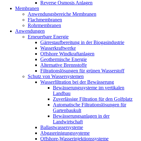
Reverse Osmosis Anlagen
Membranen
Anwendungsbereiche Membranen
Flachmembranen
Rohrmembranen
Anwendungen
Erneuerbare Energie
Gärrestaufbereitung in der Biogasindustrie
Wasserkraftwerke
Offshore Windkraftanlagen
Geothermische Energie
Alternative Brennstoffe
Filtrationslösungen für grünen Wasserstoff
Schutz von Wassersystemen
Wasserfiltration bei der Bewässerung
Bewässerungssysteme im vertikalen
Landbau
Zuverlässige Filtration für den Golfplatz
Automatische Filtrationslösungen für
Gartenbaukult
Bewässerungsanlagen in der
Landwirtschaft
Ballastwassersysteme
Abgasreinigungssysteme
Offshore-Wasserinjektionssysteme