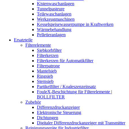
Kistenwaschanlagen
Tunnelpasteure
Teilewaschanlagen
Werkzeugmaschinen
Kesselspeisewasserpumpe in Kraftwerken
Wärmebehandlung
Pelletieranlagen
Ersatzteile
Filterelemente
Siebkorbfilter
Filterkerzen
Filterkerzen für Automatikfilter
Filterpatrone
Mantelsieb
Ringsieb
Sternsieb
Partikelfilter / Koaleszenzeinsatz
FouleX-Beschichtung für Filterelemente |
BOLLFILTER
Zubehör
Differenzdruckanzeiger
Elektronische Steuerung
Dichtungen
Digitaler Differenzdruckanzeiger mit Transmitter
Reinigungsgeräte für Industriefilter