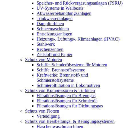
Speicher- und Rückvergasungsanlagen (FSRU)
UV-Systeme in Wellboats
Abwasserbehandlungsanlagen
Trinkwasseranlagen
Dampfturbinen
Schneemaschinen
Entsalzungsanlagen
Heizungs-, Lüftungs-, Klimaanlagen (HVAC)
Stahlwerk
Rechenzentren
Zellstoff und Papier
Schutz von Motoren
Schiffe: Schmierölsysteme für Motoren
Schiffe: Brennstoffsysteme
Kraftwerke: Brennstoff- und
Schmierstoffsysteme
Schmierölfiltration in Lokomotiven
Schutz von Kompressoren & Turbinen
Filtrationslösungen für Brenngas
Filtrationslösungen für Schmieröl
Filtrationslösungen für Dichtungsgas
Schutz von Flotten
Verteidigung
Schutz von Bearbeitungs- & Reinigungssystemen
Flaschenwaschmaschinen