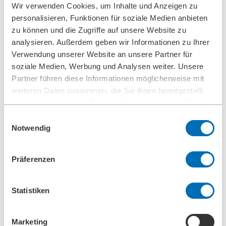
Wir verwenden Cookies, um Inhalte und Anzeigen zu
Hochdruckreinigungsgerät Typ 5.04
Ultraschall-Reinigungsgerät Typ 5.05
personalisieren, Funktionen für soziale Medien anbieten
BOLL CLEAN
zu können und die Zugriffe auf unsere Website zu
Service
analysieren. Außerdem geben wir Informationen zu Ihrer
Inbetriebnahme
Wartung
Verwendung unserer Website an unsere Partner für
Ersatzteile
soziale Medien, Werbung und Analysen weiter. Unsere
Unternehmen
Partner führen diese Informationen möglicherweise mit
Karriere
Einsteiger und Erfahrene
weiteren Daten zusammen, die Sie ihnen bereitgestellt
Ausbildung
haben oder die sie im Rahmen Ihrer Nutzung der Dienste
Mechatroniker (m/w/d)
gesammelt haben.
Konstruktionsmechaniker (m/w/d)
Einwilligungsauswahl
Produktionstechnologe (m/w/d)
Notwendig
Industriekauffrau/-mann (m/w/d)
Studenten
Schulpraktikum
Präferenzen
Leitbild Unternehmensphilosophie
Führungsleitlinien
Unternehmerische Verantwortung
Umweltmanagement
Statistiken
Arbeitsschutzmanagement
Stiftungen
Compliance
Marketing
Forschung & Entwicklung