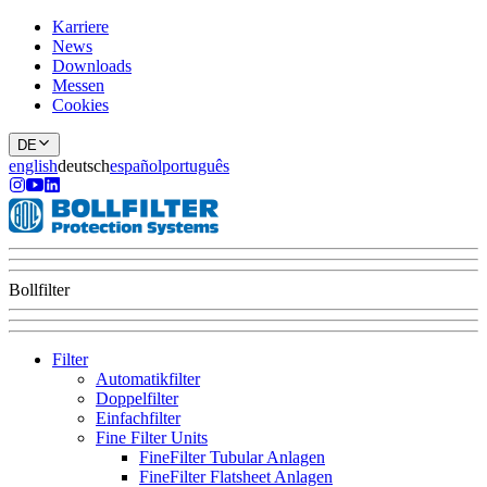
Karriere
News
Downloads
Messen
Cookies
DE
english
deutsch
español
português
Bollfilter
Filter
Automatikfilter
Doppelfilter
Einfachfilter
Fine Filter Units
FineFilter Tubular Anlagen
FineFilter Flatsheet Anlagen