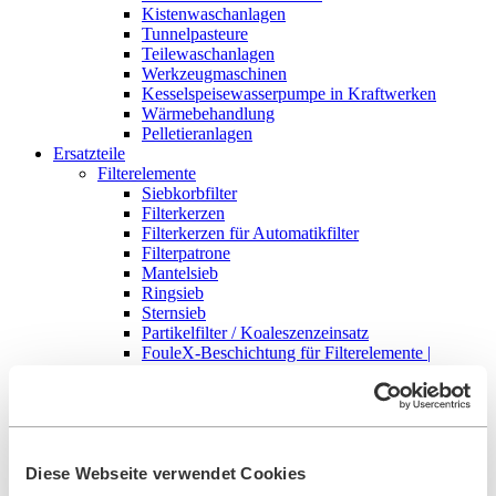
Kistenwaschanlagen
Tunnelpasteure
Teilewaschanlagen
Werkzeugmaschinen
Kesselspeisewasserpumpe in Kraftwerken
Wärmebehandlung
Pelletieranlagen
Ersatzteile
Filterelemente
Siebkorbfilter
Filterkerzen
Filterkerzen für Automatikfilter
Filterpatrone
Mantelsieb
Ringsieb
Sternsieb
Partikelfilter / Koaleszenzeinsatz
FouleX-Beschichtung für Filterelemente |
BOLLFILTER
Zubehör
Differenzdruckanzeiger
Elektronische Steuerung
Dichtungen
Digitaler Differenzdruckanzeiger mit Transmitter
Diese Webseite verwendet Cookies
Reinigungsgeräte für Industriefilter