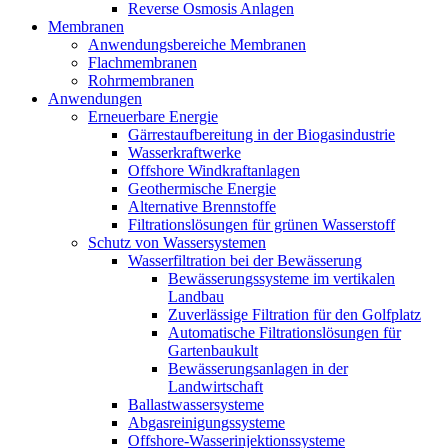
Reverse Osmosis Anlagen
Membranen
Anwendungsbereiche Membranen
Flachmembranen
Rohrmembranen
Anwendungen
Erneuerbare Energie
Gärrestaufbereitung in der Biogasindustrie
Wasserkraftwerke
Offshore Windkraftanlagen
Geothermische Energie
Alternative Brennstoffe
Filtrationslösungen für grünen Wasserstoff
Schutz von Wassersystemen
Wasserfiltration bei der Bewässerung
Bewässerungssysteme im vertikalen
Landbau
Zuverlässige Filtration für den Golfplatz
Automatische Filtrationslösungen für
Gartenbaukult
Bewässerungsanlagen in der
Landwirtschaft
Ballastwassersysteme
Abgasreinigungssysteme
Offshore-Wasserinjektionssysteme