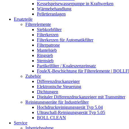
Kesselspeisewasserpumpe in Kraftwerken
Wärmebehandlung
Pelletieranlagen
Ersatzteile
Filterelemente
Siebkorbfilter
Filterkerzen
Filterkerzen für Automatikfilter
Filterpatrone
Mantelsieb
Ringsieb
Sternsieb
Partikelfilter / Koaleszenzeinsatz
FouleX-Beschichtung für Filterelemente | BOLL
Zubehör
Differenzdruckanzeiger
Elektronische Steuerung
Dichtungen
Digitaler Differenzdruckanzeiger mit Transmitter
Reinigungsgeräte für Industriefilter
Hochdruckreinigungsgerät Typ 5.04
Ultraschall-Reinigungsgerät Typ 5.05
BOLL CLEAN
Service
Inbetriebnahme