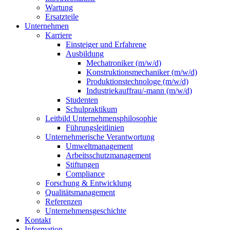
Wartung
Ersatzteile
Unternehmen
Karriere
Einsteiger und Erfahrene
Ausbildung
Mechatroniker (m/w/d)
Konstruktionsmechaniker (m/w/d)
Produktionstechnologe (m/w/d)
Industriekauffrau/-mann (m/w/d)
Studenten
Schulpraktikum
Leitbild Unternehmensphilosophie
Führungsleitlinien
Unternehmerische Verantwortung
Umweltmanagement
Arbeitsschutzmanagement
Stiftungen
Compliance
Forschung & Entwicklung
Qualitätsmanagement
Referenzen
Unternehmensgeschichte
Kontakt
Information