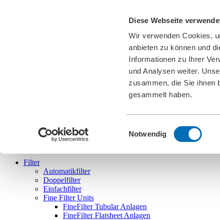
Karriere
Diese Webseite verwende
News
Downloads
Wir verwenden Cookies, um
Messen
Cookies
anbieten zu können und di
Informationen zu Ihrer Ve
DE
und Analysen weiter. Unse
english
deutsch
français
español
português
zusammen, die Sie ihnen b
gesammelt haben.
Einwilligungsauswahl
Bollfilter
Notwendig
Filter
Automatikfilter
Doppelfilter
Einfachfilter
Fine Filter Units
FineFilter Tubular Anlagen
FineFilter Flatsheet Anlagen