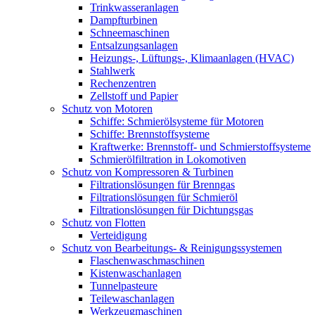
Trinkwasseranlagen
Dampfturbinen
Schneemaschinen
Entsalzungsanlagen
Heizungs-, Lüftungs-, Klimaanlagen (HVAC)
Stahlwerk
Rechenzentren
Zellstoff und Papier
Schutz von Motoren
Schiffe: Schmierölsysteme für Motoren
Schiffe: Brennstoffsysteme
Kraftwerke: Brennstoff- und Schmierstoffsysteme
Schmierölfiltration in Lokomotiven
Schutz von Kompressoren & Turbinen
Filtrationslösungen für Brenngas
Filtrationslösungen für Schmieröl
Filtrationslösungen für Dichtungsgas
Schutz von Flotten
Verteidigung
Schutz von Bearbeitungs- & Reinigungssystemen
Flaschenwaschmaschinen
Kistenwaschanlagen
Tunnelpasteure
Teilewaschanlagen
Werkzeugmaschinen