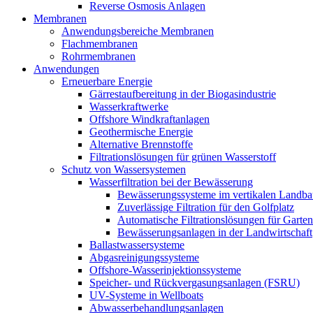
Reverse Osmosis Anlagen
Membranen
Anwendungsbereiche Membranen
Flachmembranen
Rohrmembranen
Anwendungen
Erneuerbare Energie
Gärrestaufbereitung in der Biogasindustrie
Wasserkraftwerke
Offshore Windkraftanlagen
Geothermische Energie
Alternative Brennstoffe
Filtrationslösungen für grünen Wasserstoff
Schutz von Wassersystemen
Wasserfiltration bei der Bewässerung
Bewässerungssysteme im vertikalen Landba
Zuverlässige Filtration für den Golfplatz
Automatische Filtrationslösungen für Garte
Bewässerungsanlagen in der Landwirtschaft
Ballastwassersysteme
Abgasreinigungssysteme
Offshore-Wasserinjektionssysteme
Speicher- und Rückvergasungsanlagen (FSRU)
UV-Systeme in Wellboats
Abwasserbehandlungsanlagen