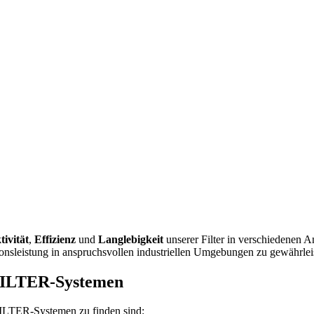
tivität
,
Effizienz
und
Langlebigkeit
unserer Filter in verschiedenen
ationsleistung in anspruchsvollen industriellen Umgebungen zu gewährle
FILTER-Systemen
FILTER-Systemen zu finden sind: