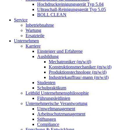
Hochdruckreinigungsgerät Typ 5.04
Ultraschall-Reinigungsgerät Typ 5.05
BOLL CLEAN
Service
Inbetriebnahme
Wartung
Ersatzteile
Unternehmen
Karriere
Einsteiger und Erfahrene
Ausbildung
Mechatroniker (m/w/d)
Konstruktionsmechaniker (m/w/d)
Produktionstechnologe (m/w/d)
Industriekauffrau/-mann (m/w/d)
Studenten
Schulpraktikum
Leitbild Unternehmensphilosophie
Führungsleitlinien
Unternehmerische Verantwortung
Umweltmanagement
Arbeitsschutzmanagement
Stiftungen
Compliance
Forschung & Entwicklung