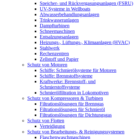
Speicher- und Rückvergasungsanlagen (FSRU)
UV-Systeme in Wellboats
Abwasserbehandlungsanlagen
Trinkwasseranlagen
Dampfturbinen
Schneemaschinen
Entsalzungsanlagen
Heizungs-, Lüftungs-, Klimaanlagen (HVAC)
Stahlwerk
Rechenzentren
Zellstoff und Papier
Schutz von Motoren
Schiffe: Schmierölsysteme für Motoren
Schiffe: Brennstoffsysteme
Kraftwerke: Brennstoff- und
Schmierstoffsysteme
Schmierölfiltration in Lokomotiven
Schutz von Kompressoren & Turbinen
Filtrationslösungen für Brenngas
Filtrationslösungen für Schmieröl
Filtrationslösungen für Dichtungsgas
Schutz von Flotten
Verteidigung
Schutz von Bearbeitungs- & Reinigungssystemen
Flaschenwaschmaschinen