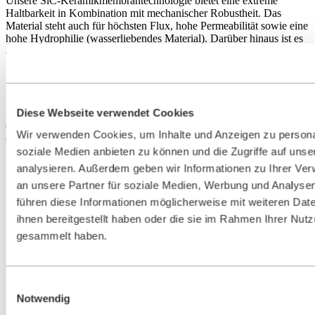
Unsere SiC-Keramikmembrantechnologie bietet eine extreme
Haltbarkeit in Kombination mit mechanischer Robustheit. Das
Material steht auch für höchsten Flux, hohe Permeabilität sowie eine
hohe Hydrophilie (wasserliebendes Material). Darüber hinaus ist es
auch korrosionsbeständig.
Neben unseren SiC-Keramikmembranen bietet BOLL auch
Aluminiumoxidmembranen (Al2O3) als vielseitige Lösung für
unterschiedliche Filtrationsanforderungen an. Während
Diese Webseite verwendet Cookies
Aluminiumoxid-Membranen eine zuverlässige Leistung bieten, sind
die SiC-Membranen von BOLL in einigen Kategorien überlegen, so
Wir verwenden Cookies, um Inhalte und Anzeigen zu personal
dass sie die beste Wahl für anspruchsvolle Anwendungen sind.
soziale Medien anbieten zu können und die Zugriffe auf uns
analysieren. Außerdem geben wir Informationen zu Ihrer Ve
an unsere Partner für soziale Medien, Werbung und Analysen
Eigenschaften
SiC
AI2O3
Polymer
führen diese Informationen möglicherweise mit weiteren Da
Lebensdauer
+++
+++
+
Flux
+++
++
+
ihnen bereitgestellt haben oder die sie im Rahmen Ihrer Nut
Chemische Beständigkeit
+++
++
+
gesammelt haben.
Kosteneinsparungen
+++
+++
+
Betriebs-TMP
+++
++
+
Temperaturresistenz
+++
+++
+
Einwilligungsauswahl
Verschmutzungsverhalten
+++
++
+
Notwendig