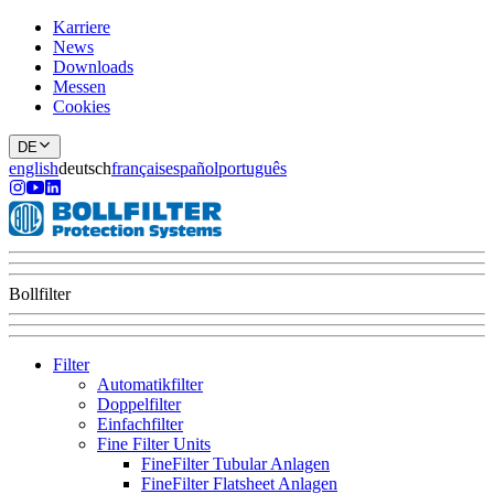
Karriere
News
Downloads
Messen
Cookies
DE
english
deutsch
français
español
português
Bollfilter
Filter
Automatikfilter
Doppelfilter
Einfachfilter
Fine Filter Units
FineFilter Tubular Anlagen
FineFilter Flatsheet Anlagen