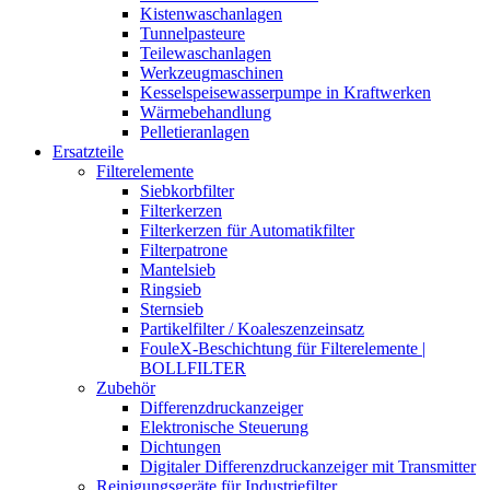
Kistenwaschanlagen
Tunnelpasteure
Teilewaschanlagen
Werkzeugmaschinen
Kesselspeisewasserpumpe in Kraftwerken
Wärmebehandlung
Pelletieranlagen
Ersatzteile
Filterelemente
Siebkorbfilter
Filterkerzen
Filterkerzen für Automatikfilter
Filterpatrone
Mantelsieb
Ringsieb
Sternsieb
Partikelfilter / Koaleszenzeinsatz
FouleX-Beschichtung für Filterelemente |
BOLLFILTER
Zubehör
Differenzdruckanzeiger
Elektronische Steuerung
Dichtungen
Digitaler Differenzdruckanzeiger mit Transmitter
Reinigungsgeräte für Industriefilter