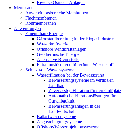
Reverse Osmosis Anlagen
Membranen
Anwendungsbereiche Membranen
Flachmembranen
Rohrmembranen
Anwendungen
Erneuerbare Energie
Gärrestaufbereitung in der Biogasindustrie
Wasserkraftwerke
Offshore Windkraftanlagen
Geothermische Energie
Alternative Brennstoffe
Filtrationslösungen für grünen Wasserstoff
Schutz von Wassersystemen
Wasserfiltration bei der Bewässerung
Bewässerungssysteme im vertikalen
Landbau
Zuverlässige Filtration für den Golfplatz
Automatische Filtrationslösungen für
Gartenbaukult
Bewässerungsanlagen in der
Landwirtschaft
Ballastwassersysteme
Abgasreinigungssysteme
Offshore-Wasserinjektionssysteme