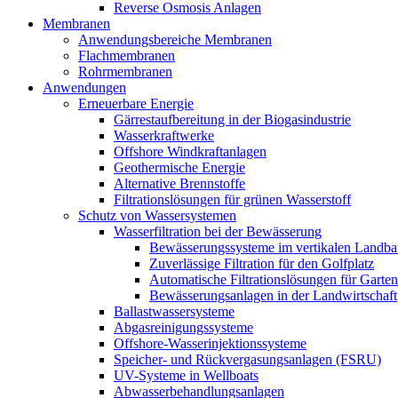
Reverse Osmosis Anlagen
Membranen
Anwendungsbereiche Membranen
Flachmembranen
Rohrmembranen
Anwendungen
Erneuerbare Energie
Gärrestaufbereitung in der Biogasindustrie
Wasserkraftwerke
Offshore Windkraftanlagen
Geothermische Energie
Alternative Brennstoffe
Filtrationslösungen für grünen Wasserstoff
Schutz von Wassersystemen
Wasserfiltration bei der Bewässerung
Bewässerungssysteme im vertikalen Landba
Zuverlässige Filtration für den Golfplatz
Automatische Filtrationslösungen für Garte
Bewässerungsanlagen in der Landwirtschaft
Ballastwassersysteme
Abgasreinigungssysteme
Offshore-Wasserinjektionssysteme
Speicher- und Rückvergasungsanlagen (FSRU)
UV-Systeme in Wellboats
Abwasserbehandlungsanlagen