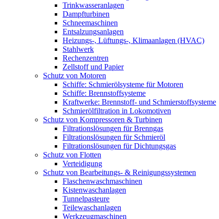
Trinkwasseranlagen
Dampfturbinen
Schneemaschinen
Entsalzungsanlagen
Heizungs-, Lüftungs-, Klimaanlagen (HVAC)
Stahlwerk
Rechenzentren
Zellstoff und Papier
Schutz von Motoren
Schiffe: Schmierölsysteme für Motoren
Schiffe: Brennstoffsysteme
Kraftwerke: Brennstoff- und Schmierstoffsysteme
Schmierölfiltration in Lokomotiven
Schutz von Kompressoren & Turbinen
Filtrationslösungen für Brenngas
Filtrationslösungen für Schmieröl
Filtrationslösungen für Dichtungsgas
Schutz von Flotten
Verteidigung
Schutz von Bearbeitungs- & Reinigungssystemen
Flaschenwaschmaschinen
Kistenwaschanlagen
Tunnelpasteure
Teilewaschanlagen
Werkzeugmaschinen