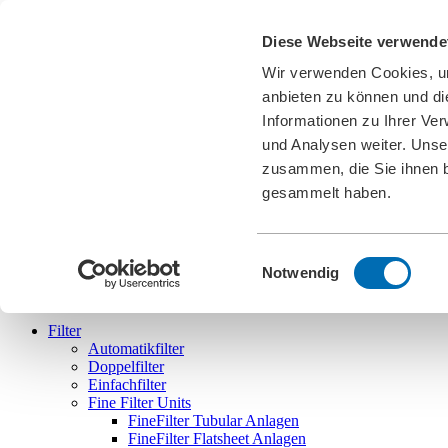
Karriere
Diese Webseite verwende
News
Downloads
Wir verwenden Cookies, um
Messen
Cookies
anbieten zu können und di
Informationen zu Ihrer Ve
DE
und Analysen weiter. Unse
english
deutsch
zusammen, die Sie ihnen b
gesammelt haben.
Einwilligungsauswahl
Bollfilter
Notwendig
Filter
Automatikfilter
Doppelfilter
Einfachfilter
Fine Filter Units
FineFilter Tubular Anlagen
FineFilter Flatsheet Anlagen