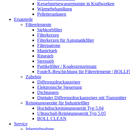
Kesselspeisewasserpumpe in Kraftwerken
Wärmebehandlung
Pelletieranlagen
Ersatzteile
Filterelemente
Siebkorbfilter
Filterkerzen
Filterkerzen für Automatikfilter
Filterpatrone
Mantelsieb
Ringsieb
Sternsieb
Partikelfilter / Koaleszenzeinsatz
FouleX-Beschichtung für Filterelemente | BOLL
Zubehör
Differenzdruckanzeiger
Elektronische Steuerung
Dichtungen
Digitaler Differenzdruckanzeiger mit Transmitter
Reinigungsgeräte für Industriefilter
Hochdruckreinigungsgerät Typ 5.04
Ultraschall-Reinigungsgerät Typ 5.05
BOLL CLEAN
Service
Inbetriebnahme