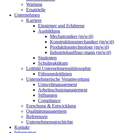
Wartung
Ersatzteile
Unternehmen
Karriere
Einsteiger und Erfahrene
Ausbildung
Mechatroniker (m/w/d)
Konstruktionsmechaniker (m/w/d)
Produktionstechnologe (m/w/d)
Industriekauffrau/-mann (m/w/d)
Studenten
Schulpraktikum
Leitbild Unternehmensphilosophie
Führungsleitlinien
Unternehmerische Verantwortung
Umweltmanagement
Arbeitsschutzmanagement
Stiftungen
Compliance
Forschung & Entwicklung
Qualitätsmanagement
Referenzen
Unternehmensgeschichte
Kontakt
Information