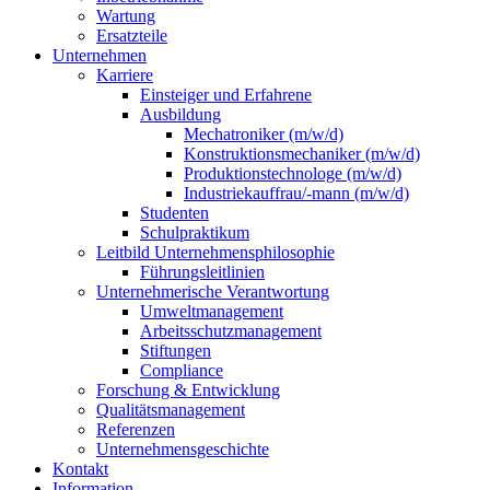
Wartung
Ersatzteile
Unternehmen
Karriere
Einsteiger und Erfahrene
Ausbildung
Mechatroniker (m/w/d)
Konstruktionsmechaniker (m/w/d)
Produktionstechnologe (m/w/d)
Industriekauffrau/-mann (m/w/d)
Studenten
Schulpraktikum
Leitbild Unternehmensphilosophie
Führungsleitlinien
Unternehmerische Verantwortung
Umweltmanagement
Arbeitsschutzmanagement
Stiftungen
Compliance
Forschung & Entwicklung
Qualitätsmanagement
Referenzen
Unternehmensgeschichte
Kontakt
Information