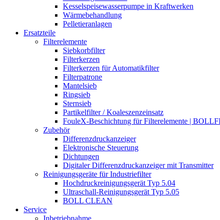
Kesselspeisewasserpumpe in Kraftwerken
Wärmebehandlung
Pelletieranlagen
Ersatzteile
Filterelemente
Siebkorbfilter
Filterkerzen
Filterkerzen für Automatikfilter
Filterpatrone
Mantelsieb
Ringsieb
Sternsieb
Partikelfilter / Koaleszenzeinsatz
FouleX-Beschichtung für Filterelemente | BOLL
Zubehör
Differenzdruckanzeiger
Elektronische Steuerung
Dichtungen
Digitaler Differenzdruckanzeiger mit Transmitter
Reinigungsgeräte für Industriefilter
Hochdruckreinigungsgerät Typ 5.04
Ultraschall-Reinigungsgerät Typ 5.05
BOLL CLEAN
Service
Inbetriebnahme