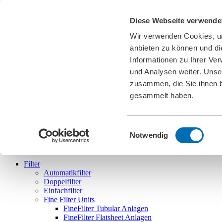
Karriere
Diese Webseite verwende
News
Downloads
Wir verwenden Cookies, um
Messen
Cookies
anbieten zu können und di
Informationen zu Ihrer Ve
DE
und Analysen weiter. Unse
english
deutsch
français
español
português
zusammen, die Sie ihnen b
gesammelt haben.
Einwilligungsauswahl
Bollfilter
Notwendig
Filter
Automatikfilter
Doppelfilter
Einfachfilter
Fine Filter Units
FineFilter Tubular Anlagen
FineFilter Flatsheet Anlagen