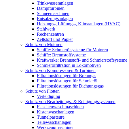
Trinkwasseranlagen
Dampfturbinen
Schneemaschinen
Entsalzungsanlagen
Heizungs-, Lüftungs-, Klimaanlagen (HVAC)
Stahlwerk
Rechenzentren
Zellstoff und Papier
Schutz von Motoren
Schiffe: Schmierölsysteme für Motoren
Schiffe: Brennstoffsysteme
Kraftwerke: Brennstoff- und Schmierstoffsysteme
Schmierölfiltration in Lokomotiven
Schutz von Kompressoren & Turbinen
Filtrationslösungen für Brenngas
Filtrationslösungen für Schmieröl
Filtrationslösungen für Dichtungsgas
Schutz von Flotten
Verteidigung
Schutz von Bearbeitungs- & Reinigungssystemen
Flaschenwaschmaschinen
Kistenwaschanlagen
Tunnelpasteure
Teilewaschanlagen
Werkzeugmaschinen