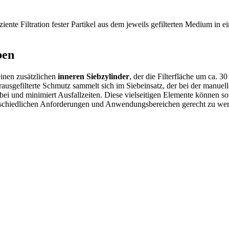
iziente Filtration fester Partikel aus dem jeweils gefilterten Medium i
ben
inen zusätzlichen
inneren Siebzylinder
, der die Filterfläche um ca. 3
erausgefilterte Schmutz sammelt sich im Siebeinsatz, der bei der manue
g bei und minimiert Ausfallzeiten. Diese vielseitigen Elemente können 
erschiedlichen Anforderungen und Anwendungsbereichen gerecht zu we