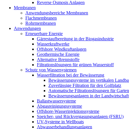
Reverse Osmosis Anlagen
Membranen
Anwendungsbereiche Membranen
Flachmembranen
Rohrmembranen
Anwendungen
Erneuerbare Energie
Gärrestaufbereitung in der Biogasindustrie
Wasserkraftwerke
Offshore Windkraftanlagen
Geothermische Energie
Alternative Brennstoffe
Filtrationslösungen für grünen Wasserstoff
Schutz von Wassersystemen
Wasserfiltration bei der Bewässerung
Bewässerungssysteme im vertikalen Landba
Zuverlässige Filtration für den Golfplatz
Automatische Filtrationslösungen für Garte
Bewässerungsanlagen in der Landwirtschaft
Ballastwassersysteme
Abgasreinigungssysteme
Offshore-Wasserinjektionssysteme
Speicher- und Rückvergasungsanlagen (FSRU)
UV-Systeme in Wellboats
Abwasserbehandlungsanlagen