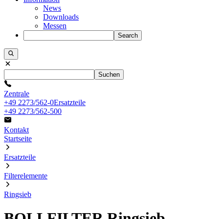
News
Downloads
Messen
Search
Suchen
Zentrale
+49 2273/562-0
Ersatzteile
+49 2273/562-500
Kontakt
Startseite
Ersatzteile
Filterelemente
Ringsieb
BOLLFILTER Ringsieb