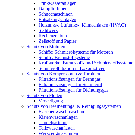
Trinkwasseranlagen
Dampfturbinen
Schneemaschinen
Entsalzungsanlagen
Heizungs-, Lüftungs-, Klimaanlagen (HVAC)
Stahlwerk
Rechenzentren
Zellstoff und Papier
Schutz von Motoren
Schiffe: Schmierölsysteme für Motoren
Schiffe: Brennstoffsysteme
Kraftwerke: Brennstoff- und Schmierstoffsysteme
Schmierölfiltration in Lokomotiven
Schutz von Kompressoren & Turbinen
Filtrationslösungen für Brenngas
Filtrationslösungen für Schmieröl
Filtrationslösungen für Dichtungsgas
Schutz von Flotten
Verteidigung
Schutz von Bearbeitungs- & Reinigungssystemen
Flaschenwaschmaschinen
Kistenwaschanlagen
Tunnelpasteure
Teilewaschanlagen
Werkzeugmaschinen