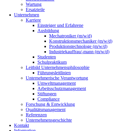
Wartung
Ersatzteile
Unternehmen
Karriere
Einsteiger und Erfahrene
Ausbildung
Mechatroniker (m/w/d)
Konstruktionsmechaniker (m/w/d)
Produktionstechnologe (m/w/d)
Industriekauffrau/-mann (m/w/d)
Studenten
Schulpraktikum
Leitbild Unternehmensphilosophie
Führungsleitlinien
Unternehmerische Verantwortung
Umweltmanagement
Arbeitsschutzmanagement
Stiftungen
Compliance
Forschung & Entwicklung
Qualitätsmanagement
Referenzen
Unternehmensgeschichte
Kontakt
Information