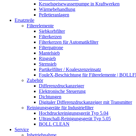
Kesselspeisewasserpumpe in Kraftwerken
Wärmebehandlung
Pelletieranlagen
Ersatzteile
Filterelemente
Siebkorbfilter
Filterkerzen
Filterkerzen für Automatikfilter
Filterpatrone
Mantelsieb
Ringsieb
Sternsieb
Partikelfilter / Koaleszenzeinsatz
FouleX-Beschichtung für Filterelemente | BOLL
Zubehör
Differenzdruckanzeiger
Elektronische Steuerung
Dichtungen
Digitaler Differenzdruckanzeiger mit Transmitter
Reinigungsgeräte für Industriefilter
Hochdruckreinigungsgerät Typ 5.04
Ultraschall-Reinigungsgerät Typ 5.05
BOLL CLEAN
Service
Inbetriebnahme