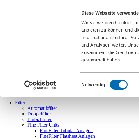
Karriere
Diese Webseite verwende
News
Downloads
Wir verwenden Cookies, um
Messen
Cookies
anbieten zu können und di
Informationen zu Ihrer Ve
DE
und Analysen weiter. Unse
english
deutsch
français
español
português
zusammen, die Sie ihnen b
gesammelt haben.
Einwilligungsauswahl
Bollfilter
Notwendig
Filter
Automatikfilter
Doppelfilter
Einfachfilter
Fine Filter Units
FineFilter Tubular Anlagen
FineFilter Flatsheet Anlagen