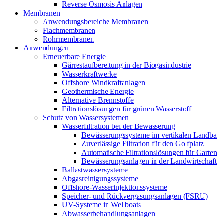
Reverse Osmosis Anlagen
Membranen
Anwendungsbereiche Membranen
Flachmembranen
Rohrmembranen
Anwendungen
Erneuerbare Energie
Gärrestaufbereitung in der Biogasindustrie
Wasserkraftwerke
Offshore Windkraftanlagen
Geothermische Energie
Alternative Brennstoffe
Filtrationslösungen für grünen Wasserstoff
Schutz von Wassersystemen
Wasserfiltration bei der Bewässerung
Bewässerungssysteme im vertikalen Landba
Zuverlässige Filtration für den Golfplatz
Automatische Filtrationslösungen für Garte
Bewässerungsanlagen in der Landwirtschaft
Ballastwassersysteme
Abgasreinigungssysteme
Offshore-Wasserinjektionssysteme
Speicher- und Rückvergasungsanlagen (FSRU)
UV-Systeme in Wellboats
Abwasserbehandlungsanlagen