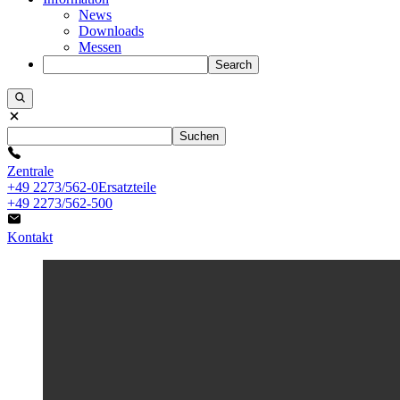
News
Downloads
Messen
Search
Suchen
Zentrale
+49 2273/562-0
Ersatzteile
+49 2273/562-500
Kontakt