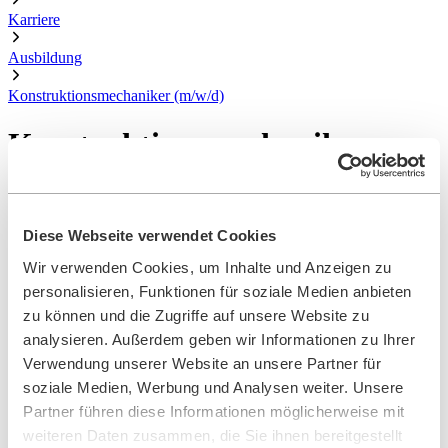
Karriere
Ausbildung
Konstruktionsmechaniker (m/w/d)
Konstruktionsmechaniker
(m/w/d)
In der Konstruktionsmechanik fertigst Du unsere Filtergehäuse nach
Diese Webseite verwendet Cookies
Zeichnungen. Mit unterschiedlichen Verfahren fügst Du Metalle
zusammen.
Wir verwenden Cookies, um Inhalte und Anzeigen zu
personalisieren, Funktionen für soziale Medien anbieten
JETZT BEWERBEN
zu können und die Zugriffe auf unsere Website zu
Unsere Vorteile für Dich
analysieren. Außerdem geben wir Informationen zu Ihrer
Verwendung unserer Website an unsere Partner für
soziale Medien, Werbung und Analysen weiter. Unsere
Partner führen diese Informationen möglicherweise mit
Hohe Übernahmechancen
weiteren Daten zusammen, die Sie ihnen bereitgestellt