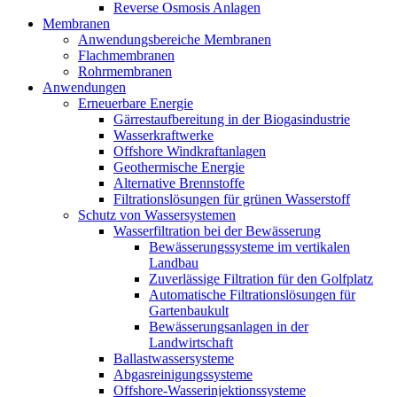
Reverse Osmosis Anlagen
Membranen
Anwendungsbereiche Membranen
Flachmembranen
Rohrmembranen
Anwendungen
Erneuerbare Energie
Gärrestaufbereitung in der Biogasindustrie
Wasserkraftwerke
Offshore Windkraftanlagen
Geothermische Energie
Alternative Brennstoffe
Filtrationslösungen für grünen Wasserstoff
Schutz von Wassersystemen
Wasserfiltration bei der Bewässerung
Bewässerungssysteme im vertikalen
Landbau
Zuverlässige Filtration für den Golfplatz
Automatische Filtrationslösungen für
Gartenbaukult
Bewässerungsanlagen in der
Landwirtschaft
Ballastwassersysteme
Abgasreinigungssysteme
Offshore-Wasserinjektionssysteme