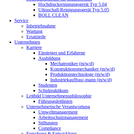
Hochdruckreinigungsgerät Typ 5.04
Ultraschall-Reinigungsgerät Typ 5.05
BOLL CLEAN
Service
Inbetriebnahme
Wartung
Ersatzteile
Unternehmen
Karriere
Einsteiger und Erfahrene
Ausbildung
Mechatroniker (m/w/d)
Konstruktionsmechaniker (m/w/d)
Produktionstechnologe (m/w/d)
Industriekauffrau/-mann (m/w/d)
Studenten
Schulpraktikum
Leitbild Unternehmensphilosophie
Führungsleitlinien
Unternehmerische Verantwortung
Umweltmanagement
Arbeitsschutzmanagement
Stiftungen
Compliance
Forschung & Entwicklung