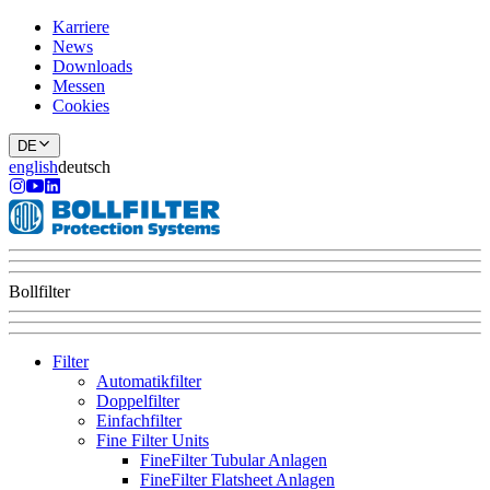
Karriere
News
Downloads
Messen
Cookies
DE
english
deutsch
Bollfilter
Filter
Automatikfilter
Doppelfilter
Einfachfilter
Fine Filter Units
FineFilter Tubular Anlagen
FineFilter Flatsheet Anlagen