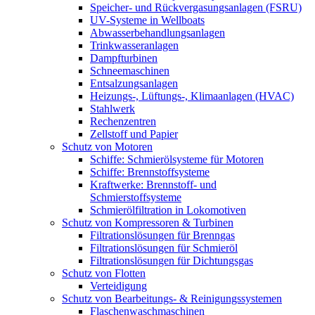
Speicher- und Rückvergasungsanlagen (FSRU)
UV-Systeme in Wellboats
Abwasserbehandlungsanlagen
Trinkwasseranlagen
Dampfturbinen
Schneemaschinen
Entsalzungsanlagen
Heizungs-, Lüftungs-, Klimaanlagen (HVAC)
Stahlwerk
Rechenzentren
Zellstoff und Papier
Schutz von Motoren
Schiffe: Schmierölsysteme für Motoren
Schiffe: Brennstoffsysteme
Kraftwerke: Brennstoff- und
Schmierstoffsysteme
Schmierölfiltration in Lokomotiven
Schutz von Kompressoren & Turbinen
Filtrationslösungen für Brenngas
Filtrationslösungen für Schmieröl
Filtrationslösungen für Dichtungsgas
Schutz von Flotten
Verteidigung
Schutz von Bearbeitungs- & Reinigungssystemen
Flaschenwaschmaschinen