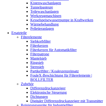
Kistenwaschanlagen
Tunnelpasteure
Teilewaschanlagen
Werkzeugmaschinen
Kesselspeisewasserpumpe in Kraftwerken
Wärmebehandlung
Pelletieranlagen
Ersatzteile
Filterelemente
Siebkorbfilter
Filterkerzen
Filterkerzen für Automatikfilter
Filterpatrone
Mantelsieb
Ringsieb
Sternsieb
Partikelfilter / Koaleszenzeinsatz
FouleX-Beschichtung für Filterelemente |
BOLLFILTER
Zubehör
Differenzdruckanzeiger
Elektronische Steuerung
Dichtungen
Digitaler Differenzdruckanzeiger mit Transmitter
Reinigungsgeräte für Industriefilter