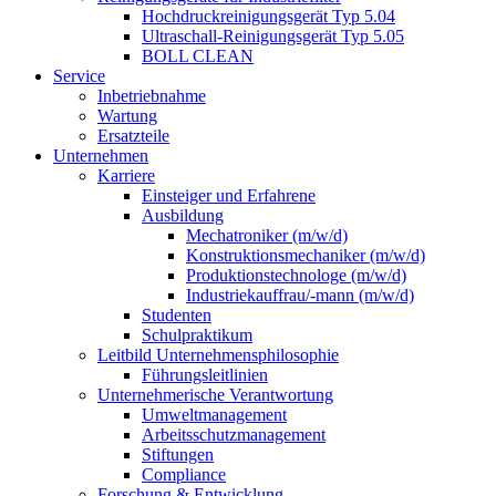
Hochdruckreinigungsgerät Typ 5.04
Ultraschall-Reinigungsgerät Typ 5.05
BOLL CLEAN
Service
Inbetriebnahme
Wartung
Ersatzteile
Unternehmen
Karriere
Einsteiger und Erfahrene
Ausbildung
Mechatroniker (m/w/d)
Konstruktionsmechaniker (m/w/d)
Produktionstechnologe (m/w/d)
Industriekauffrau/-mann (m/w/d)
Studenten
Schulpraktikum
Leitbild Unternehmensphilosophie
Führungsleitlinien
Unternehmerische Verantwortung
Umweltmanagement
Arbeitsschutzmanagement
Stiftungen
Compliance
Forschung & Entwicklung