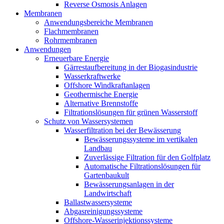
Reverse Osmosis Anlagen
Membranen
Anwendungsbereiche Membranen
Flachmembranen
Rohrmembranen
Anwendungen
Erneuerbare Energie
Gärrestaufbereitung in der Biogasindustrie
Wasserkraftwerke
Offshore Windkraftanlagen
Geothermische Energie
Alternative Brennstoffe
Filtrationslösungen für grünen Wasserstoff
Schutz von Wassersystemen
Wasserfiltration bei der Bewässerung
Bewässerungssysteme im vertikalen
Landbau
Zuverlässige Filtration für den Golfplatz
Automatische Filtrationslösungen für
Gartenbaukult
Bewässerungsanlagen in der
Landwirtschaft
Ballastwassersysteme
Abgasreinigungssysteme
Offshore-Wasserinjektionssysteme