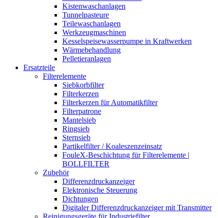
Kistenwaschanlagen
Tunnelpasteure
Teilewaschanlagen
Werkzeugmaschinen
Kesselspeisewasserpumpe in Kraftwerken
Wärmebehandlung
Pelletieranlagen
Ersatzteile
Filterelemente
Siebkorbfilter
Filterkerzen
Filterkerzen für Automatikfilter
Filterpatrone
Mantelsieb
Ringsieb
Sternsieb
Partikelfilter / Koaleszenzeinsatz
FouleX-Beschichtung für Filterelemente |
BOLLFILTER
Zubehör
Differenzdruckanzeiger
Elektronische Steuerung
Dichtungen
Digitaler Differenzdruckanzeiger mit Transmitter
Reinigungsgeräte für Industriefilter