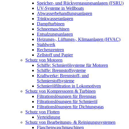
Speicher- und Rückvergasungsanlagen (FSRU)
UV-Systeme in Wellboats
Abwasserbehandlungsanlagen
Trinkwasseranlagen
Dampfturbinen
Schneemaschinen
Entsalzungsanlagen
Heizungs-, Lüftungs-, Klimaanlagen (HVAC)
Stahlwerk
Rechenzentren
Zellstoff und Papier
Schutz von Motoren
Schiffe: Schmierölsysteme für Motoren
Schiffe: Brennstoffsysteme
Kraftwerke: Brennstoff- und
Schmierstoffsysteme
Schmierölfiltration in Lokomotiven
Schutz von Kompressoren & Turbinen
Filtrationslösungen für Brenngas
Filtrationslösungen für Schmieröl
Filtrationslösungen für Dichtungsgas
Schutz von Flotten
Verteidigung
Schutz von Bearbeitungs- & Reinigungssystemen
Flaschenwaschmaschinen