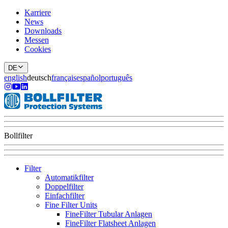
Karriere
News
Downloads
Messen
Cookies
DE
english
deutsch
français
español
português
Bollfilter
Filter
Automatikfilter
Doppelfilter
Einfachfilter
Fine Filter Units
FineFilter Tubular Anlagen
FineFilter Flatsheet Anlagen