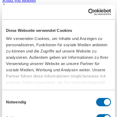
Schutz von Motoren
Kraftwerke: Brennstoff- und Schmierstoffsysteme
Brennstofffiltration und
Schmierölfiltration in
Diese Webseite verwendet Cookies
Wir verwenden Cookies, um Inhalte und Anzeigen zu
Kraftwerken
personalisieren, Funktionen für soziale Medien anbieten
zu können und die Zugriffe auf unsere Website zu
Brennstofffiltration in Kraftwerken
analysieren. Außerdem geben wir Informationen zu Ihrer
Verwendung unserer Website an unsere Partner für
Brennstoff in Zuführsysteme
soziale Medien, Werbung und Analysen weiter. Unsere
Partner führen diese Informationen möglicherweise mit
Das Zuführsystem (heißer Kreis) befördert den Brennstoff vom
weiteren Daten zusammen, die Sie ihnen bereitgestellt
Mixing Tank zum Motor. Das System besteht im hauptsächlichen
aus den Förderpumpen (redundant), Pumpenschutzfilter,
haben oder die sie im Rahmen Ihrer Nutzung der Dienste
Automatikfilter mit einer gewünschten Filterfeinheit, Vorheizung,
gesammelt haben.
Einwilligungsauswahl
Viskositätssteuereinheit und einem Motorschutzfilter.
Notwendig
Der Brennstoff wird über die Förderpumpen, geschützt durch die
Pumpenschutzfilter, durch den Automatikfilter (Feinfiltration)
befördert. Die Vorheizung und die Viskositätssteuereinheit sorgen