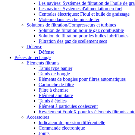
Les navires: Systèmes de filtration de l'huile de gr
Les navires: Systèmes d'alimentation en fuel
Centrales électriques: Fioul et huile de graissage
Moteurs dans les chemins de fer
Solutions de filtration/Compresseurs et turbines
Solution de filtration pour le gaz combustible
Solution de filtration pour les huiles lubrifiantes
Filtration des gaz de scellement secs
Défense
Défense
Pièces de rechange
Éléments filtrants
Tamis type panier
Tamis de bougie
Eléments de bougies pour filtres automatiques
Cartouche de filtre
Filtre à chemise
Élément annulaire
Tamis à étoiles
Élément à particules coalescent
Revêtement FouleX pour les éléments filtrants aut
Accessoires
Indicateur de pression différentielle
Commande électronique
Joints