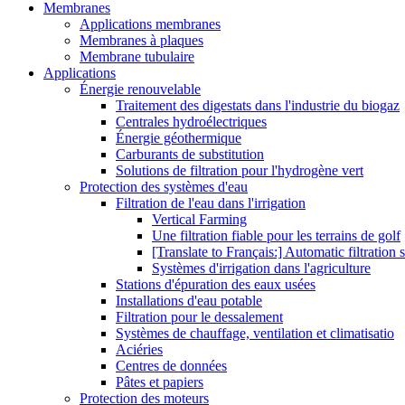
Membranes
Applications membranes
Membranes à plaques
Membrane tubulaire
Applications
Énergie renouvelable
Traitement des digestats dans l'industrie du biogaz
Centrales hydroélectriques
Énergie géothermique
Carburants de substitution
Solutions de filtration pour l'hydrogène vert
Protection des systèmes d'eau
Filtration de l'eau dans l'irrigation
Vertical Farming
Une filtration fiable pour les terrains de golf
[Translate to Français:] Automatic filtration 
Systèmes d'irrigation dans l'agriculture
Stations d'épuration des eaux usées
Installations d'eau potable
Filtration pour le dessalement
Systèmes de chauffage, ventilation et climatisatio
Aciéries
Centres de données
Pâtes et papiers
Protection des moteurs