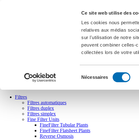
Actualités
Ce site web utilise des co
Téléchargements
Salons
Les cookies nous permetten
Cookies
relatives aux médias socia
FR
sur l'utilisation de notre 
english
deutsch
français
español
português
peuvent combiner celles-ci
collectées lors de votre uti
Sélection
Nécessaires
Bollfilter
du
consentement
Filtres
Filtres automatiques
Filtres duplex
Filtres simplex
Fine Filter Units
FineFilter Tubular Plants
FineFilter Flatsheet Plants
Reverse Osmosis