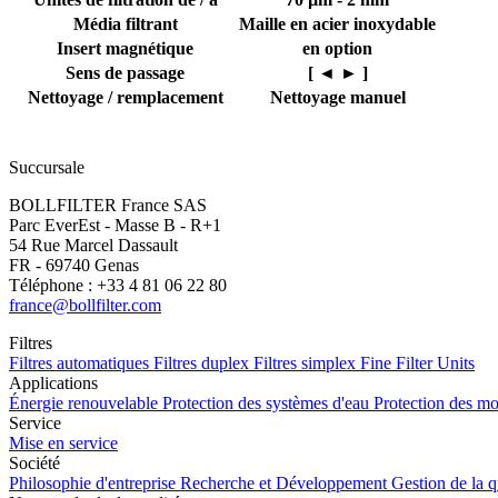
Média filtrant
Maille en acier inoxydable
Insert magnétique
en option
Sens de passage
[ ◄ ► ]
Nettoyage / remplacement
Nettoyage manuel
Succursale
BOLLFILTER France SAS
Parc EverEst - Masse B - R+1
54 Rue Marcel Dassault
FR - 69740 Genas
Téléphone : +33 4 81 06 22 80
france@bollfilter.com
Filtres
Filtres automatiques
Filtres duplex
Filtres simplex
Fine Filter Units
Applications
Énergie renouvelable
Protection des systèmes d'eau
Protection des m
Service
Mise en service
Société
Philosophie d'entreprise
Recherche et Développement
Gestion de la q