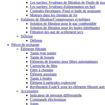
Les navires: Systèmes de filtration de l'huile de gr
Les navires: Systèmes d'alimentation en fuel
Centrales électriques: Fioul et huile de graissage
Moteurs dans les chemins de fer
Solutions de filtration/Compresseurs et turbines
Solution de filtration pour le gaz combustible
Solution de filtration pour les huiles lubrifiantes
Filtration des gaz de scellement secs
Défense
Défense
Pièces de rechange
Éléments filtrants
Tamis type panier
Tamis de bougie
Eléments de bougies pour filtres automatiques
Cartouche de filtre
Filtre à chemise
Élément annulaire
Tamis à étoiles
Élément à particules coalescent
Revêtement FouleX pour les éléments filtrants aut
Accessoires
Indicateur de pression différentielle
Commande électronique
Joints