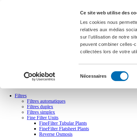
Actualités
Ce site web utilise des co
Téléchargements
Salons
Les cookies nous permetten
Cookies
relatives aux médias socia
FR
sur l'utilisation de notre 
english
deutsch
français
peuvent combiner celles-ci
collectées lors de votre uti
Sélection
Nécessaires
Bollfilter
du
consentement
Filtres
Filtres automatiques
Filtres duplex
Filtres simplex
Fine Filter Units
FineFilter Tubular Plants
FineFilter Flatsheet Plants
Reverse Osmosis