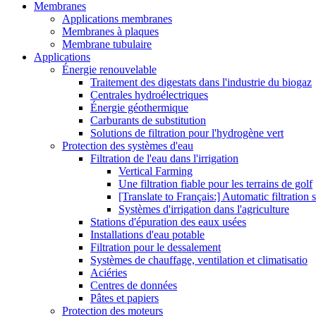
Membranes
Applications membranes
Membranes à plaques
Membrane tubulaire
Applications
Énergie renouvelable
Traitement des digestats dans l'industrie du biogaz
Centrales hydroélectriques
Énergie géothermique
Carburants de substitution
Solutions de filtration pour l'hydrogène vert
Protection des systèmes d'eau
Filtration de l'eau dans l'irrigation
Vertical Farming
Une filtration fiable pour les terrains de golf
[Translate to Français:] Automatic filtration 
Systèmes d'irrigation dans l'agriculture
Stations d'épuration des eaux usées
Installations d'eau potable
Filtration pour le dessalement
Systèmes de chauffage, ventilation et climatisatio
Aciéries
Centres de données
Pâtes et papiers
Protection des moteurs