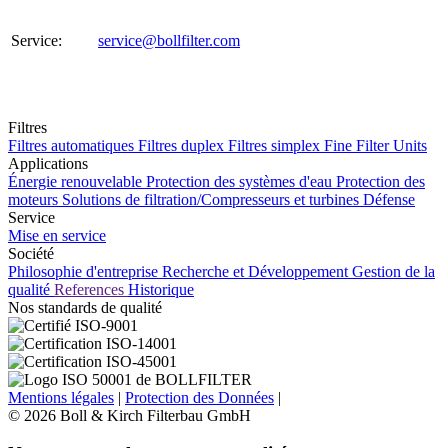
Service:
service@bollfilter.com
Filtres
Filtres automatiques
Filtres duplex
Filtres simplex
Fine Filter Units
Applications
Énergie renouvelable
Protection des systèmes d'eau
Protection des
moteurs
Solutions de filtration/Compresseurs et turbines
Défense
Service
Mise en service
Société
Philosophie d'entreprise
Recherche et Développement
Gestion de la
qualité
References
Historique
Nos standards de qualité
Mentions légales
|
Protection des Données
|
© 2026 Boll & Kirch Filterbau GmbH