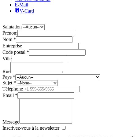
E-Mail
V-Card
Salutation
Prénom
Nom *
Entreprise
Code postal *
Ville
Rue
Pays *
Sujet *
Téléphone
Email *
Message
Inscrivez-vous à la newsletter