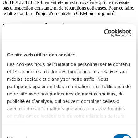
Un BOLLFILTER bien entretenu est un système qui ne nécessite
pas d'inspection constante ni de réparations coûteuses. Pour ce faire,
le filtre doit faire l'objet d'un entretien OEM bien organisé.
Les contrats de maintenance
BOLLFILTER
Nous proposons différents types de contrats de maintenance ou des
contrats à la carte pour vos BOLLFILTERs. Nos services de
Ce site web utilise des cookies.
maintenance sont conçus pour répondre à vos besoins spécifiques et
Les cookies nous permettent de personnaliser le contenu
garantir la fiabilité continue de votre équipement.
et les annonces, d'offrir des fonctionnalités relatives aux
Ne laissez pas la maintenance de votre BOLLFILTER au hasard.
médias sociaux et d'analyser notre trafic. Nous
Optez dès maintenant pour un contrat de maintenance et assurez-
vous que votre équipement reste performant, fiable et conforme aux
partageons également des informations sur l'utilisation de
normes requises dans votre secteur d'activité.
notre site avec nos partenaires de médias sociaux, de
publicité et d'analyse, qui peuvent combiner celles-ci
Contactez-nous
dès aujourd'hui pour discuter de la meilleure
solution de maintenance pour votre BOLLFILTER.
avec d'autres informations que vous leur avez fournies
ou qu'ils ont collectées lors de votre utilisation de leurs
Vos avantages avec un contrat de
services.
maintenance
Sélection