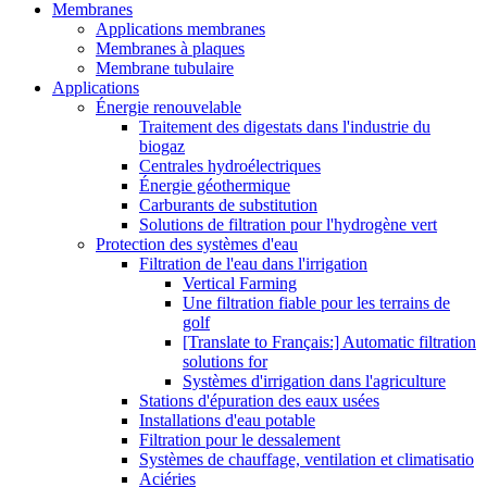
Membranes
Applications membranes
Membranes à plaques
Membrane tubulaire
Applications
Énergie renouvelable
Traitement des digestats dans l'industrie du
biogaz
Centrales hydroélectriques
Énergie géothermique
Carburants de substitution
Solutions de filtration pour l'hydrogène vert
Protection des systèmes d'eau
Filtration de l'eau dans l'irrigation
Vertical Farming
Une filtration fiable pour les terrains de
golf
[Translate to Français:] Automatic filtration
solutions for
Systèmes d'irrigation dans l'agriculture
Stations d'épuration des eaux usées
Installations d'eau potable
Filtration pour le dessalement
Systèmes de chauffage, ventilation et climatisatio
Aciéries