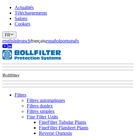
Actualités
Téléchargements
Salons
Cookies
FR
english
deutsch
français
español
português
Bollfilter
Filtres
Filtres automatiques
Filtres duplex
Filtres simplex
Fine Filter Units
FineFilter Tubular Plants
FineFilter Flatsheet Plants
Reverse Osmosis