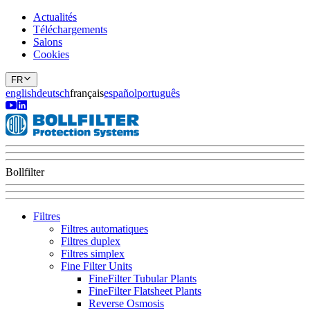
Actualités
Téléchargements
Salons
Cookies
FR
english
deutsch
français
español
português
Bollfilter
Filtres
Filtres automatiques
Filtres duplex
Filtres simplex
Fine Filter Units
FineFilter Tubular Plants
FineFilter Flatsheet Plants
Reverse Osmosis