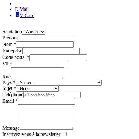
E-Mail
V-Card
Salutation
Prénom
Nom *
Entreprise
Code postal *
Ville
Rue
Pays *
Sujet *
Téléphone
Email *
Message
Inscrivez-vous à la newsletter