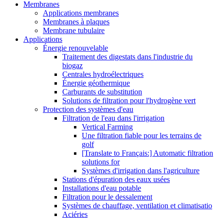
Membranes
Applications membranes
Membranes à plaques
Membrane tubulaire
Applications
Énergie renouvelable
Traitement des digestats dans l'industrie du
biogaz
Centrales hydroélectriques
Énergie géothermique
Carburants de substitution
Solutions de filtration pour l'hydrogène vert
Protection des systèmes d'eau
Filtration de l'eau dans l'irrigation
Vertical Farming
Une filtration fiable pour les terrains de
golf
[Translate to Français:] Automatic filtration
solutions for
Systèmes d'irrigation dans l'agriculture
Stations d'épuration des eaux usées
Installations d'eau potable
Filtration pour le dessalement
Systèmes de chauffage, ventilation et climatisatio
Aciéries