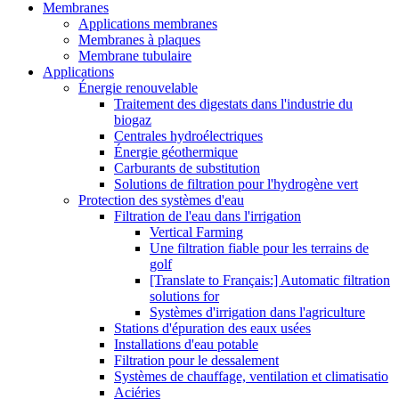
Membranes
Applications membranes
Membranes à plaques
Membrane tubulaire
Applications
Énergie renouvelable
Traitement des digestats dans l'industrie du
biogaz
Centrales hydroélectriques
Énergie géothermique
Carburants de substitution
Solutions de filtration pour l'hydrogène vert
Protection des systèmes d'eau
Filtration de l'eau dans l'irrigation
Vertical Farming
Une filtration fiable pour les terrains de
golf
[Translate to Français:] Automatic filtration
solutions for
Systèmes d'irrigation dans l'agriculture
Stations d'épuration des eaux usées
Installations d'eau potable
Filtration pour le dessalement
Systèmes de chauffage, ventilation et climatisatio
Aciéries