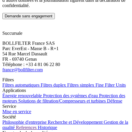
d’autres données et la journalisation figurent dans la déclaration de
confidentialité.
Succursale
BOLLFILTER France SAS
Parc EverEst - Masse B - R+1
54 Rue Marcel Dassault
FR - 69740 Genas
Téléphone : +33 4 81 06 22 80
france@bollfilter.com
Filtres
Filtres automatiques
Filtres duplex
Filtres simplex
Fine Filter Units
Applications
Énergie renouvelable
Protection des systèmes d'eau
Protection des
moteurs
Solutions de filtration/Compresseurs et turbines
Défense
Service
Mise en service
Société
Philosophie d'entreprise
Recherche et Développement
Gestion de la
qualité
References
Historique