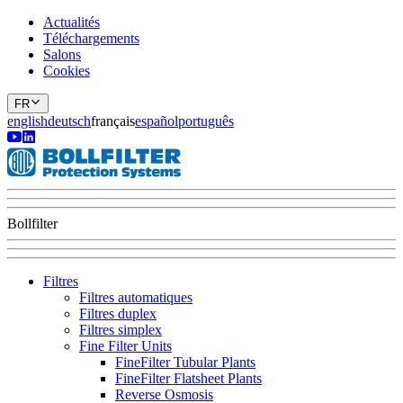
Actualités
Téléchargements
Salons
Cookies
FR
english
deutsch
français
español
português
Bollfilter
Filtres
Filtres automatiques
Filtres duplex
Filtres simplex
Fine Filter Units
FineFilter Tubular Plants
FineFilter Flatsheet Plants
Reverse Osmosis