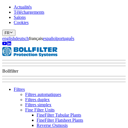
Actualités
Téléchargements
Salons
Cookies
FR
english
deutsch
français
español
português
Bollfilter
Filtres
Filtres automatiques
Filtres duplex
Filtres simplex
Fine Filter Units
FineFilter Tubular Plants
FineFilter Flatsheet Plants
Reverse Osmosis