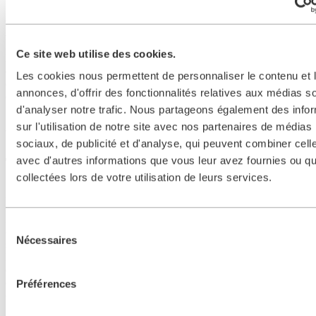
pression Type 5.04
Ce site web utilise des cookies.
L'
unité de nettoyage à haute pression de type 5.04
vous permet
de maintenir les mailles de vos éléments filtrants propres. Elle assure
Les cookies nous permettent de personnaliser le contenu et 
également un
fonctionnement ininterrompu
en évitant les temps
annonces, d'offrir des fonctionnalités relatives aux médias s
d'arrêt de votre système.
d'analyser notre trafic. Nous partageons également des info
Améliorez l'entretien du filtre avec notre
sur l'utilisation de notre site avec nos partenaires de médias
dispositif de nettoyage à haute pression
sociaux, de publicité et d'analyse, qui peuvent combiner cell
avec d'autres informations que vous leur avez fournies ou qu'
Type 5.04
collectées lors de votre utilisation de leurs services.
Polyvalent et efficace, notre nettoyeur haute pression Type 5.04 est
conçu pour nettoyer facilement les éléments filtrants individuels, les
inserts filtrants complets et d'autres composants. Avec des
réglages
Sélection
de pression ajustables
, il offre la flexibilité nécessaire pour
Nécessaires
du
s'attaquer à différents niveaux de contamination tout en préservant
l'intégrité de vos éléments filtrants. Faites confiance à nos solutions
consentement
de nettoyage de
haute qualité
pour maintenir vos filtres en parfait
état, minimiser les temps d'arrêt et maximiser la productivité de vos
Préférences
opérations.