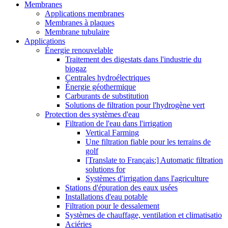
Membranes
Applications membranes
Membranes à plaques
Membrane tubulaire
Applications
Énergie renouvelable
Traitement des digestats dans l'industrie du
biogaz
Centrales hydroélectriques
Énergie géothermique
Carburants de substitution
Solutions de filtration pour l'hydrogène vert
Protection des systèmes d'eau
Filtration de l'eau dans l'irrigation
Vertical Farming
Une filtration fiable pour les terrains de
golf
[Translate to Français:] Automatic filtration
solutions for
Systèmes d'irrigation dans l'agriculture
Stations d'épuration des eaux usées
Installations d'eau potable
Filtration pour le dessalement
Systèmes de chauffage, ventilation et climatisatio
Aciéries