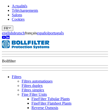
Actualités
Téléchargements
Salons
Cookies
FR
english
deutsch
français
español
português
Bollfilter
Filtres
Filtres automatiques
Filtres duplex
Filtres simplex
Fine Filter Units
FineFilter Tubular Plants
FineFilter Flatsheet Plants
Reverse Osmosis