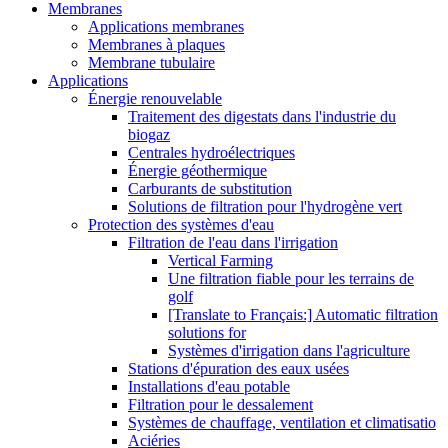
Membranes
Applications membranes
Membranes à plaques
Membrane tubulaire
Applications
Énergie renouvelable
Traitement des digestats dans l'industrie du
biogaz
Centrales hydroélectriques
Énergie géothermique
Carburants de substitution
Solutions de filtration pour l'hydrogène vert
Protection des systèmes d'eau
Filtration de l'eau dans l'irrigation
Vertical Farming
Une filtration fiable pour les terrains de
golf
[Translate to Français:] Automatic filtration
solutions for
Systèmes d'irrigation dans l'agriculture
Stations d'épuration des eaux usées
Installations d'eau potable
Filtration pour le dessalement
Systèmes de chauffage, ventilation et climatisatio
Aciéries