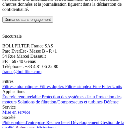
d’autres données et la journalisation figurent dans la déclaration de
confidentialité.
Succursale
BOLLFILTER France SAS
Parc EverEst - Masse B - R+1
54 Rue Marcel Dassault
FR - 69740 Genas
Téléphone : +33 4 81 06 22 80
france@bollfilter.com
Filtres
Filtres automatiques
Filtres duplex
Filtres simplex
Fine Filter Units
Applications
Énergie renouvelable
Protection des systèmes d'eau
Protection des
moteurs
Solutions de filtration/Compresseurs et turbines
Défense
Service
Mise en service
Société
Philosophie d'entreprise
Recherche et Développement
Gestion de la
qualité
References
Historique