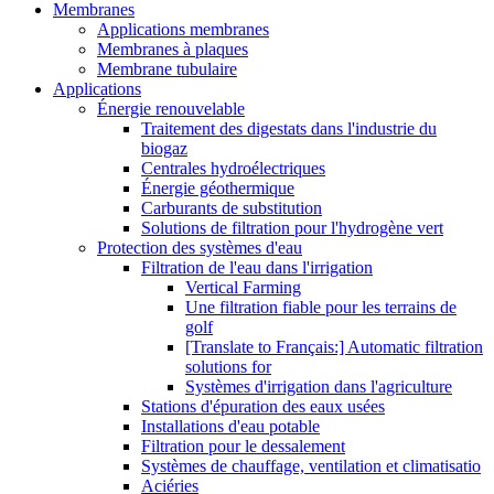
Membranes
Applications membranes
Membranes à plaques
Membrane tubulaire
Applications
Énergie renouvelable
Traitement des digestats dans l'industrie du
biogaz
Centrales hydroélectriques
Énergie géothermique
Carburants de substitution
Solutions de filtration pour l'hydrogène vert
Protection des systèmes d'eau
Filtration de l'eau dans l'irrigation
Vertical Farming
Une filtration fiable pour les terrains de
golf
[Translate to Français:] Automatic filtration
solutions for
Systèmes d'irrigation dans l'agriculture
Stations d'épuration des eaux usées
Installations d'eau potable
Filtration pour le dessalement
Systèmes de chauffage, ventilation et climatisatio
Aciéries