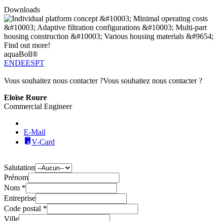
Downloads
aquaBoll®
EN
DE
ES
PT
Vous souhaitez nous contacter ?
Vous souhaitez nous contacter ?
Eloïse Roure
Commercial Engineer
E-Mail
V-Card
Salutation
Prénom
Nom *
Entreprise
Code postal *
Ville