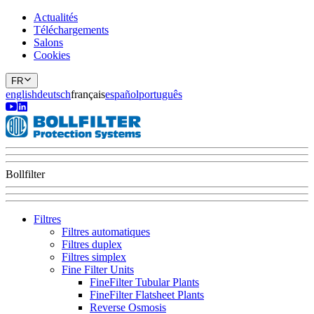
Actualités
Téléchargements
Salons
Cookies
FR
english
deutsch
français
español
português
Bollfilter
Filtres
Filtres automatiques
Filtres duplex
Filtres simplex
Fine Filter Units
FineFilter Tubular Plants
FineFilter Flatsheet Plants
Reverse Osmosis