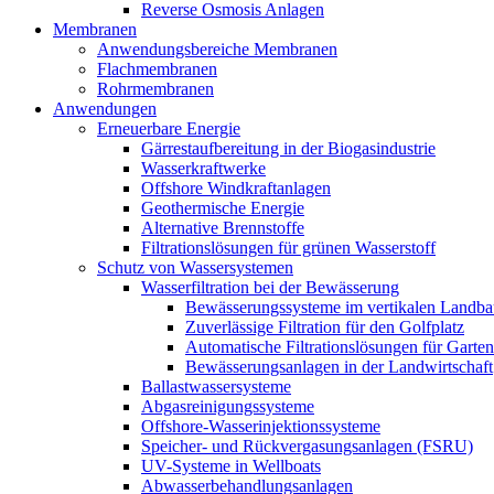
Reverse Osmosis Anlagen
Membranen
Anwendungsbereiche Membranen
Flachmembranen
Rohrmembranen
Anwendungen
Erneuerbare Energie
Gärrestaufbereitung in der Biogasindustrie
Wasserkraftwerke
Offshore Windkraftanlagen
Geothermische Energie
Alternative Brennstoffe
Filtrationslösungen für grünen Wasserstoff
Schutz von Wassersystemen
Wasserfiltration bei der Bewässerung
Bewässerungssysteme im vertikalen Landba
Zuverlässige Filtration für den Golfplatz
Automatische Filtrationslösungen für Garte
Bewässerungsanlagen in der Landwirtschaft
Ballastwassersysteme
Abgasreinigungssysteme
Offshore-Wasserinjektionssysteme
Speicher- und Rückvergasungsanlagen (FSRU)
UV-Systeme in Wellboats
Abwasserbehandlungsanlagen