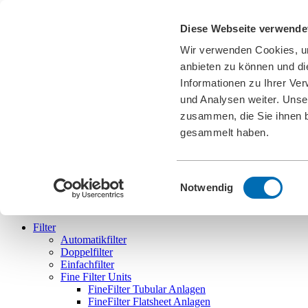
Karriere
Diese Webseite verwende
News
Downloads
Wir verwenden Cookies, um
Messen
Cookies
anbieten zu können und di
Informationen zu Ihrer Ve
DE
und Analysen weiter. Unse
english
deutsch
français
español
português
zusammen, die Sie ihnen b
gesammelt haben.
Einwilligungsauswahl
Bollfilter
Notwendig
Filter
Automatikfilter
Doppelfilter
Einfachfilter
Fine Filter Units
FineFilter Tubular Anlagen
FineFilter Flatsheet Anlagen