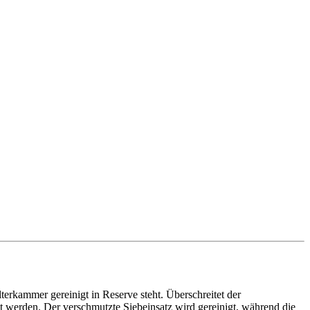
rkammer gereinigt in Reserve steht. Überschreitet der
t werden. Der verschmutzte Siebeinsatz wird gereinigt, während die