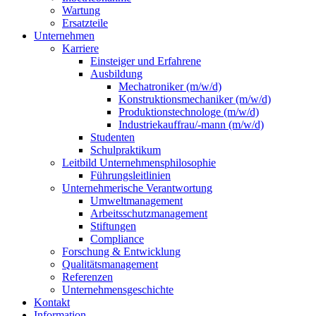
Wartung
Ersatzteile
Unternehmen
Karriere
Einsteiger und Erfahrene
Ausbildung
Mechatroniker (m/w/d)
Konstruktionsmechaniker (m/w/d)
Produktionstechnologe (m/w/d)
Industriekauffrau/-mann (m/w/d)
Studenten
Schulpraktikum
Leitbild Unternehmensphilosophie
Führungsleitlinien
Unternehmerische Verantwortung
Umweltmanagement
Arbeitsschutzmanagement
Stiftungen
Compliance
Forschung & Entwicklung
Qualitätsmanagement
Referenzen
Unternehmensgeschichte
Kontakt
Information