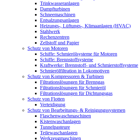
Trinkwasseranlagen
Dampfturbinen
Schneemaschinen
Entsalzungsanlagen
Heizungs-, Lüftungs-, Klimaanlagen (HVAC)
Stahlwerk
Rechenzentren
Zellstoff und Papier
Schutz von Motoren
Schiffe: Schmierölsysteme für Motoren
Schiffe: Brennstoffsysteme
Kraftwerke: Brennstoff- und Schmierstoffsysteme
Schmierölfiltration in Lokomotiven
Schutz von Kompressoren & Turbinen
Filtrationslösungen für Brenngas
Filtrationslösungen für Schmieröl
Filtrationslösungen für Dichtungsgas
Schutz von Flotten
Verteidigung
Schutz von Bearbeitungs- & Reinigungssystemen
Flaschenwaschmaschinen
Kistenwaschanlagen
Tunnelpasteure
Teilewaschanlagen
Werkzeugmaschinen