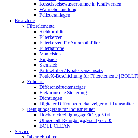
Kesselspeisewasserpumpe in Kraftwerken
Wärmebehandlung
Pelletieranlagen
Ersatzteile
Filterelemente
Siebkorbfilter
Filterkerzen
Filterkerzen für Automatikfilter
Filterpatrone
Mantelsieb
Ringsieb
Sternsieb
Partikelfilter / Koaleszenzeinsatz
FouleX-Beschichtung für Filterelemente | BOLL
Zubehör
Differenzdruckanzeiger
Elektronische Steuerung
Dichtungen
Digitaler Differenzdruckanzeiger mit Transmitter
Reinigungsgeräte für Industriefilter
Hochdruckreinigungsgerät Typ 5.04
Ultraschall-Reinigungsgerät Typ 5.05
BOLL CLEAN
Service
Inbetriebnahme