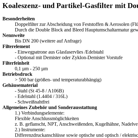
Koaleszenz- und Partikel-Gasfilter mit Do
Besonderheiten
Doppelfilter zur Abscheidung von Feststoffen & Aerosolen (Flü
Durch die Double Block and Bleed Hauptumschaltarmatur gewährl
Nennweite
Bis DN 200 (weitere auf Anfrage)
Filterelement
- Einwegpatrone aus Glasfaservlies /Edelstahl
- Optional mit Demister oder Zyklon-Demister Vorstufe
Filterfeinheit
0,1 µm - 250 µm
Betriebsdruck
> 500 bar (größen- und temperaturabhängig)
Gehäusematerial
- Stahl (St 45-8 / A106B)
- Edelstahl (1.4404 / 316L)
- Schweißnahtfrei
Allgemeines Zubehör und Sonderausstattung
1.) Verbindungselemente:
Flexible Anschlussmöglichkeiten
z. B. geflanscht, NPT, Anschweißenden, Kugelhähne, Nadelven
2.) Instrumente:
Differenzdruckanschlüsse sowie optische und optisch / elektr