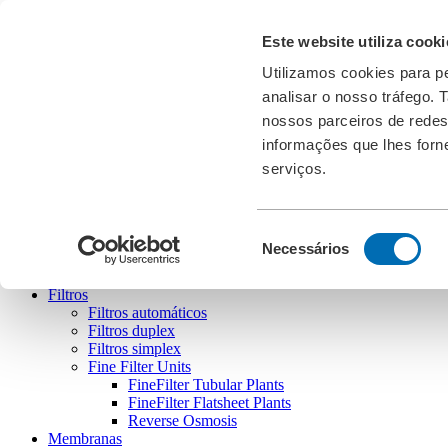
Transferências
Este website utiliza cooki
Feiras
Cookies
Utilizamos cookies para pe
analisar o nosso tráfego.
PT
english
deutsch
français
español
português
nossos parceiros de redes
informações que lhes forne
serviços.
Bollfilter
Seleção
Necessários
de
consentimento
Filtros
Filtros automáticos
Filtros duplex
Filtros simplex
Fine Filter Units
FineFilter Tubular Plants
FineFilter Flatsheet Plants
Reverse Osmosis
Membranas