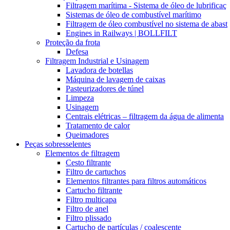
Filtragem marítima - Sistema de óleo de lubrificaç
Sistemas de óleo de combustível marítimo
Filtragem de óleo combustível no sistema de abast
Engines in Railways | BOLLFILT
Proteção da frota
Defesa
Filtragem Industrial e Usinagem
Lavadora de botellas
Máquina de lavagem de caixas
Pasteurizadores de túnel
Limpeza
Usinagem
Centrais elétricas – filtragem da água de alimenta
Tratamento de calor
Queimadores
Peças sobresselentes
Elementos de filtragem
Cesto filtrante
Filtro de cartuchos
Elementos filtrantes para filtros automáticos
Cartucho filtrante
Filtro multicapa
Filtro de anel
Filtro plissado
Cartucho de partículas / coalescente