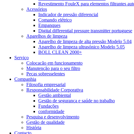
Revestimento FouleX para elementos filtrantes au
Acessórios
Indicador de pressão diferencial
Comando elétrico
Empanques
Digital differential pressure transmitter portuguese
Aparelhos de limpeza
Aparelho de limpeza de alta pressão Modelo 5.04
Aparelho de limpeza ultrasónico Modelo 5.05
BOLL CLEAN 2000+
Serviço
Colocação em funcionamento
Manutenção para o seu filtro
Peças sobresselentes
Companhia
Filosofia empresarial
Responsabilidade Corporativa
Gestão ambiental
Gestão de segurança e saúde no trabalho
Fundações
conformidade
Pesquisa e desenvolvimento
Gestão de qualidade
História
Contacto