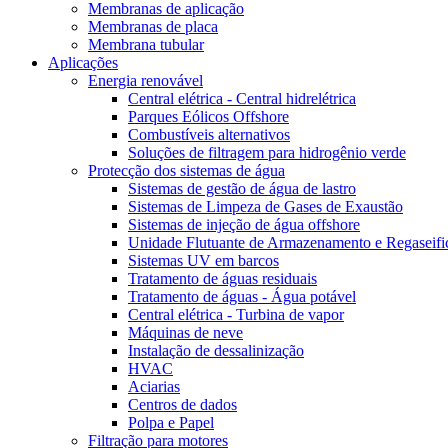
Membranas de aplicação
Membranas de placa
Membrana tubular
Aplicações
Energia renovável
Central elétrica - Central hidrelétrica
Parques Eólicos Offshore
Combustíveis alternativos
Soluções de filtragem para hidrogênio verde
Protecção dos sistemas de água
Sistemas de gestão de água de lastro
Sistemas de Limpeza de Gases de Exaustão
Sistemas de injeção de água offshore
Unidade Flutuante de Armazenamento e Regaseifi
Sistemas UV em barcos
Tratamento de águas residuais
Tratamento de águas - Água potável
Central elétrica - Turbina de vapor
Máquinas de neve
Instalação de dessalinização
HVAC
Aciarias
Centros de dados
Polpa e Papel
Filtração para motores