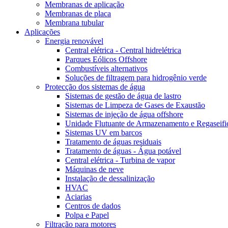
Membranas de aplicação
Membranas de placa
Membrana tubular
Aplicações
Energia renovável
Central elétrica - Central hidrelétrica
Parques Eólicos Offshore
Combustíveis alternativos
Soluções de filtragem para hidrogênio verde
Protecção dos sistemas de água
Sistemas de gestão de água de lastro
Sistemas de Limpeza de Gases de Exaustão
Sistemas de injeção de água offshore
Unidade Flutuante de Armazenamento e Regaseifi
Sistemas UV em barcos
Tratamento de águas residuais
Tratamento de águas - Água potável
Central elétrica - Turbina de vapor
Máquinas de neve
Instalação de dessalinização
HVAC
Aciarias
Centros de dados
Polpa e Papel
Filtração para motores