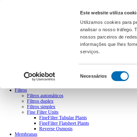
Transferências
Este website utiliza cooki
Feiras
Cookies
Utilizamos cookies para pe
analisar o nosso tráfego.
PT
english
deutsch
français
español
português
nossos parceiros de redes
informações que lhes forne
serviços.
Bollfilter
Seleção
Necessários
de
consentimento
Filtros
Filtros automáticos
Filtros duplex
Filtros simplex
Fine Filter Units
FineFilter Tubular Plants
FineFilter Flatsheet Plants
Reverse Osmosis
Membranas