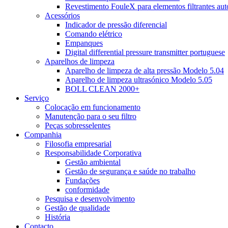
Revestimento FouleX para elementos filtrantes au
Acessórios
Indicador de pressão diferencial
Comando elétrico
Empanques
Digital differential pressure transmitter portuguese
Aparelhos de limpeza
Aparelho de limpeza de alta pressão Modelo 5.04
Aparelho de limpeza ultrasónico Modelo 5.05
BOLL CLEAN 2000+
Serviço
Colocação em funcionamento
Manutenção para o seu filtro
Peças sobresselentes
Companhia
Filosofia empresarial
Responsabilidade Corporativa
Gestão ambiental
Gestão de segurança e saúde no trabalho
Fundações
conformidade
Pesquisa e desenvolvimento
Gestão de qualidade
História
Contacto