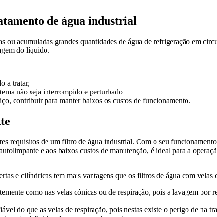
atamento de água industrial
s ou acumuladas grandes quantidades de água de refrigeração em circuit
ragem do líquido.
 a tratar,
stema não seja interrompido e perturbado
ço, contribuir para manter baixos os custos de funcionamento.
te
equisitos de um filtro de água industrial. Com o seu funcionamento b
 autolimpante e aos baixos custos de manutenção, é ideal para a opera
bertas e cilíndricas tem mais vantagens que os filtros de água com velas 
uentemente como nas velas cónicas ou de respiração, pois a lavagem por 
iável do que as velas de respiração, pois nestas existe o perigo de na tr