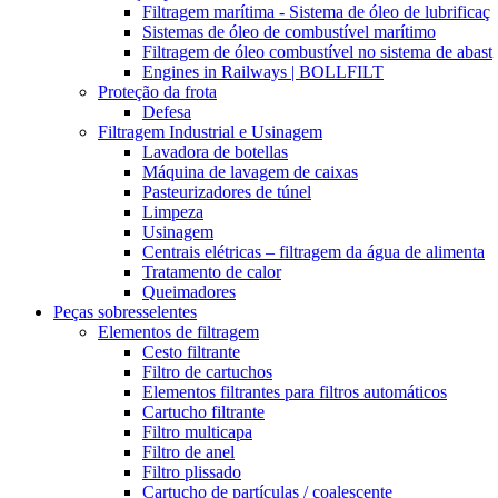
Filtragem marítima - Sistema de óleo de lubrificaç
Sistemas de óleo de combustível marítimo
Filtragem de óleo combustível no sistema de abast
Engines in Railways | BOLLFILT
Proteção da frota
Defesa
Filtragem Industrial e Usinagem
Lavadora de botellas
Máquina de lavagem de caixas
Pasteurizadores de túnel
Limpeza
Usinagem
Centrais elétricas – filtragem da água de alimenta
Tratamento de calor
Queimadores
Peças sobresselentes
Elementos de filtragem
Cesto filtrante
Filtro de cartuchos
Elementos filtrantes para filtros automáticos
Cartucho filtrante
Filtro multicapa
Filtro de anel
Filtro plissado
Cartucho de partículas / coalescente