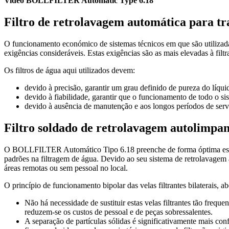
Video BOLLFILTER Automatic Type 6.18
Filtro de retrolavagem automática para tr
O funcionamento económico de sistemas técnicos em que são utilizada
exigências consideráveis. Estas exigências são as mais elevadas à filt
Os filtros de água aqui utilizados devem:
devido à precisão, garantir um grau definido de pureza do líquido
devido à fiabilidade, garantir que o funcionamento de todo o si
devido à ausência de manutenção e aos longos períodos de servi
Filtro soldado de retrolavagem autolimpan
O BOLLFILTER Automático Tipo 6.18 preenche de forma óptima estes r
padrões na filtragem de água. Devido ao seu sistema de retrolavagem
áreas remotas ou sem pessoal no local.
O princípio de funcionamento bipolar das velas filtrantes bilaterais, a
Não há necessidade de sustituir estas velas filtrantes tão freq
reduzem-se os custos de pessoal e de peças sobressalentes.
A separação de partículas sólidas é significativamente mais conf