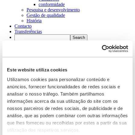
conformidade
Pesquisa e desenvolvimento
Gestão de qualidade
História
Contacto
Transferências
Search
Search
Este website utiliza cookies
Centro
+34 93/634 26 80
Utilizamos cookies para personalizar conteúdo e
anúncios, fornecer funcionalidades de redes sociais e
Contato
analisar o nosso tráfego. Também partilhamos
informações acerca da sua utilização do site com os
Homepage
nossos parceiros de redes sociais, de publicidade e de
Filtros
análise, que as podem combinar com outras informações
que lhes forneceu ou recolhidas por estes a partir da sua
BOLLFILTER automático tipo 8.64/8.72
utilização dos respetivos serviços.