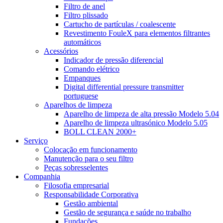
Filtro de anel
Filtro plissado
Cartucho de partículas / coalescente
Revestimento FouleX para elementos filtrantes
automáticos
Acessórios
Indicador de pressão diferencial
Comando elétrico
Empanques
Digital differential pressure transmitter
portuguese
Aparelhos de limpeza
Aparelho de limpeza de alta pressão Modelo 5.04
Aparelho de limpeza ultrasónico Modelo 5.05
BOLL CLEAN 2000+
Serviço
Colocação em funcionamento
Manutenção para o seu filtro
Peças sobresselentes
Companhia
Filosofia empresarial
Responsabilidade Corporativa
Gestão ambiental
Gestão de segurança e saúde no trabalho
Fundações