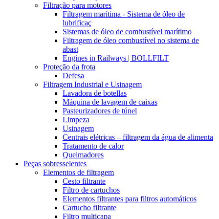
Filtração para motores
Filtragem marítima - Sistema de óleo de
lubrificaç
Sistemas de óleo de combustível marítimo
Filtragem de óleo combustível no sistema de
abast
Engines in Railways | BOLLFILT
Proteção da frota
Defesa
Filtragem Industrial e Usinagem
Lavadora de botellas
Máquina de lavagem de caixas
Pasteurizadores de túnel
Limpeza
Usinagem
Centrais elétricas – filtragem da água de alimenta
Tratamento de calor
Queimadores
Peças sobresselentes
Elementos de filtragem
Cesto filtrante
Filtro de cartuchos
Elementos filtrantes para filtros automáticos
Cartucho filtrante
Filtro multicapa