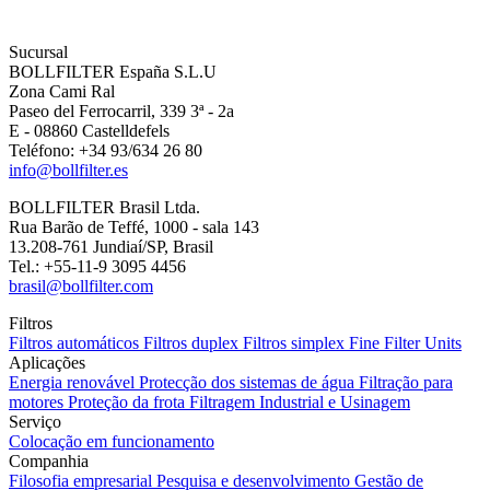
Sucursal
BOLLFILTER España S.L.U
Zona Cami Ral
Paseo del Ferrocarril, 339 3ª - 2a
E - 08860 Castelldefels
Teléfono: +34 93/634 26 80
info@bollfilter.es
BOLLFILTER Brasil Ltda.
Rua Barão de Teffé, 1000 - sala 143
13.208-761 Jundiaí/SP, Brasil
Tel.: +55-11-9 3095 4456
brasil@bollfilter.com
Filtros
Filtros automáticos
Filtros duplex
Filtros simplex
Fine Filter Units
Aplicações
Energia renovável
Protecção dos sistemas de água
Filtração para
motores
Proteção da frota
Filtragem Industrial e Usinagem
Serviço
Colocação em funcionamento
Companhia
Filosofia empresarial
Pesquisa e desenvolvimento
Gestão de