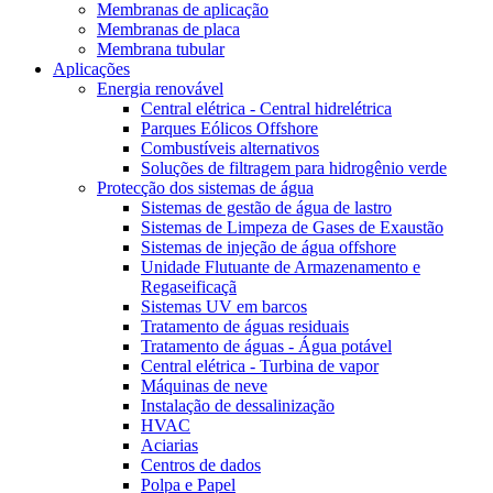
Membranas de aplicação
Membranas de placa
Membrana tubular
Aplicações
Energia renovável
Central elétrica - Central hidrelétrica
Parques Eólicos Offshore
Combustíveis alternativos
Soluções de filtragem para hidrogênio verde
Protecção dos sistemas de água
Sistemas de gestão de água de lastro
Sistemas de Limpeza de Gases de Exaustão
Sistemas de injeção de água offshore
Unidade Flutuante de Armazenamento e
Regaseificaçã
Sistemas UV em barcos
Tratamento de águas residuais
Tratamento de águas - Água potável
Central elétrica - Turbina de vapor
Máquinas de neve
Instalação de dessalinização
HVAC
Aciarias
Centros de dados
Polpa e Papel