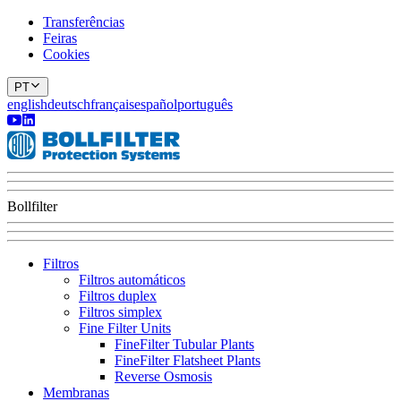
Transferências
Feiras
Cookies
PT
english
deutsch
français
español
português
Bollfilter
Filtros
Filtros automáticos
Filtros duplex
Filtros simplex
Fine Filter Units
FineFilter Tubular Plants
FineFilter Flatsheet Plants
Reverse Osmosis
Membranas