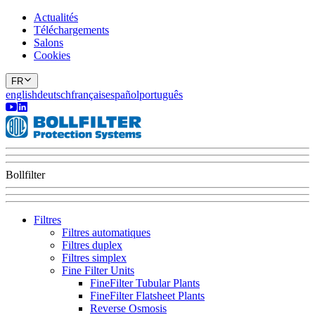
Actualités
Téléchargements
Salons
Cookies
FR
english
deutsch
français
español
português
Bollfilter
Filtres
Filtres automatiques
Filtres duplex
Filtres simplex
Fine Filter Units
FineFilter Tubular Plants
FineFilter Flatsheet Plants
Reverse Osmosis