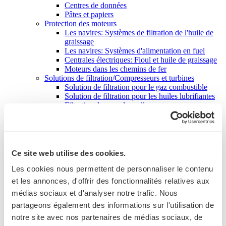
Centres de données
Pâtes et papiers
Protection des moteurs
Les navires: Systèmes de filtration de l'huile de
graissage
Les navires: Systèmes d'alimentation en fuel
Centrales électriques: Fioul et huile de graissage
Moteurs dans les chemins de fer
Solutions de filtration/Compresseurs et turbines
Solution de filtration pour le gaz combustible
Solution de filtration pour les huiles lubrifiantes
Filtration des gaz de scellement secs
Défense
Défense
Pièces de rechange
Éléments filtrants
Tamis type panier
Ce site web utilise des cookies.
Tamis de bougie
Les cookies nous permettent de personnaliser le contenu
Eléments de bougies pour filtres automatiques
Cartouche de filtre
et les annonces, d'offrir des fonctionnalités relatives aux
Filtre à chemise
médias sociaux et d'analyser notre trafic. Nous
Élément annulaire
partageons également des informations sur l'utilisation de
Tamis à étoiles
Élément à particules coalescent
notre site avec nos partenaires de médias sociaux, de
Revêtement FouleX pour les éléments filtrants