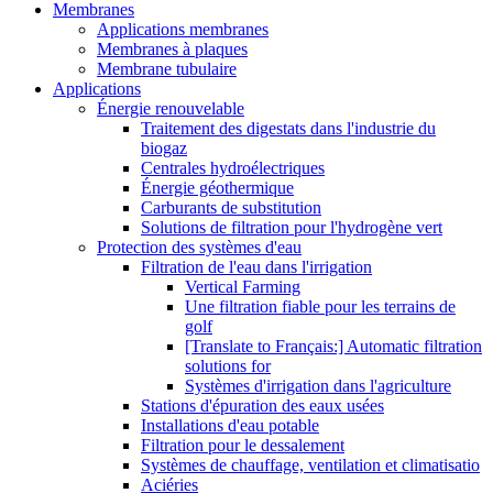
Membranes
Applications membranes
Membranes à plaques
Membrane tubulaire
Applications
Énergie renouvelable
Traitement des digestats dans l'industrie du
biogaz
Centrales hydroélectriques
Énergie géothermique
Carburants de substitution
Solutions de filtration pour l'hydrogène vert
Protection des systèmes d'eau
Filtration de l'eau dans l'irrigation
Vertical Farming
Une filtration fiable pour les terrains de
golf
[Translate to Français:] Automatic filtration
solutions for
Systèmes d'irrigation dans l'agriculture
Stations d'épuration des eaux usées
Installations d'eau potable
Filtration pour le dessalement
Systèmes de chauffage, ventilation et climatisatio
Aciéries