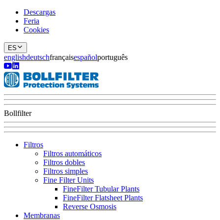
Descargas
Feria
Cookies
ES
english
deutsch
français
español
português
Bollfilter
Filtros
Filtros automáticos
Filtros dobles
Filtros simples
Fine Filter Units
FineFilter Tubular Plants
FineFilter Flatsheet Plants
Reverse Osmosis
Membranas