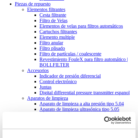
Piezas de repuesto
Elementos filtrantes
Cesta filtrante
Filtro de Velas
Elementos de velas para filtros automáticos
Cartuchos filtrantes
Elemento multiple
Filtro anular
Filtro plisado
Filtro de partículas / coalescente
Revestimiento FouleX para filtro automático |
BOLLFILTER
Accesorios
Indicador de presión diferencial
Control electrónico
Juntas
Digital differential pressure transmitter espanol
Aparatos de limpieza
Aparato de limpieza a alta presión tipo 5.04
Aparato de limpieza ultrasónica tipo 5.05
BOLL CLEAN 2000+
Servicio
Puesta en marcha
Mantenimiento de su filtro
Piezas de repuesto