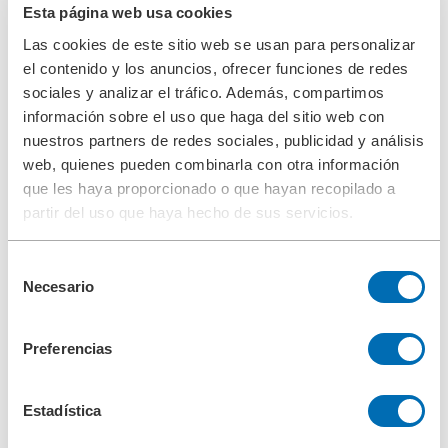
Esta página web usa cookies
Compañía
Filosofía empresarial
Las cookies de este sitio web se usan para personalizar
Responsabilidad corporativa
el contenido y los anuncios, ofrecer funciones de redes
Gestión medioambiental
Gestión en prevención de riesgos laborales
sociales y analizar el tráfico. Además, compartimos
Fundaciones
información sobre el uso que haga del sitio web con
Cumplimiento
nuestros partners de redes sociales, publicidad y análisis
Investigación & Desarrollo
Control de calidad
web, quienes pueden combinarla con otra información
Referencia
que les haya proporcionado o que hayan recopilado a
Historia
partir del uso que haya hecho de sus servicios.
Contacto
Descargas
Search
Selección
Necesario
de
consentimiento
Search
Preferencias
Centro
+34 93/634 26 80
Estadística
Contacto