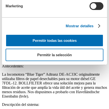
Homepage ES
Marketing
Compañía
Referencia
Mostrar detalles
Ferrocarril
Permitir todas las cookies
Ferrocarril
Permitir la selección
Havelländische Eisenbahn
Antecedentes:
La locomotora “Blue Tiger” Adtranz DE-AC33C originalmente
utilizaba filtros de papel desechables para su motor diésel GE
7FDL-12. BOLLFILTER ofrece una solución mejora para la
filtración de aceite que amplía la vida útil del aceite y genera muchos
menos residuos. Nos dispusimos a probarlo con Havelländische
Eisenbahn (hvle).
Descripción del sistema: