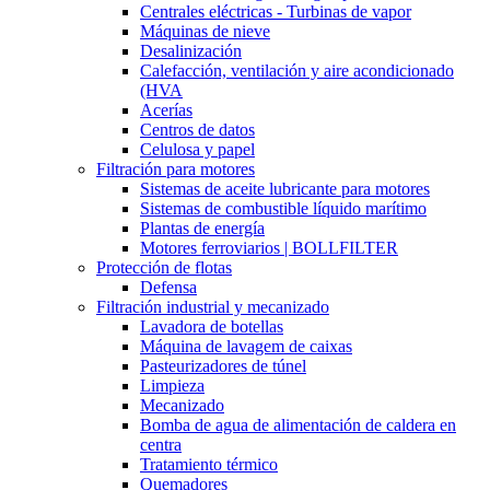
Centrales eléctricas - Turbinas de vapor
Máquinas de nieve
Desalinización
Calefacción, ventilación y aire acondicionado
(HVA
Acerías
Centros de datos
Celulosa y papel
Filtración para motores
Sistemas de aceite lubricante para motores
Sistemas de combustible líquido marítimo
Plantas de energía
Motores ferroviarios | BOLLFILTER
Protección de flotas
Defensa
Filtración industrial y mecanizado
Lavadora de botellas
Máquina de lavagem de caixas
Pasteurizadores de túnel
Limpieza
Mecanizado
Bomba de agua de alimentación de caldera en
centra
Tratamiento térmico
Quemadores