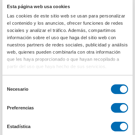
Homepage ES
Esta página web usa cookies
Filtros
Las cookies de este sitio web se usan para personalizar
el contenido y los anuncios, ofrecer funciones de redes
sociales y analizar el tráfico. Además, compartimos
Filtro coalescente para la
información sobre el uso que haga del sitio web con
industria del petróleo y el gas
nuestros partners de redes sociales, publicidad y análisis
web, quienes pueden combinarla con otra información
que les haya proporcionado o que hayan recopilado a
En la industria del petróleo y el gas, los filtros coalescentes
partir del uso que haya hecho de sus servicios.
líquido/gas se emplean habitualmente para separar líquidos de gases.
El
elemento coalescente
BOLL & KIRCH está compuesto por dos
Selección
capas, que tienen funciones distintas. En la primera capa se separan
las sustancias sólidas que aún pudiera haber en el flujo de gas. En la
Necesario
de
segunda capa se separan las gotas de líquido por coalescencia de las
consentimiento
mismas en un tejido especial.
Preferencias
Función del filtro coalescente
En el fieltro, las pequeñas gotas de líquido que haya en el gas se
Estadística
acumulan formando gotas más grandes (coalescencia = confluencia)