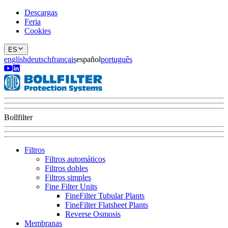
Descargas
Feria
Cookies
ES
english
deutsch
français
español
português
Bollfilter
Filtros
Filtros automáticos
Filtros dobles
Filtros simples
Fine Filter Units
FineFilter Tubular Plants
FineFilter Flatsheet Plants
Reverse Osmosis
Membranas