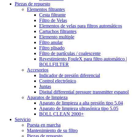
Piezas de repuesto
Elementos filtrantes
Cesta filtrante
Filtro de Velas
Elementos de velas para filtros automáticos
Cartuchos filtrantes
Elemento multiple
Filtro anular
Filtro plisado
Filtro de partículas / coalescente
Revestimiento FouleX para filtro automático |
BOLLFILTER
Accesorios
Indicador de presión diferencial
Control electrónico
Juntas
Digital differential pressure transmitter espanol
Aparatos de limpieza
Aparato de limpieza a alta presión tipo 5.04
Aparato de limpieza ultrasónica tipo 5.05
BOLL CLEAN 2000+
Servicio
Puesta en marcha
Mantenimiento de su filtro
Piezas de repuesto