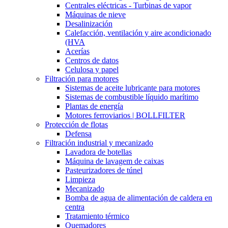
Centrales eléctricas - Turbinas de vapor
Máquinas de nieve
Desalinización
Calefacción, ventilación y aire acondicionado
(HVA
Acerías
Centros de datos
Celulosa y papel
Filtración para motores
Sistemas de aceite lubricante para motores
Sistemas de combustible líquido marítimo
Plantas de energía
Motores ferroviarios | BOLLFILTER
Protección de flotas
Defensa
Filtración industrial y mecanizado
Lavadora de botellas
Máquina de lavagem de caixas
Pasteurizadores de túnel
Limpieza
Mecanizado
Bomba de agua de alimentación de caldera en
centra
Tratamiento térmico
Quemadores