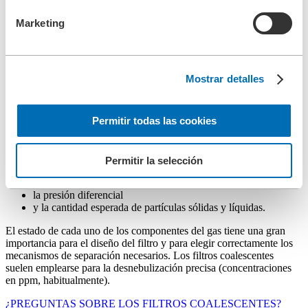
y a partir de un determinado tamaño de la gota, fluyen bajando por
el fieltro debido a la gravedad. El líquido separado puede recogerse
Marketing
y, en caso necesario, almacenarse en un depósito de líquidos. El
nivel de llenado se puede comprobar mediante sistemas de medición
de nivel, indicadores de nivel magnéticos o mirillas (accesorios
especiales).
Mostrar detalles
Diseño del filtro coalescente
Permitir todas las cookies
Para un diseño óptimo del filtro de gas (coalescente
simplex
o coalescente
dúplex
), además de los componentes del gas
y parámetros de servicio como el caudal, la presión y la temperatura,
se tienen en cuenta:
Permitir la selección
el rendimiento de separación
la presión diferencial
y la cantidad esperada de partículas sólidas y líquidas.
El estado de cada uno de los componentes del gas tiene una gran
importancia para el diseño del filtro y para elegir correctamente los
mecanismos de separación necesarios. Los filtros coalescentes
suelen emplearse para la desnebulización precisa (concentraciones
en ppm, habitualmente).
¿PREGUNTAS SOBRE LOS FILTROS COALESCENTES?