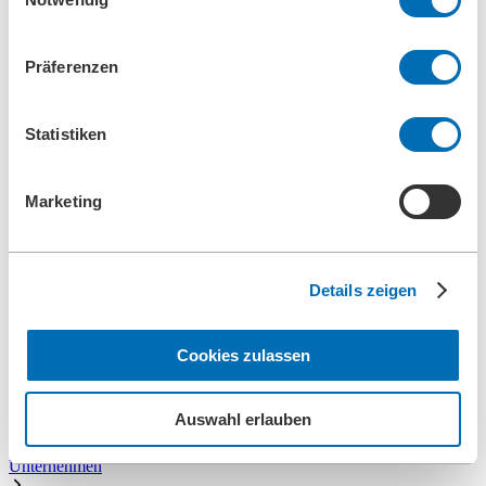
Qualitätsmanagement
Referenzen
Unternehmensgeschichte
Präferenzen
Kontakt
Information
News
Statistiken
Downloads
Messen
Search
Marketing
Suchen
Details zeigen
Zentrale
+49 2273/562-0
Ersatzteile
+49 2273/562-500
Cookies zulassen
Kontakt
Auswahl erlauben
Startseite
Unternehmen