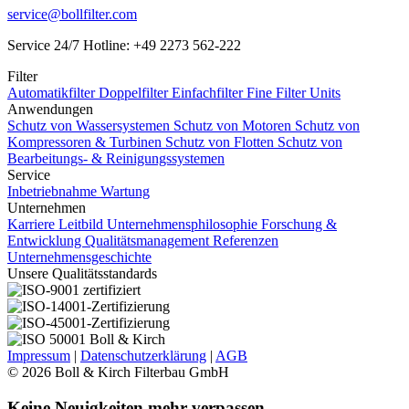
service@bollfilter.com
Service 24/7 Hotline: +49 2273 562-222
Filter
Automatikfilter
Doppelfilter
Einfachfilter
Fine Filter Units
Anwendungen
Schutz von Wassersystemen
Schutz von Motoren
Schutz von
Kompressoren & Turbinen
Schutz von Flotten
Schutz von
Bearbeitungs- & Reinigungssystemen
Service
Inbetriebnahme
Wartung
Unternehmen
Karriere
Leitbild Unternehmensphilosophie
Forschung &
Entwicklung
Qualitätsmanagement
Referenzen
Unternehmensgeschichte
Unsere Qualitätsstandards
Impressum
|
Datenschutzerklärung
|
AGB
© 2026 Boll & Kirch Filterbau GmbH
Keine Neuigkeiten mehr verpassen