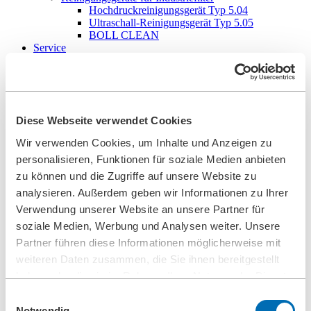
Hochdruckreinigungsgerät Typ 5.04
Ultraschall-Reinigungsgerät Typ 5.05
BOLL CLEAN
Service
Inbetriebnahme
Wartung
Ersatzteile
Unternehmen
Karriere
Diese Webseite verwendet Cookies
Einsteiger und Erfahrene
Ausbildung
Wir verwenden Cookies, um Inhalte und Anzeigen zu
Mechatroniker (m/w/d)
personalisieren, Funktionen für soziale Medien anbieten
Konstruktionsmechaniker (m/w/d)
Produktionstechnologe (m/w/d)
zu können und die Zugriffe auf unsere Website zu
Industriekauffrau/-mann (m/w/d)
analysieren. Außerdem geben wir Informationen zu Ihrer
Studenten
Verwendung unserer Website an unsere Partner für
Schulpraktikum
Leitbild Unternehmensphilosophie
soziale Medien, Werbung und Analysen weiter. Unsere
Führungsleitlinien
Partner führen diese Informationen möglicherweise mit
Unternehmerische Verantwortung
weiteren Daten zusammen, die Sie ihnen bereitgestellt
Umweltmanagement
Arbeitsschutzmanagement
haben oder die sie im Rahmen Ihrer Nutzung der Dienste
Stiftungen
gesammelt haben.
Einwilligungsauswahl
Compliance
Forschung & Entwicklung
Notwendig