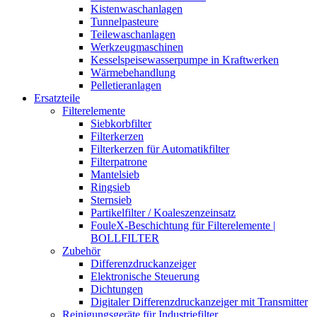
Kistenwaschanlagen
Tunnelpasteure
Teilewaschanlagen
Werkzeugmaschinen
Kesselspeisewasserpumpe in Kraftwerken
Wärmebehandlung
Pelletieranlagen
Ersatzteile
Filterelemente
Siebkorbfilter
Filterkerzen
Filterkerzen für Automatikfilter
Filterpatrone
Mantelsieb
Ringsieb
Sternsieb
Partikelfilter / Koaleszenzeinsatz
FouleX-Beschichtung für Filterelemente |
BOLLFILTER
Zubehör
Differenzdruckanzeiger
Elektronische Steuerung
Dichtungen
Digitaler Differenzdruckanzeiger mit Transmitter
Reinigungsgeräte für Industriefilter