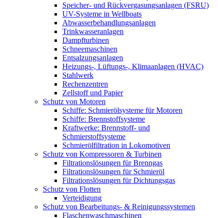
Speicher- und Rückvergasungsanlagen (FSRU)
UV-Systeme in Wellboats
Abwasserbehandlungsanlagen
Trinkwasseranlagen
Dampfturbinen
Schneemaschinen
Entsalzungsanlagen
Heizungs-, Lüftungs-, Klimaanlagen (HVAC)
Stahlwerk
Rechenzentren
Zellstoff und Papier
Schutz von Motoren
Schiffe: Schmierölsysteme für Motoren
Schiffe: Brennstoffsysteme
Kraftwerke: Brennstoff- und
Schmierstoffsysteme
Schmierölfiltration in Lokomotiven
Schutz von Kompressoren & Turbinen
Filtrationslösungen für Brenngas
Filtrationslösungen für Schmieröl
Filtrationslösungen für Dichtungsgas
Schutz von Flotten
Verteidigung
Schutz von Bearbeitungs- & Reinigungssystemen
Flaschenwaschmaschinen