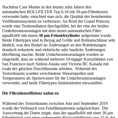
Nachdem Case Marine in den letzten zehn Jahren den
automatischen BOLLFILTER Typ 6.18 mit 50-µm-Filterkerzen
verwendet hatte, entschied man sich, die Qualität des bestehenden
Vorfiltrationssystems zu verbessern. An Bord der Grand Princess
wurde eine Testinstallation durchgeführt, bei der eine der beiden
Umkehrosmoseanlagen mit dem neuen automatischen Filter
aquaBoll® mit einem
30 µm Feinsiebzylinder
aufgerüstet wurde.
Beide Filtertypen sind in Bezug auf Größe und Rohranschlüsse sehr
ähnlich, was den Bedarf an Änderungen an den Rohrleitungen
drastisch reduzierte und elektrische oder bauliche Änderungen
überflüssig machte. Beide Umkehrosmoseanlagen wurden so
eingestellt, dass sie während mehrerer 10-tägiger Kreuzfahrten von
San Francisco nach Südost-Alaska und Victoria BC Kanada mit
exakt der gleichen Durchflussrate arbeiten. Während des
Testzeitraums wurden verschiedene Wasserquellen und
Temperaturen als Speisewasser für die Umkehrosmoseanlagen
verwendet, und beide Filtertypen funktionierten einwandfrei.
Die Filtrationseffizienz nahm zu
Während des Testzeitraums zwischen Juni und September 2019
wurde der Verbrauch von Feinfilterpatronen aufgezeichnet. Die
Auswertung der Daten zeigte, dass der aquaBoll® mit einer 30 µm
Filterfeinheit und einer verbesserten Rückspüleffizienz nur 25 % der