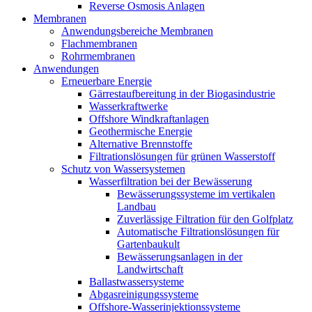
Reverse Osmosis Anlagen
Membranen
Anwendungsbereiche Membranen
Flachmembranen
Rohrmembranen
Anwendungen
Erneuerbare Energie
Gärrestaufbereitung in der Biogasindustrie
Wasserkraftwerke
Offshore Windkraftanlagen
Geothermische Energie
Alternative Brennstoffe
Filtrationslösungen für grünen Wasserstoff
Schutz von Wassersystemen
Wasserfiltration bei der Bewässerung
Bewässerungssysteme im vertikalen
Landbau
Zuverlässige Filtration für den Golfplatz
Automatische Filtrationslösungen für
Gartenbaukult
Bewässerungsanlagen in der
Landwirtschaft
Ballastwassersysteme
Abgasreinigungssysteme
Offshore-Wasserinjektionssysteme