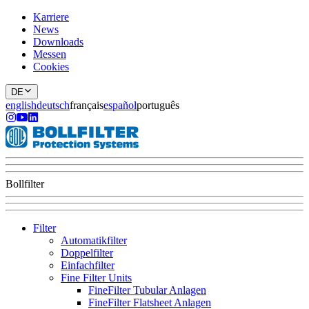
Karriere
News
Downloads
Messen
Cookies
DE
english
deutsch
français
español
português
Bollfilter
Filter
Automatikfilter
Doppelfilter
Einfachfilter
Fine Filter Units
FineFilter Tubular Anlagen
FineFilter Flatsheet Anlagen