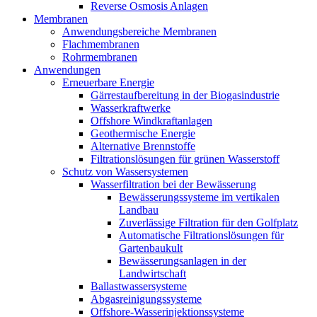
Reverse Osmosis Anlagen
Membranen
Anwendungsbereiche Membranen
Flachmembranen
Rohrmembranen
Anwendungen
Erneuerbare Energie
Gärrestaufbereitung in der Biogasindustrie
Wasserkraftwerke
Offshore Windkraftanlagen
Geothermische Energie
Alternative Brennstoffe
Filtrationslösungen für grünen Wasserstoff
Schutz von Wassersystemen
Wasserfiltration bei der Bewässerung
Bewässerungssysteme im vertikalen
Landbau
Zuverlässige Filtration für den Golfplatz
Automatische Filtrationslösungen für
Gartenbaukult
Bewässerungsanlagen in der
Landwirtschaft
Ballastwassersysteme
Abgasreinigungssysteme
Offshore-Wasserinjektionssysteme