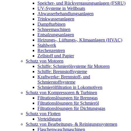
Speicher- und Rückvergasungsanlagen (FSRU)
UV-Systeme in Wellboats
Abwasserbehandlungsanlagen
Trinkwasseranlagen
Dampfturbinen
Schneemaschinen
Entsalzungsanlagen
Heizungs-, Lüftungs-, Klimaanlagen (HVAC)
Stahlwerk
Rechenzentren
Zellstoff und Papier
Schutz von Motoren
Schiffe: Schmierölsysteme für Motoren
Schiffe: Brennstoffsysteme
Kraftwerke: Brennstoff- und
Schmierstoffsysteme
Schmierölfiltration in Lokomotiven
Schutz von Kompressoren & Turbinen
Filtrationslösungen für Brenngas
Filtrationslösungen für Schmieröl
Filtrationslösungen für Dichtungsgas
Schutz von Flotten
Verteidigung
Schutz von Bearbeitungs- & Reinigungssystemen
Flaschenwaschmaschinen