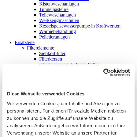
Kistenwaschanlagen
Tunnelpasteure
Teilewaschanlagen
Werkzeugmaschinen
Kesselspeisewasserpumpe in Kraftwerken
Wärmebehandlung
Pelletieranlagen
Ersatzteile
Filterelemente
Siebkorbfilter
Filterkerzen
Filterkerzen für Automatikfilter
Filterpatrone
Mantelsieb
Ringsieb
Sternsieb
Partikelfilter / Koaleszenzeinsatz
Diese Webseite verwendet Cookies
FouleX-Beschichtung für Filterelemente |
BOLLFILTER
Wir verwenden Cookies, um Inhalte und Anzeigen zu
Zubehör
personalisieren, Funktionen für soziale Medien anbieten
Differenzdruckanzeiger
zu können und die Zugriffe auf unsere Website zu
Elektronische Steuerung
Dichtungen
analysieren. Außerdem geben wir Informationen zu Ihrer
Digitaler Differenzdruckanzeiger mit Transmitter
Verwendung unserer Website an unsere Partner für
Reinigungsgeräte für Industriefilter