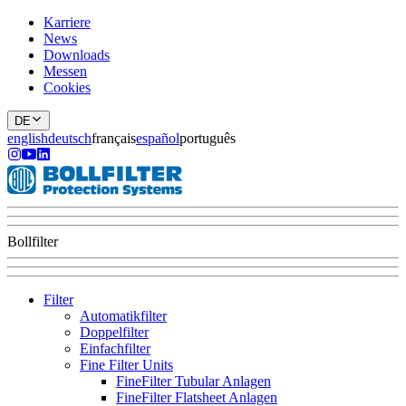
Karriere
News
Downloads
Messen
Cookies
DE
english
deutsch
français
español
português
Bollfilter
Filter
Automatikfilter
Doppelfilter
Einfachfilter
Fine Filter Units
FineFilter Tubular Anlagen
FineFilter Flatsheet Anlagen