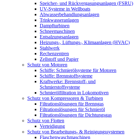
Speicher- und Rückvergasungsanlagen (FSRU)
UV-Systeme in Wellboats
Abwasserbehandlungsanlagen
Trinkwasseranlagen
Dampfturbinen
Schneemaschinen
Entsalzungsanlagen
Heizungs-, Lüftungs-, Klimaanlagen (HVAC)
Stahlwerk
Rechenzentren
Zellstoff und Papier
Schutz von Motoren
Schiffe: Schmierölsysteme für Motoren
Schiffe: Brennstoffsysteme
Kraftwerke: Brennstoff- und
Schmierstoffsysteme
Schmierölfiltration in Lokomotiven
Schutz von Kompressoren & Turbinen
Filtrationslösungen für Brenngas
Filtrationslösungen für Schmieröl
Filtrationslösungen für Dichtungsgas
Schutz von Flotten
Verteidigung
Schutz von Bearbeitungs- & Reinigungssystemen
Flaschenwaschmaschinen