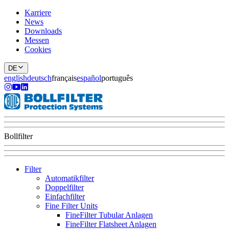
Karriere
News
Downloads
Messen
Cookies
DE
english
deutsch
français
español
português
Bollfilter
Filter
Automatikfilter
Doppelfilter
Einfachfilter
Fine Filter Units
FineFilter Tubular Anlagen
FineFilter Flatsheet Anlagen