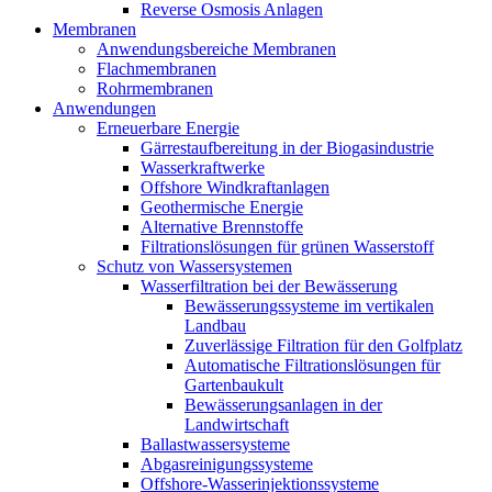
Reverse Osmosis Anlagen
Membranen
Anwendungsbereiche Membranen
Flachmembranen
Rohrmembranen
Anwendungen
Erneuerbare Energie
Gärrestaufbereitung in der Biogasindustrie
Wasserkraftwerke
Offshore Windkraftanlagen
Geothermische Energie
Alternative Brennstoffe
Filtrationslösungen für grünen Wasserstoff
Schutz von Wassersystemen
Wasserfiltration bei der Bewässerung
Bewässerungssysteme im vertikalen
Landbau
Zuverlässige Filtration für den Golfplatz
Automatische Filtrationslösungen für
Gartenbaukult
Bewässerungsanlagen in der
Landwirtschaft
Ballastwassersysteme
Abgasreinigungssysteme
Offshore-Wasserinjektionssysteme