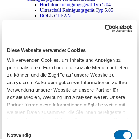
Hochdruckreinigungsgerät Typ 5.04
Ultraschall-Reinigungsgerät Typ 5.05
BOLL CLEAN
Service
Inbetriebnahme
Wartung
Ersatzteile
Unternehmen
Karriere
Diese Webseite verwendet Cookies
Einsteiger und Erfahrene
Wir verwenden Cookies, um Inhalte und Anzeigen zu
Ausbildung
Mechatroniker (m/w/d)
personalisieren, Funktionen für soziale Medien anbieten
Konstruktionsmechaniker (m/w/d)
zu können und die Zugriffe auf unsere Website zu
Produktionstechnologe (m/w/d)
analysieren. Außerdem geben wir Informationen zu Ihrer
Industriekauffrau/-mann (m/w/d)
Studenten
Verwendung unserer Website an unsere Partner für
Schulpraktikum
soziale Medien, Werbung und Analysen weiter. Unsere
Leitbild Unternehmensphilosophie
Partner führen diese Informationen möglicherweise mit
Führungsleitlinien
Unternehmerische Verantwortung
weiteren Daten zusammen, die Sie ihnen bereitgestellt
Umweltmanagement
haben oder die sie im Rahmen Ihrer Nutzung der Dienste
Arbeitsschutzmanagement
gesammelt haben.
Stiftungen
Einwilligungsauswahl
Compliance
Notwendig
Forschung & Entwicklung