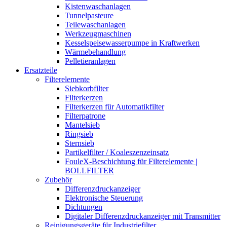
Kistenwaschanlagen
Tunnelpasteure
Teilewaschanlagen
Werkzeugmaschinen
Kesselspeisewasserpumpe in Kraftwerken
Wärmebehandlung
Pelletieranlagen
Ersatzteile
Filterelemente
Siebkorbfilter
Filterkerzen
Filterkerzen für Automatikfilter
Filterpatrone
Mantelsieb
Ringsieb
Sternsieb
Partikelfilter / Koaleszenzeinsatz
FouleX-Beschichtung für Filterelemente |
BOLLFILTER
Zubehör
Differenzdruckanzeiger
Elektronische Steuerung
Dichtungen
Digitaler Differenzdruckanzeiger mit Transmitter
Reinigungsgeräte für Industriefilter