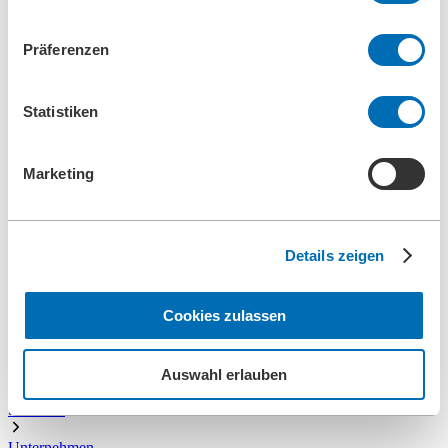
Qualitätsmanagement
Referenzen
Präferenzen
Unternehmensgeschichte
Kontakt
Information
News
Statistiken
Downloads
Messen
Search
Marketing
Suchen
Details zeigen
Zentrale
+49 2273/562-0
Ersatzteile
Cookies zulassen
+49 2273/562-500
Kontakt
Auswahl erlauben
Startseite
Unternehmen