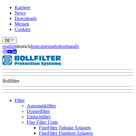
Karriere
News
Downloads
Messen
Cookies
DE
english
deutsch
français
español
português
Bollfilter
Filter
Automatikfilter
Doppelfilter
Einfachfilter
Fine Filter Units
FineFilter Tubular Anlagen
FineFilter Flatsheet Anlagen