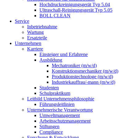
Hochdruckreinigungsgerät Typ 5.04
Ultraschall-Reinigungsgerät Typ 5.05
BOLL CLEAN
Service
Inbetriebnahme
Wartung
Ersatzteile
Unternehmen
Karriere
Einsteiger und Erfahrene
Ausbildung
Mechatroniker (m/w/d)
Konstruktionsmechaniker (m/w/d)
Produktionstechnologe (m/w/d)
Industriekauffrau/-mann (m/w/d)
Studenten
Schulpraktikum
Leitbild Unternehmensphilosophie
Führungsleitlinien
Unternehmerische Verantwortung
Umweltmanagement
Arbeitsschutzmanagement
Stiftungen
Compliance
Forschung & Entwicklung