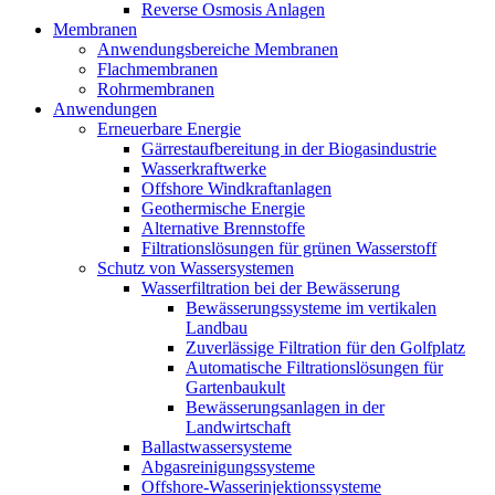
Reverse Osmosis Anlagen
Membranen
Anwendungsbereiche Membranen
Flachmembranen
Rohrmembranen
Anwendungen
Erneuerbare Energie
Gärrestaufbereitung in der Biogasindustrie
Wasserkraftwerke
Offshore Windkraftanlagen
Geothermische Energie
Alternative Brennstoffe
Filtrationslösungen für grünen Wasserstoff
Schutz von Wassersystemen
Wasserfiltration bei der Bewässerung
Bewässerungssysteme im vertikalen
Landbau
Zuverlässige Filtration für den Golfplatz
Automatische Filtrationslösungen für
Gartenbaukult
Bewässerungsanlagen in der
Landwirtschaft
Ballastwassersysteme
Abgasreinigungssysteme
Offshore-Wasserinjektionssysteme