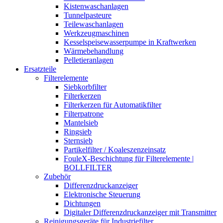
Kistenwaschanlagen
Tunnelpasteure
Teilewaschanlagen
Werkzeugmaschinen
Kesselspeisewasserpumpe in Kraftwerken
Wärmebehandlung
Pelletieranlagen
Ersatzteile
Filterelemente
Siebkorbfilter
Filterkerzen
Filterkerzen für Automatikfilter
Filterpatrone
Mantelsieb
Ringsieb
Sternsieb
Partikelfilter / Koaleszenzeinsatz
FouleX-Beschichtung für Filterelemente |
BOLLFILTER
Zubehör
Differenzdruckanzeiger
Elektronische Steuerung
Dichtungen
Digitaler Differenzdruckanzeiger mit Transmitter
Reinigungsgeräte für Industriefilter