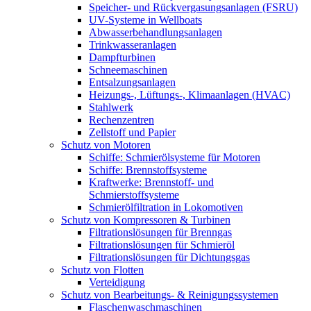
Speicher- und Rückvergasungsanlagen (FSRU)
UV-Systeme in Wellboats
Abwasserbehandlungsanlagen
Trinkwasseranlagen
Dampfturbinen
Schneemaschinen
Entsalzungsanlagen
Heizungs-, Lüftungs-, Klimaanlagen (HVAC)
Stahlwerk
Rechenzentren
Zellstoff und Papier
Schutz von Motoren
Schiffe: Schmierölsysteme für Motoren
Schiffe: Brennstoffsysteme
Kraftwerke: Brennstoff- und
Schmierstoffsysteme
Schmierölfiltration in Lokomotiven
Schutz von Kompressoren & Turbinen
Filtrationslösungen für Brenngas
Filtrationslösungen für Schmieröl
Filtrationslösungen für Dichtungsgas
Schutz von Flotten
Verteidigung
Schutz von Bearbeitungs- & Reinigungssystemen
Flaschenwaschmaschinen