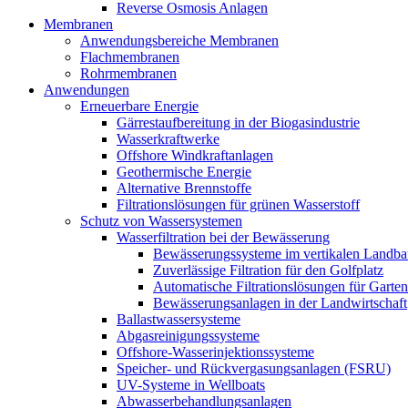
Reverse Osmosis Anlagen
Membranen
Anwendungsbereiche Membranen
Flachmembranen
Rohrmembranen
Anwendungen
Erneuerbare Energie
Gärrestaufbereitung in der Biogasindustrie
Wasserkraftwerke
Offshore Windkraftanlagen
Geothermische Energie
Alternative Brennstoffe
Filtrationslösungen für grünen Wasserstoff
Schutz von Wassersystemen
Wasserfiltration bei der Bewässerung
Bewässerungssysteme im vertikalen Landba
Zuverlässige Filtration für den Golfplatz
Automatische Filtrationslösungen für Garte
Bewässerungsanlagen in der Landwirtschaft
Ballastwassersysteme
Abgasreinigungssysteme
Offshore-Wasserinjektionssysteme
Speicher- und Rückvergasungsanlagen (FSRU)
UV-Systeme in Wellboats
Abwasserbehandlungsanlagen