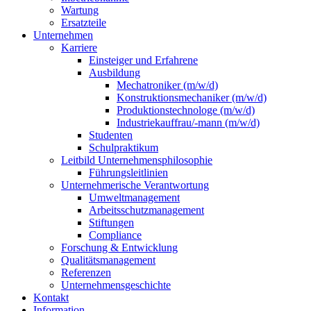
Wartung
Ersatzteile
Unternehmen
Karriere
Einsteiger und Erfahrene
Ausbildung
Mechatroniker (m/w/d)
Konstruktionsmechaniker (m/w/d)
Produktionstechnologe (m/w/d)
Industriekauffrau/-mann (m/w/d)
Studenten
Schulpraktikum
Leitbild Unternehmensphilosophie
Führungsleitlinien
Unternehmerische Verantwortung
Umweltmanagement
Arbeitsschutzmanagement
Stiftungen
Compliance
Forschung & Entwicklung
Qualitätsmanagement
Referenzen
Unternehmensgeschichte
Kontakt
Information