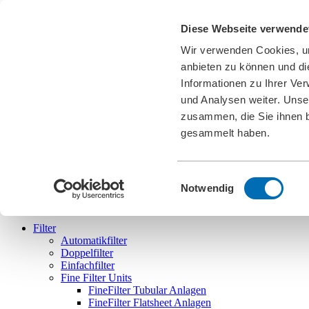
Karriere
Diese Webseite verwende
News
Downloads
Wir verwenden Cookies, um
Messen
Cookies
anbieten zu können und di
Informationen zu Ihrer Ve
DE
und Analysen weiter. Unse
english
deutsch
français
español
português
zusammen, die Sie ihnen b
gesammelt haben.
Einwilligungsauswahl
Bollfilter
Notwendig
Filter
Automatikfilter
Doppelfilter
Einfachfilter
Fine Filter Units
FineFilter Tubular Anlagen
FineFilter Flatsheet Anlagen