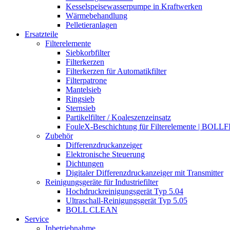
Kesselspeisewasserpumpe in Kraftwerken
Wärmebehandlung
Pelletieranlagen
Ersatzteile
Filterelemente
Siebkorbfilter
Filterkerzen
Filterkerzen für Automatikfilter
Filterpatrone
Mantelsieb
Ringsieb
Sternsieb
Partikelfilter / Koaleszenzeinsatz
FouleX-Beschichtung für Filterelemente | BOLL
Zubehör
Differenzdruckanzeiger
Elektronische Steuerung
Dichtungen
Digitaler Differenzdruckanzeiger mit Transmitter
Reinigungsgeräte für Industriefilter
Hochdruckreinigungsgerät Typ 5.04
Ultraschall-Reinigungsgerät Typ 5.05
BOLL CLEAN
Service
Inbetriebnahme