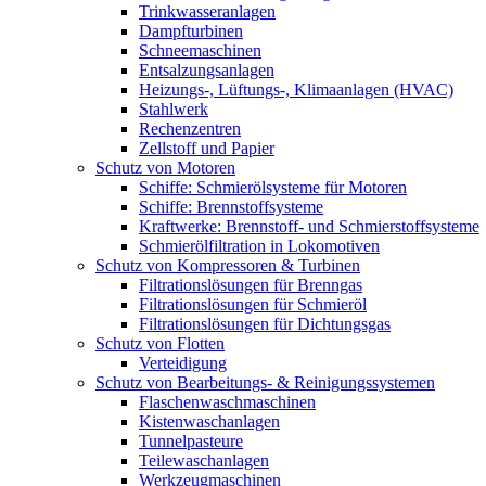
Trinkwasseranlagen
Dampfturbinen
Schneemaschinen
Entsalzungsanlagen
Heizungs-, Lüftungs-, Klimaanlagen (HVAC)
Stahlwerk
Rechenzentren
Zellstoff und Papier
Schutz von Motoren
Schiffe: Schmierölsysteme für Motoren
Schiffe: Brennstoffsysteme
Kraftwerke: Brennstoff- und Schmierstoffsysteme
Schmierölfiltration in Lokomotiven
Schutz von Kompressoren & Turbinen
Filtrationslösungen für Brenngas
Filtrationslösungen für Schmieröl
Filtrationslösungen für Dichtungsgas
Schutz von Flotten
Verteidigung
Schutz von Bearbeitungs- & Reinigungssystemen
Flaschenwaschmaschinen
Kistenwaschanlagen
Tunnelpasteure
Teilewaschanlagen
Werkzeugmaschinen